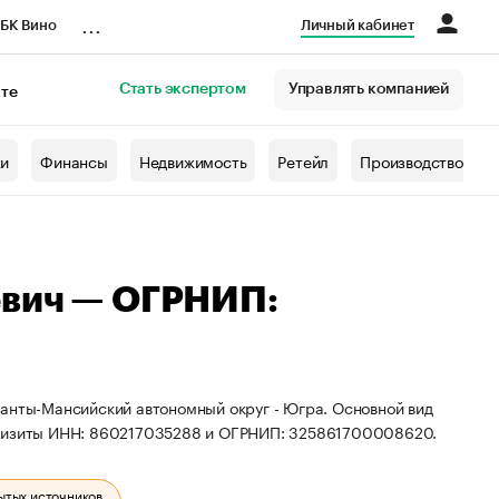
...
БК Вино
Личный кабинет
Стать экспертом
Управлять компанией
кте
азета
жи
Финансы
Недвижимость
Ретейл
Производство
евич — ОГРНИП:
Ханты-Мансийский автономный округ - Югра. Основной вид
еквизиты ИНН: 860217035288 и ОГРНИП: 325861700008620.
ытых источников.