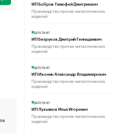
ИП Бобров Тимофей Дмитриевич
Производство прочих металлических
изделий
ДЕЙСТВУЕТ
ИП Безруков Дмитрий Геннадиевич
Производство прочих металлических
изделий
ДЕЙСТВУЕТ
ИП Иконин Александр Владимирович
Производство прочих металлических
изделий
ДЕЙСТВУЕТ
ИП Лукьянов Илья Игоревич
Производство прочих металлических
ля
«От спорта тело стареет иначе». Как живет глава ко
изделий
создавшей GTA