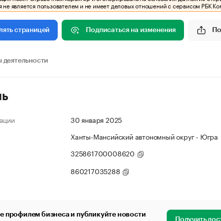
 не является пользователем и не имеет деловых отношений с сервисом РБК Ко
Подписаться на изменения
По
лять страницей
 деятельности
ль
ации
30 января 2025
Ханты-Мансийский автономный округ - Югра
325861700008620
860217035288
е профилем бизнеса и публикуйте новости
Получить дос