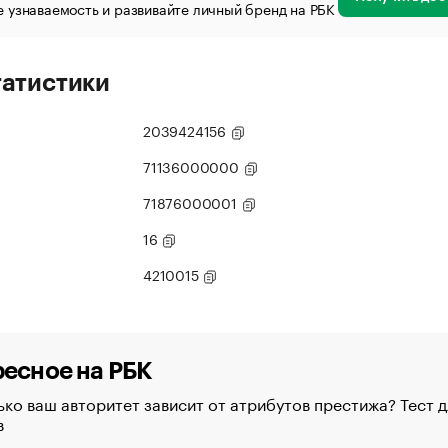
 узнаваемость и развивайте личный бренд на РБК
татистики
2039424156
71136000000
71876000001
16
4210015
есное на РБК
ко ваш авторитет зависит от атрибутов престижа? Тест д
в