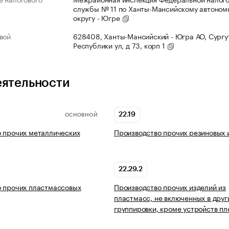
службы № 11 по Ханты-Мансийскому автоном
округу - Югре
вой
628408, Ханты-Мансийский - Югра АО, Сургут
Республики ул, д 73, корп 1
еятельности
22.19
ОСНОВНОЙ
 прочих металлических
Производство прочих резиновых 
22.29.2
 прочих пластмассовых
Производство прочих изделий из
пластмасс, не включенных в друг
группировки, кроме устройств п