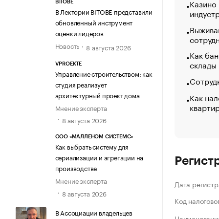
Казино
BITOBE
В Лектории BITOBE представили
индуст
обновленный инструмент
Выжива
оценки лидеров
сотруд
Новость
8 августа 2026
Как бан
склады
VPROEKTE
Управление строительством: как
Сотрудн
студия реализует
архитектурный проект дома
Как нал
кварти
Мнение эксперта
8 августа 2026
ООО «МАЛЛЕНОМ СИСТЕМС»
Как выбрать систему для
сериализации и агрегации на
Регист
производстве
Мнение эксперта
Дата регистр
8 августа 2026
Код налогово
В Ассоциации владельцев
Наименование