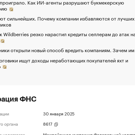
 проиграло. Как ИИ-агенты разрушают букмекерскую
рию
ют сильнейших. Почему компании избавляются от лучших
ников
к Wildberries резко нарастил кредиты селлерам до атак н
ики открыли новый способ вредить компаниям. Зачем им
оговики ищут доходы неработающих покупателей яхт и
р
рация ФНС
ации
30 января 2025
го органа
8617
 налогового
Межрайонная инспекция Федеральной налог