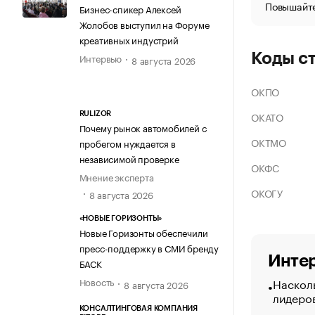
Повышайте
Бизнес-спикер Алексей
Жолобов выступил на Форуме
креативных индустрий
Коды с
Интервью
8 августа 2026
ОКПО
ОКАТО
RULIZOR
Почему рынок автомобилей с
ОКТМО
пробегом нуждается в
независимой проверке
ОКФС
Мнение эксперта
ОКОГУ
8 августа 2026
«НОВЫЕ ГОРИЗОНТЫ»
Новые Горизонты обеспечили
пресс-поддержку в СМИ бренду
Интер
БАСК
Насколь
Новость
8 августа 2026
лидеро
КОНСАЛТИНГОВАЯ КОМПАНИЯ