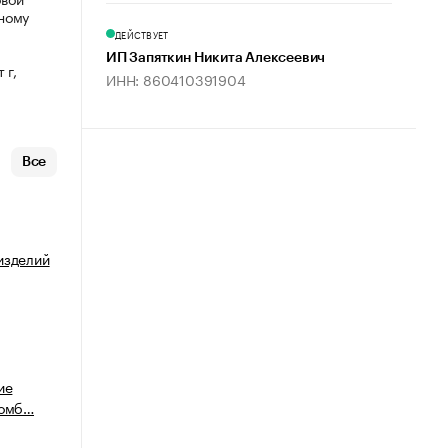
ному
ДЕЙСТВУЕТ
ИП Запяткин Никита Алексеевич
 г,
ИНН: 860410391904
Все
изделий
ие
ломб…