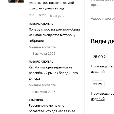
кинотеатров назвали «самый
органа
страшный день» в году
РБК Бизнес
8 августа
Адрес налого
RUSSIFICATION.RU
Почему спрос на электромобили
из Китая смещается в сторону
гибридов
Виды д
Мнение эксперта
8 августа 2026
25.99.2
RUSSIFICATION.RU
Производство
Как Volkswagen вернулся на
изделий
российский рынок без единого
дилера
Мнение эксперта
22.29
8 августа 2026
Производство
изделий
VESPERFIN
Россияне не мечтают о
богатстве: что для нас важнее