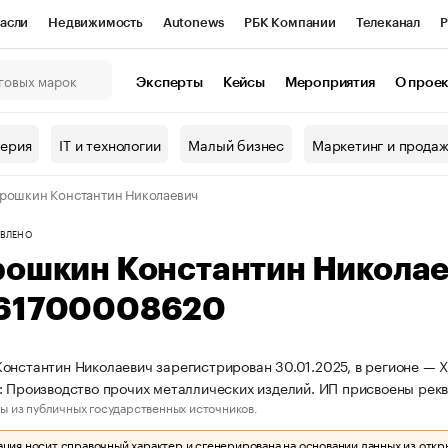
асли
Недвижимость
Autonews
РБК Компании
Телеканал
Р
К Курсы
РБК Life
Тренды
Визионеры
Национальные проекты
Эксперты
Кейсы
Мероприятия
О прое
онный клуб
Исследования
Кредитные рейтинги
Франшизы
Г
терия
IT и технологии
Малый бизнес
Маркетинг и прода
Проверка контрагентов
Политика
Экономика
Бизнес
рошкин Константин Николаевич
ы
ВЛЕНО
рошкин Константин Никола
61700008620
онстантин Николаевич зарегистрирован 30.01.2025, в регионе — 
: Производство прочих металлических изделий. ИП присвоены р
ы из публичных государственных источников.
ия носит справочный характер и сгенерирована на основании данных из откр