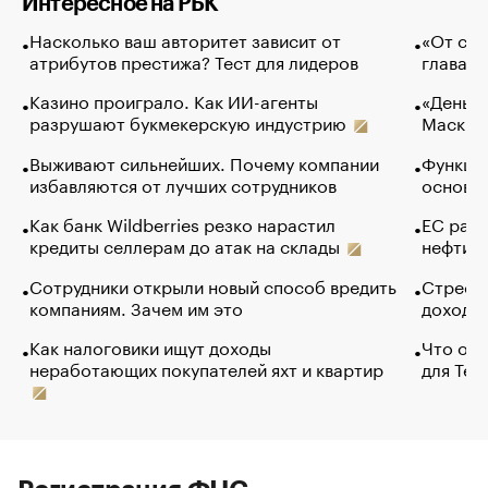
Интересное на РБК
Насколько ваш авторитет зависит от
«От спо
атрибутов престижа? Тест для лидеров
глава к
Казино проиграло. Как ИИ-агенты
«Деньги
разрушают букмекерскую индустрию
Маск в 
Выживают сильнейших. Почему компании
Функции
избавляются от лучших сотрудников
основ э
Как банк Wildberries резко нарастил
ЕС раз
кредиты селлерам до атак на склады
нефти —
Сотрудники открыли новый способ вредить
Стресс 
компаниям. Зачем им это
доходов
Как налоговики ищут доходы
Что обв
неработающих покупателей яхт и квартир
для Tel