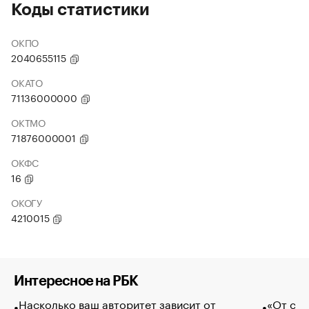
Коды статистики
ОКПО
2040655115
ОКАТО
71136000000
ОКТМО
71876000001
ОКФС
16
ОКОГУ
4210015
Интересное на РБК
Насколько ваш авторитет зависит от
«От спо