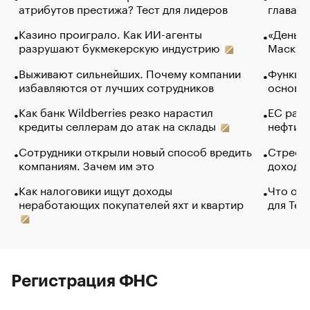
атрибутов престижа? Тест для лидеров
глава к
Казино проиграло. Как ИИ-агенты
«Деньги
разрушают букмекерскую индустрию
Маск в 
Выживают сильнейших. Почему компании
Функции
избавляются от лучших сотрудников
основ э
Как банк Wildberries резко нарастил
ЕС раз
кредиты селлерам до атак на склады
нефти —
Сотрудники открыли новый способ вредить
Стресс 
компаниям. Зачем им это
доходов
Как налоговики ищут доходы
Что обв
неработающих покупателей яхт и квартир
для Tel
Регистрация ФНС