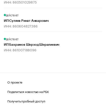
ИНН: 860501029875
ДЕЙСТВУЕТ
ИП Суляев Ринат Анварович
ИНН: 860604827386
ДЕЙСТВУЕТ
ИП Бахрамов Шерзод Шералиевич
ИНН: 861007188096
О проекте
Поделиться новостью на РБК
Получить пробный доступ