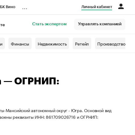
...
БК Вино
Личный кабинет
Стать экспертом
Управлять компанией
кте
азета
жи
Финансы
Недвижимость
Ретейл
Производство
а — ОГРНИП:
ты-Мансийский автономный округ - Югра. Основной вид
своены реквизиты ИНН: 861709026716 и ОГРНИП: