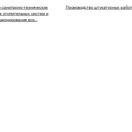
 санитарно-технических
Производство штукатурных рабо
ж отопительных систем и
ционирования воз…