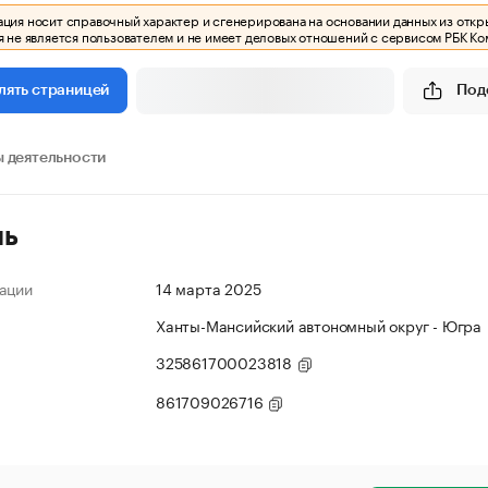
ия носит справочный характер и сгенерирована на основании данных из откр
 не является пользователем и не имеет деловых отношений с сервисом РБК Ко
Под
лять страницей
 деятельности
ль
ации
14 марта 2025
Ханты-Мансийский автономный округ - Югра
325861700023818
861709026716