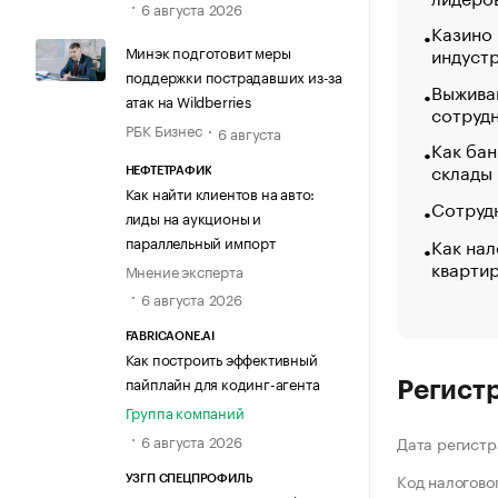
6 августа 2026
Казино
Минэк подготовит меры
индуст
поддержки пострадавших из-за
Выжива
атак на Wildberries
сотруд
РБК Бизнес
6 августа
Как бан
склады
НЕФТЕТРАФИК
Как найти клиентов на авто:
Сотрудн
лиды на аукционы и
параллельный импорт
Как нал
кварти
Мнение эксперта
6 августа 2026
FABRICAONE.AI
Как построить эффективный
пайплайн для кодинг-агента
Регист
Группа компаний
6 августа 2026
Дата регистр
Код налогово
УЗГП СПЕЦПРОФИЛЬ