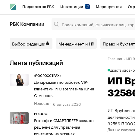
Подписка на РБК
Инвестиции
Мероприятия
Отр
Спорт
Школа управления РБК
РБК Образование
РБ
РБК Компании
Город
Стиль
Крипто
РБК Бизнес-среда
Дискусси
Выбор редакции
Менеджмент и HR
Право и бухгал
Спецпроекты СПб
Конференции СПб
Спецпроекты
Главная
ИП В
Технологии и медиа
Финансы
Рынок наличной валют
Лента публикаций
ДЕЙСТВУЕТ
ОБНО
«РОСГОССТРАХ»
ИП В
Департамент по работе с VIP-
клиентами РГС возглавила Юлия
3258
Самсонова
Новость
6 августа 2026
ИП Врублевск
РЕКСОФТ
деятельности
Рексофт и СМАРТПЛЕЕР создают
32586170002
решение для управления
Данные получен
контентом на экранах