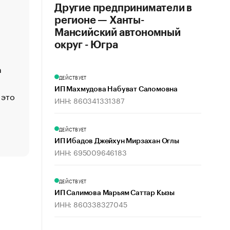
Другие предприниматели в
«Деньги будут не нужны»: что рассказал Маск в инт
регионе — Ханты-
Economist
Мансийский автономный
Функции менеджмента: пять ключевых основ эффект
округ - Югра
управления
а
ЕС разрешил конфискацию российской нефти — чем
Москва
ДЕЙСТВУЕТ
ИП Махмудова Набуват Саломовна
 это
Стресс обеспеченных людей: почему рост доходов 
ИНН: 860341331387
счастья
Что обвинения против Павла Дурова значат для Tele
ДЕЙСТВУЕТ
пользователей
ИП Ибадов Джейхун Мирзахан Оглы
ИНН: 695009646183
ДЕЙСТВУЕТ
ИП Салимова Марьям Саттар Кызы
ИНН: 860338327045