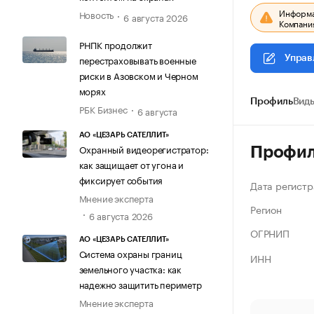
Информац
Новость
6 августа 2026
Компания
РНПК продолжит
перестраховывать военные
Управ
риски в Азовском и Черном
морях
Профиль
Виды
РБК Бизнес
6 августа
АО «ЦЕЗАРЬ САТЕЛЛИТ»
Охранный видеорегистратор:
Профи
как защищает от угона и
фиксирует события
Дата регистр
Мнение эксперта
Регион
6 августа 2026
ОГРНИП
АО «ЦЕЗАРЬ САТЕЛЛИТ»
Система охраны границ
ИНН
земельного участка: как
надежно защитить периметр
Мнение эксперта