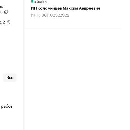
ДЕЙСТВУЕТ
по
ИП Коломийцев Максим Андреевич
ре
ИНН: 861102322922
д 2
Все
 работ