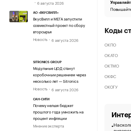
6 августа 2026
Управляйт
Повышайте
АО «ВКУСВИЛЛ»
ВкусВилл и МЕГА запустили
совместный проект по сбору
Коды с
вторсырья
Новость
6 августа 2026
ОКПО
ОКАТО
SITRONICS GROUP
ОКТМО
Модульные ЦОД станут
коробочным решением через
ОКФС
несколько лет — Sitronics
ОКОГУ
Новость
6 августа 2026
САН-СИТИ
Почему нельзя бюджет
прошлого года умножить на
Интер
процент инфляции
Насколь
Мнение эксперта
лидеро