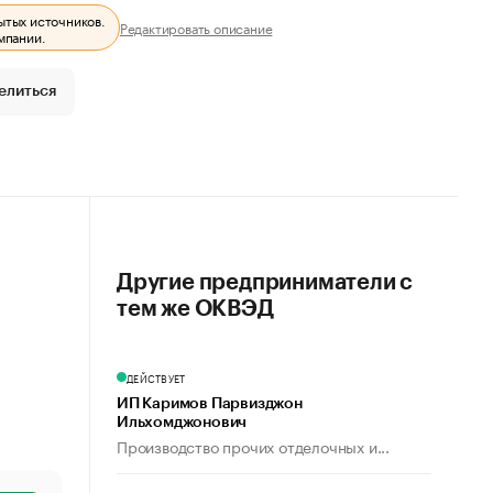
ытых источников.
Редактировать описание
мпании.
елиться
Другие предприниматели с
тем же ОКВЭД
ДЕЙСТВУЕТ
ИП Каримов Парвизджон
Ильхомджонович
Производство прочих отделочных и...