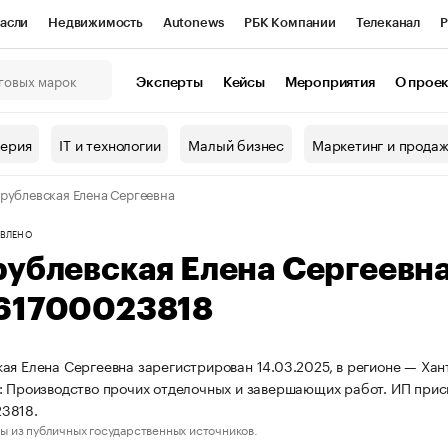
асли
Недвижимость
Autonews
РБК Компании
Телеканал
Р
К Курсы
РБК Life
Тренды
Визионеры
Национальные проекты
Эксперты
Кейсы
Мероприятия
О прое
онный клуб
Исследования
Кредитные рейтинги
Франшизы
Г
терия
IT и технологии
Малый бизнес
Маркетинг и прода
Проверка контрагентов
Политика
Экономика
Бизнес
рублевская Елена Сергеевна
ы
ВЛЕНО
рублевская Елена Сергеевн
61700023818
ая Елена Сергеевна зарегистрирован 14.03.2025, в регионе — Хан
: Производство прочих отделочных и завершающих работ. ИП при
3818.
ы из публичных государственных источников.