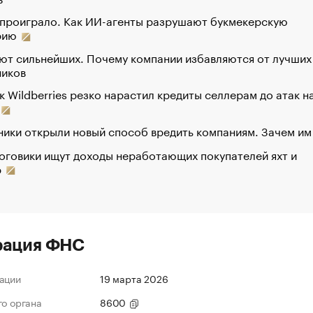
 проиграло. Как ИИ-агенты разрушают букмекерскую
рию
ют сильнейших. Почему компании избавляются от лучших
ников
к Wildberries резко нарастил кредиты селлерам до атак н
ики открыли новый способ вредить компаниям. Зачем им
оговики ищут доходы неработающих покупателей яхт и
р
рация ФНС
ации
19 марта 2026
го органа
8600