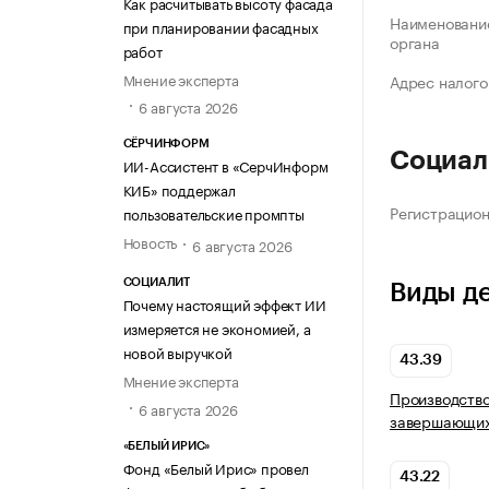
Как расчитывать высоту фасада
Наименование
при планировании фасадных
органа
работ
Мнение эксперта
Адрес налого
6 августа 2026
СЁРЧИНФОРМ
Социал
ИИ-Ассистент в «СерчИнформ
КИБ» поддержал
Регистрацио
пользовательские промпты
Новость
6 августа 2026
СОЦИАЛИТ
Виды д
Почему настоящий эффект ИИ
измеряется не экономией, а
новой выручкой
43.39
Мнение эксперта
Производство
6 августа 2026
завершающих
«БЕЛЫЙ ИРИС»
Фонд «Белый Ирис» провел
43.22