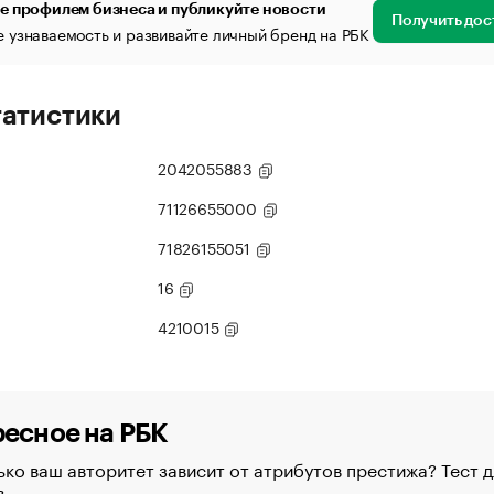
е профилем бизнеса и публикуйте новости
Получить дос
 узнаваемость и развивайте личный бренд на РБК
татистики
2042055883
71126655000
71826155051
16
4210015
есное на РБК
ко ваш авторитет зависит от атрибутов престижа? Тест д
в