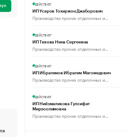
ДЕЙСТВУЕТ
туп
ИП Усаров Тохиржон Джаборович
Производство прочих отделочных и...
ДЕЙСТВУЕТ
ИП Тихова Нина Сергеевна
Производство прочих отделочных и...
ДЕЙСТВУЕТ
ИП Ибрагимов Ибрагим Магомедович
Производство прочих отделочных и...
ДЕЙСТВУЕТ
ИП Ниёзмаликова Гулсифат
Мирзоолимовна
Производство прочих отделочных и...
ля
«От спорта тело стареет иначе». Как живет глава ко
создавшей GTA