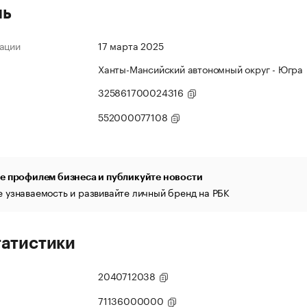
ль
ации
17 марта 2025
Ханты-Мансийский автономный округ - Югра
325861700024316
552000077108
е профилем бизнеса и публикуйте новости
 узнаваемость и развивайте личный бренд на РБК
татистики
2040712038
71136000000