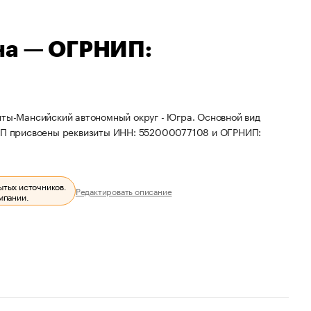
на — ОГРНИП:
нты-Мансийский автономный округ - Югра. Основной вид
 ИП присвоены реквизиты ИНН: 552000077108 и ОГРНИП:
ытых источников.
Редактировать описание
мпании.