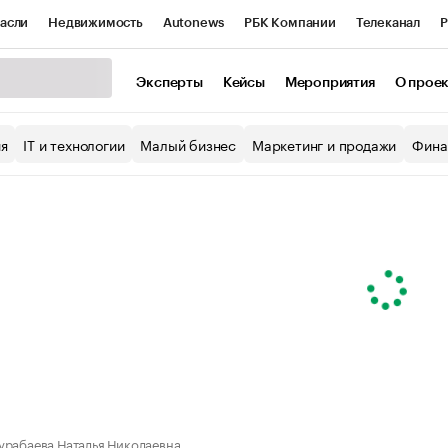
асли
Недвижимость
Autonews
РБК Компании
Телеканал
Р
К Курсы
РБК Life
Тренды
Визионеры
Национальные проекты
Эксперты
Кейсы
Мероприятия
О прое
уб
Исследования
Кредитные рейтинги
Франшизы
Газета
ия
IT и технологии
Малый бизнес
Маркетинг и продажи
Фина
Проверка контрагентов
Политика
Экономика
Бизнес
ы
урабаева Наталья Николаевна