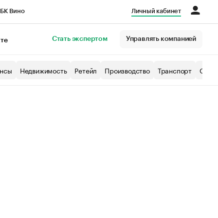
БК Вино
Личный кабинет
Город
Стать экспертом
Управлять компанией
кте
нсы
Недвижимость
Ретейл
Производство
Транспорт
Образ