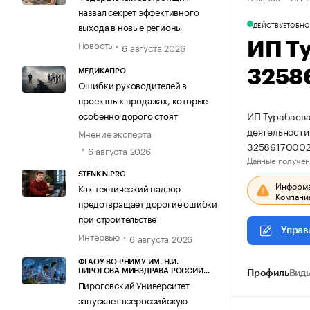
назвал секрет эффективного
ДЕЙСТВУЕТ
ОБНО
выхода в новые регионы
Новость
ИП Т
6 августа 2026
3258
МЕДИКАПРО
Ошибки руководителей в
проектных продажах, которые
особенно дорого стоят
ИП Турабаева
деятельности
Мнение эксперта
32586170002
6 августа 2026
Данные получен
STENKIN.PRO
Информац
Как технический надзор
Компания
предотвращает дорогие ошибки
при строительстве
Управ
Интервью
6 августа 2026
ФГАОУ ВО РНИМУ ИМ. Н.И.
ПИРОГОВА МИНЗДРАВА РОССИИ
Профиль
Виды
(ПИРОГОВСКИЙ УНИВЕРСИТЕТ)
Пироговский Университет
запускает всероссийскую