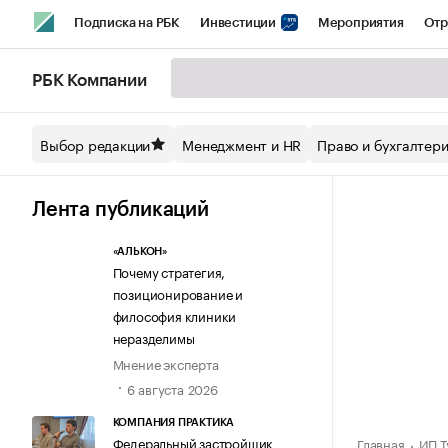
Подписка на РБК
Инвестиции
Мероприятия
Отр
Спорт
Школа управления РБК
РБК Образование
РБ
РБК Компании
Стиль
Крипто
РБК Бизнес-среда
Дискуссионный кл
Выбор редакции
Менеджмент и HR
Право и бухгалтер
Спецпроекты СПб
Конференции СПб
Спецпроекты
Технологии и медиа
Финансы
Рынок наличной валют
Лента публикаций
«АЛЬКОН»
Почему стратегия,
позиционирование и
философия клиники
неразделимы
Мнение эксперта
6 августа 2026
КОМПАНИЯ ПРАКТИКА
Федеральный застройщик
Главная
ИП Т