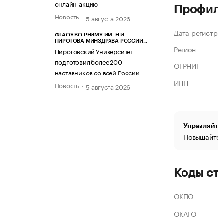
онлайн-акцию
Профи
Новость
5 августа 2026
Дата регистр
ФГАОУ ВО РНИМУ ИМ. Н.И.
ПИРОГОВА МИНЗДРАВА РОССИИ
Регион
(ПИРОГОВСКИЙ УНИВЕРСИТЕТ)
Пироговский Университет
подготовил более 200
ОГРНИП
наставников со всей России
ИНН
Новость
5 августа 2026
Управляйт
Повышайте
Коды с
ОКПО
ОКАТО