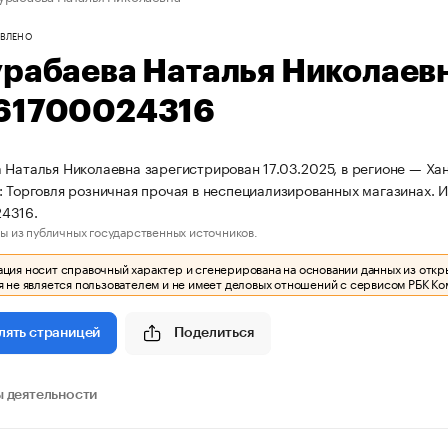
ВЛЕНО
урабаева Наталья Николаев
61700024316
 Наталья Николаевна зарегистрирован 17.03.2025, в регионе — Ха
: Торговля розничная прочая в неспециализированных магазинах.
4316.
ы из публичных государственных источников.
ия носит справочный характер и сгенерирована на основании данных из откр
 не является пользователем и не имеет деловых отношений с сервисом РБК Ко
Поделиться
лять страницей
 деятельности