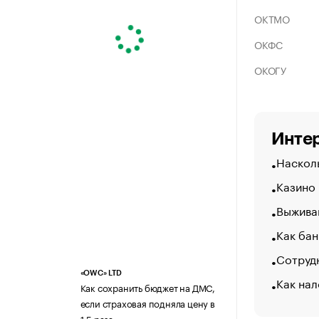
ОКТМО
ОКФС
ОКОГУ
Интер
Насколь
Казино
Выжива
Как бан
Сотрудн
«OWC» LTD
Как нал
Как сохранить бюджет на ДМС,
если страховая подняла цену в
1,5 раза