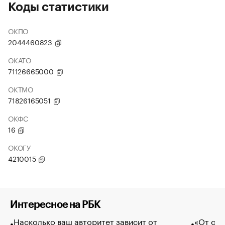
Коды статистики
ОКПО
2044460823
ОКАТО
71126665000
ОКТМО
71826165051
ОКФС
16
ОКОГУ
4210015
Интересное на РБК
Насколько ваш авторитет зависит от
«От спо