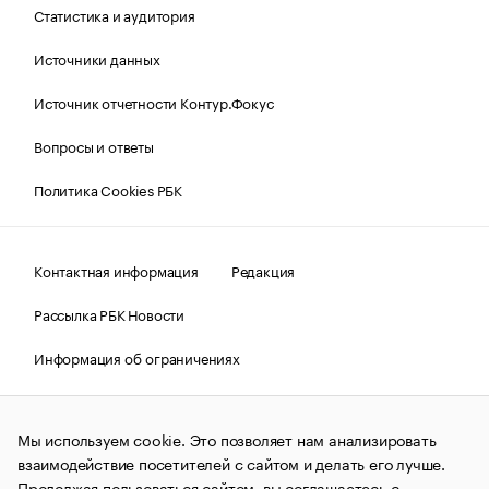
Статистика и аудитория
Источники данных
Источник отчетности Контур.Фокус
Вопросы и ответы
Политика Cookies РБК
Контактная информация
Редакция
Рассылка РБК Новости
Информация об ограничениях
Правовая информация
О соблюдении авторских прав
Мы используем cookie. Это позволяет нам анализировать
© АО «РОСБИЗНЕСКОНСАЛТИНГ»,
1995–2026.
Сообщения
и материалы информационного агентства «РБК»
взаимодействие посетителей с сайтом и делать его лучше.
(зарегистрировано Федеральной службой по надзору в сфере
Продолжая пользоваться сайтом, вы соглашаетесь с