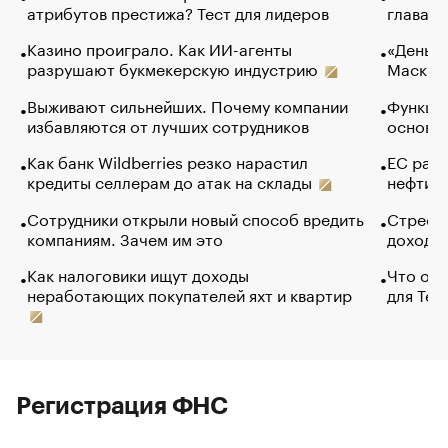
атрибутов престижа? Тест для лидеров
глава к
Казино проиграло. Как ИИ-агенты
«Деньги
разрушают букмекерскую индустрию
Маск в 
Выживают сильнейших. Почему компании
Функции
избавляются от лучших сотрудников
основ э
Как банк Wildberries резко нарастил
ЕС раз
кредиты селлерам до атак на склады
нефти —
Сотрудники открыли новый способ вредить
Стресс 
компаниям. Зачем им это
доходов
Как налоговики ищут доходы
Что обв
неработающих покупателей яхт и квартир
для Tel
Регистрация ФНС