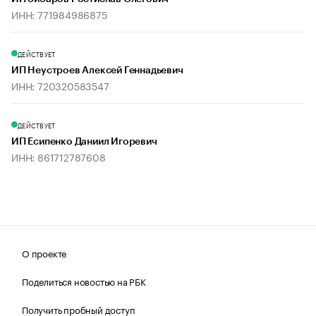
ИНН: 771984986875
ДЕЙСТВУЕТ
ИП Неустроев Алексей Геннадьевич
ИНН: 720320583547
ДЕЙСТВУЕТ
ИП Есипенко Даниил Игоревич
ИНН: 861712787608
О проекте
Поделиться новостью на РБК
Получить пробный доступ