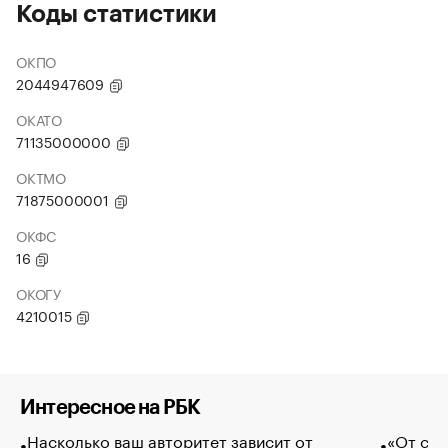
Коды статистики
ОКПО
2044947609
ОКАТО
71135000000
ОКТМО
71875000001
ОКФС
16
ОКОГУ
4210015
Интересное на РБК
Насколько ваш авторитет зависит от
«От спо