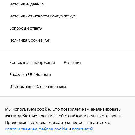
Источники данных
Источник отчетности Контур.Фокус
Вопросы и ответы
Политика Cookies РБК
Контактная информация
Редакция
Рассылка РБК Новости
Информация об ограничениях
Правовая информация
О соблюдении авторских прав
Мы используем cookie. Это позволяет нам анализировать
© АО «РОСБИЗНЕСКОНСАЛТИНГ»,
1995–2026.
Сообщения
и материалы информационного агентства «РБК»
взаимодействие посетителей с сайтом и делать его лучше.
(зарегистрировано Федеральной службой по надзору в сфере
Продолжая пользоваться сайтом, вы соглашаетесь с
связи, информационных технологий и массовых
использованием файлов cookie
и
политикой
коммуникаций (Роскомнадзор) 09.12.2015 за номером ИА
№ФС77-63848) сопровождаются пометкой «РБК». Отдельные