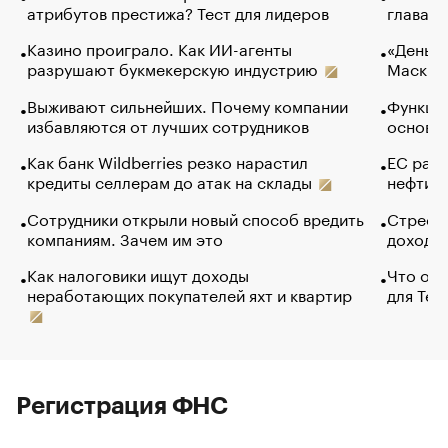
атрибутов престижа? Тест для лидеров
глава к
Казино проиграло. Как ИИ-агенты
«Деньги
разрушают букмекерскую индустрию
Маск в 
Выживают сильнейших. Почему компании
Функции
избавляются от лучших сотрудников
основ э
Как банк Wildberries резко нарастил
ЕС раз
кредиты селлерам до атак на склады
нефти —
Сотрудники открыли новый способ вредить
Стресс 
компаниям. Зачем им это
доходов
Как налоговики ищут доходы
Что обв
неработающих покупателей яхт и квартир
для Tel
Регистрация ФНС