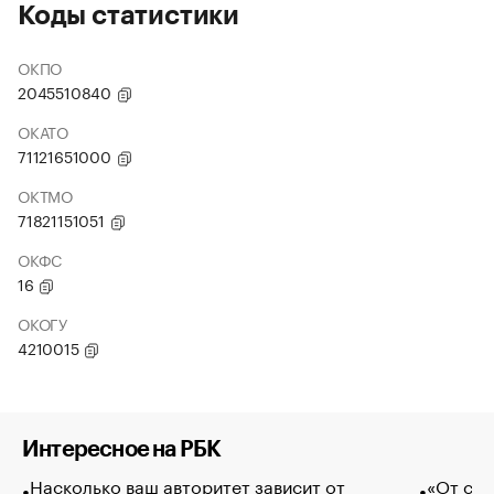
Коды статистики
ОКПО
2045510840
ОКАТО
71121651000
ОКТМО
71821151051
ОКФС
16
ОКОГУ
4210015
Интересное на РБК
Насколько ваш авторитет зависит от
«От спо