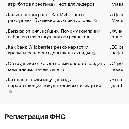
атрибутов престижа? Тест для лидеров
глава к
Казино проиграло. Как ИИ-агенты
«Деньги
разрушают букмекерскую индустрию
Маск в 
Выживают сильнейших. Почему компании
Функции
избавляются от лучших сотрудников
основ э
Как банк Wildberries резко нарастил
ЕС раз
кредиты селлерам до атак на склады
нефти —
Сотрудники открыли новый способ вредить
Стресс 
компаниям. Зачем им это
доходов
Как налоговики ищут доходы
Что обв
неработающих покупателей яхт и квартир
для Tel
Регистрация ФНС