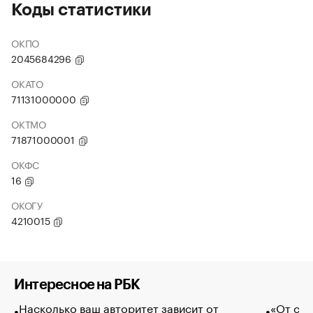
Коды статистики
ОКПО
2045684296
ОКАТО
71131000000
ОКТМО
71871000001
ОКФС
16
ОКОГУ
4210015
Интересное на РБК
Насколько ваш авторитет зависит от
«От спо