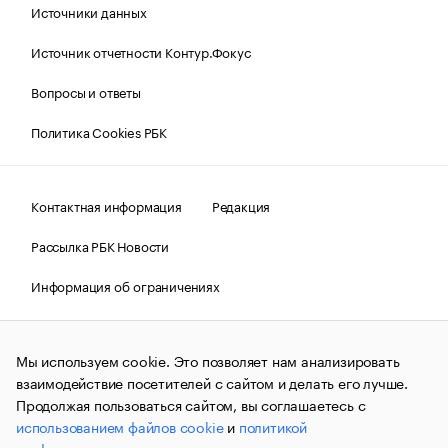
Источники данных
Источник отчетности Контур.Фокус
Вопросы и ответы
Политика Cookies РБК
Контактная информация
Редакция
Рассылка РБК Новости
Информация об ограничениях
Правовая информация
О соблюдении авторских прав
Мы используем cookie. Это позволяет нам анализировать
© АО «РОСБИЗНЕСКОНСАЛТИНГ»,
1995–2026.
Сообщения
и материалы информационного агентства «РБК»
взаимодействие посетителей с сайтом и делать его лучше.
(зарегистрировано Федеральной службой по надзору в сфере
Продолжая пользоваться сайтом, вы соглашаетесь с
связи, информационных технологий и массовых
использованием файлов cookie
и
политикой
коммуникаций (Роскомнадзор) 09.12.2015 за номером ИА
№ФС77-63848) сопровождаются пометкой «РБК». Отдельные