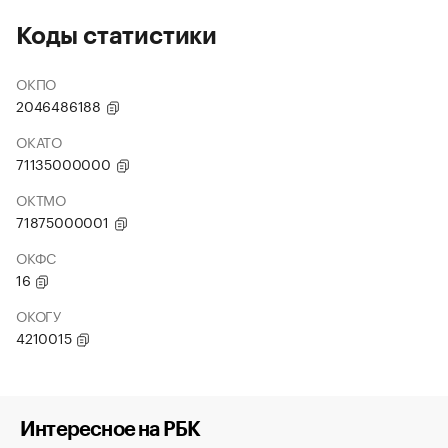
Коды статистики
ОКПО
2046486188
ОКАТО
71135000000
ОКТМО
71875000001
ОКФС
16
ОКОГУ
4210015
Интересное на РБК