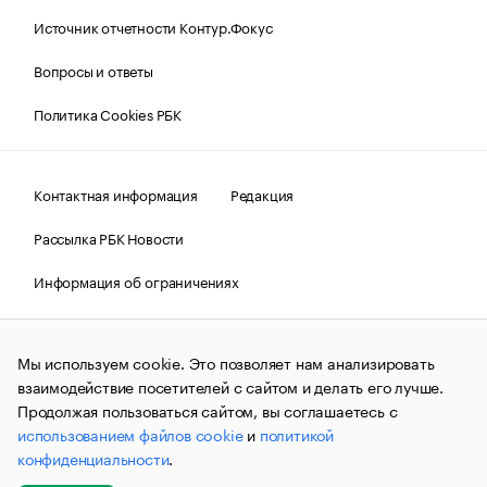
Источник отчетности Контур.Фокус
Вопросы и ответы
Политика Cookies РБК
Контактная информация
Редакция
Рассылка РБК Новости
Информация об ограничениях
Правовая информация
О соблюдении авторских прав
Мы используем cookie. Это позволяет нам анализировать
© АО «РОСБИЗНЕСКОНСАЛТИНГ»,
1995–2026.
Сообщения
и материалы информационного агентства «РБК»
взаимодействие посетителей с сайтом и делать его лучше.
(зарегистрировано Федеральной службой по надзору в сфере
Продолжая пользоваться сайтом, вы соглашаетесь с
связи, информационных технологий и массовых
использованием файлов cookie
и
политикой
коммуникаций (Роскомнадзор) 09.12.2015 за номером ИА
№ФС77-63848) сопровождаются пометкой «РБК». Отдельные
конфиденциальности
.
публикации могут содержать информацию,
не предназначенную для пользователей