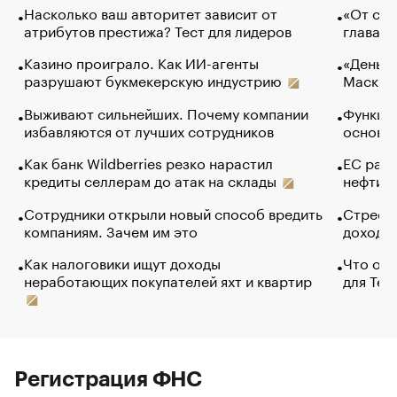
Насколько ваш авторитет зависит от
«От спо
атрибутов престижа? Тест для лидеров
глава к
Казино проиграло. Как ИИ-агенты
«Деньги
разрушают букмекерскую индустрию
Маск в 
Выживают сильнейших. Почему компании
Функции
избавляются от лучших сотрудников
основ э
Как банк Wildberries резко нарастил
ЕС раз
кредиты селлерам до атак на склады
нефти —
Сотрудники открыли новый способ вредить
Стресс 
компаниям. Зачем им это
доходов
Как налоговики ищут доходы
Что обв
неработающих покупателей яхт и квартир
для Tel
Регистрация ФНС