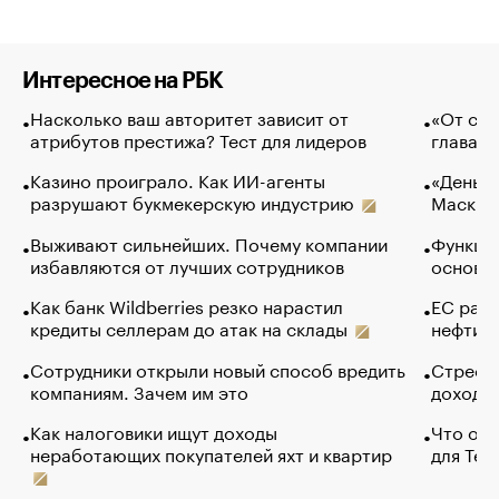
Интересное на РБК
Насколько ваш авторитет зависит от
«От спо
атрибутов престижа? Тест для лидеров
глава к
Казино проиграло. Как ИИ-агенты
«Деньги
разрушают букмекерскую индустрию
Маск в 
Выживают сильнейших. Почему компании
Функции
избавляются от лучших сотрудников
основ э
Как банк Wildberries резко нарастил
ЕС раз
кредиты селлерам до атак на склады
нефти —
Сотрудники открыли новый способ вредить
Стресс 
компаниям. Зачем им это
доходов
Как налоговики ищут доходы
Что обв
неработающих покупателей яхт и квартир
для Tel