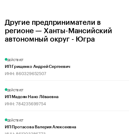
Другие предприниматели в
регионе — Ханты-Мансийский
автономный округ - Югра
ДЕЙСТВУЕТ
ИП Грищенко Андрей Сергеевич
ИНН: 860329652507
ДЕЙСТВУЕТ
ИП Мадоян Нано Лёваевна
ИНН: 784235699754
ДЕЙСТВУЕТ
ИП Протасова Валерия Алексеевна
ИНН: 861203286773