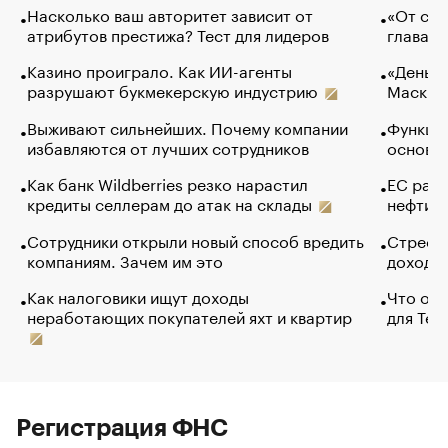
Насколько ваш авторитет зависит от
«От спо
атрибутов престижа? Тест для лидеров
глава к
Казино проиграло. Как ИИ-агенты
«Деньги
разрушают букмекерскую индустрию
Маск в 
Выживают сильнейших. Почему компании
Функции
избавляются от лучших сотрудников
основ э
Как банк Wildberries резко нарастил
ЕС раз
кредиты селлерам до атак на склады
нефти —
Сотрудники открыли новый способ вредить
Стресс 
компаниям. Зачем им это
доходов
Как налоговики ищут доходы
Что обв
неработающих покупателей яхт и квартир
для Tel
Регистрация ФНС