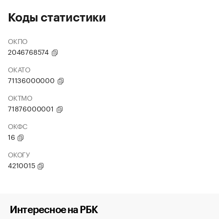
Коды статистики
ОКПО
2046768574
ОКАТО
71136000000
ОКТМО
71876000001
ОКФС
16
ОКОГУ
4210015
Интересное на РБК