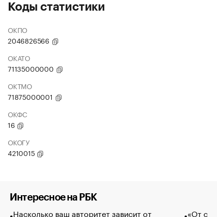
Коды статистики
ОКПО
2046826566
ОКАТО
71135000000
ОКТМО
71875000001
ОКФС
16
ОКОГУ
4210015
Интересное на РБК
Насколько ваш авторитет зависит от
«От спо