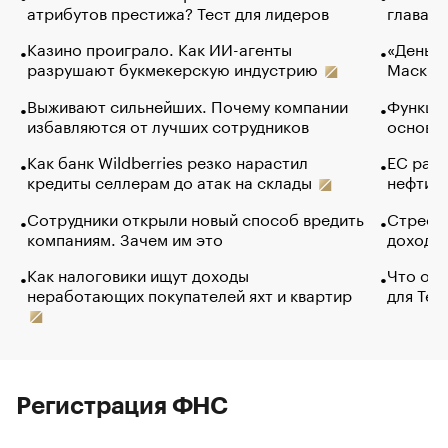
атрибутов престижа? Тест для лидеров
глава к
Казино проиграло. Как ИИ-агенты
«Деньги
разрушают букмекерскую индустрию
Маск в 
Выживают сильнейших. Почему компании
Функции
избавляются от лучших сотрудников
основ э
Как банк Wildberries резко нарастил
ЕС раз
кредиты селлерам до атак на склады
нефти —
Сотрудники открыли новый способ вредить
Стресс 
компаниям. Зачем им это
доходов
Как налоговики ищут доходы
Что обв
неработающих покупателей яхт и квартир
для Tel
Регистрация ФНС