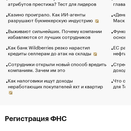
атрибутов престижа? Тест для лидеров
глава к
Казино проиграло. Как ИИ-агенты
«Деньги
разрушают букмекерскую индустрию
Маск в 
Выживают сильнейших. Почему компании
Функции
избавляются от лучших сотрудников
основ э
Как банк Wildberries резко нарастил
ЕС раз
кредиты селлерам до атак на склады
нефти —
Сотрудники открыли новый способ вредить
Стресс 
компаниям. Зачем им это
доходов
Как налоговики ищут доходы
Что обв
неработающих покупателей яхт и квартир
для Tel
Регистрация ФНС