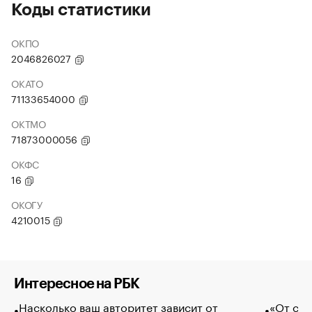
Коды статистики
ОКПО
2046826027
ОКАТО
71133654000
ОКТМО
71873000056
ОКФС
16
ОКОГУ
4210015
Интересное на РБК
Насколько ваш авторитет зависит от
«От спо