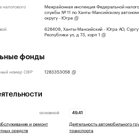
 налогового
Межрайонная инспекция Федеральной налог
службы № 11 по Ханты-Мансийскому автоном
округу - Югре
вой
628408, Ханты-Мансийский - Югра АО, Сургут
Республики ул, д 73, корп 1
ьные фонды
нный номер СФР
1283353058
еятельности
49.41
ОСНОВНОЙ
обслуживание и ремонт
Деятельность автомобильного гр
тных средств
транспорта