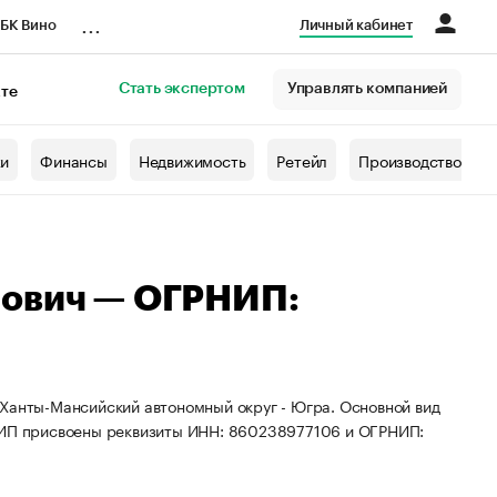
...
БК Вино
Личный кабинет
Стать экспертом
Управлять компанией
кте
азета
жи
Финансы
Недвижимость
Ретейл
Производство
рович — ОГРНИП:
 Ханты-Мансийский автономный округ - Югра. Основной вид
. ИП присвоены реквизиты ИНН: 860238977106 и ОГРНИП: