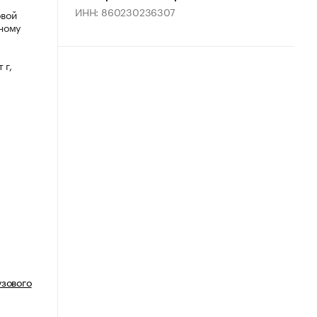
ИНН: 860230236307
овой
ному
 г,
узового