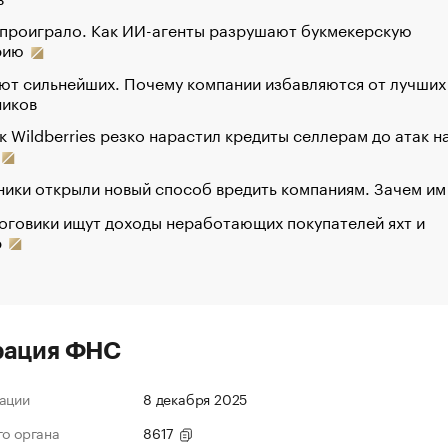
 проиграло. Как ИИ-агенты разрушают букмекерскую
рию
ют сильнейших. Почему компании избавляются от лучших
ников
к Wildberries резко нарастил кредиты селлерам до атак н
ики открыли новый способ вредить компаниям. Зачем им
оговики ищут доходы неработающих покупателей яхт и
р
рация ФНС
ации
8 декабря 2025
го органа
8617