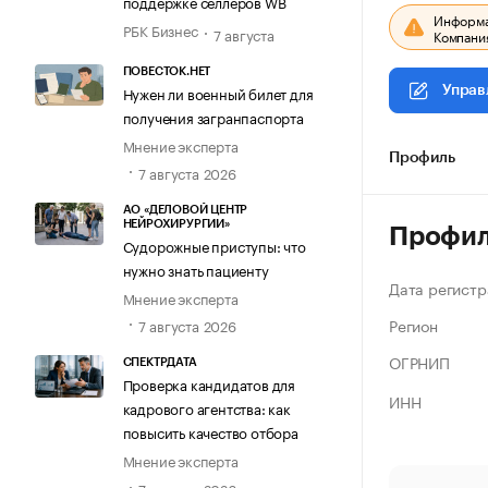
поддержке селлеров WB
Информац
РБК Бизнес
7 августа
Компания
ПОВЕСТОК.НЕТ
Нужен ли военный билет для
Управ
получения загранпаспорта
Мнение эксперта
Профиль
7 августа 2026
АО «ДЕЛОВОЙ ЦЕНТР
НЕЙРОХИРУРГИИ»
Профи
Судорожные приступы: что
нужно знать пациенту
Дата регистр
Мнение эксперта
Регион
7 августа 2026
ОГРНИП
СПЕКТРДАТА
Проверка кандидатов для
ИНН
кадрового агентства: как
повысить качество отбора
Мнение эксперта
7 августа 2026