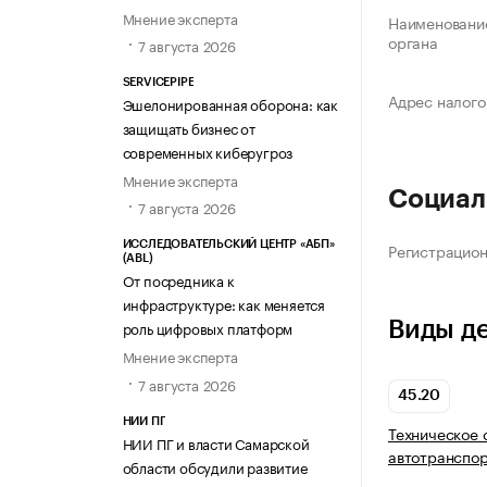
Мнение эксперта
Наименование
органа
7 августа 2026
SERVICEPIPE
Адрес налого
Эшелонированная оборона: как
защищать бизнес от
современных киберугроз
Мнение эксперта
Социал
7 августа 2026
Регистрацио
ИССЛЕДОВАТЕЛЬСКИЙ ЦЕНТР «АБП»
(ABL)
От посредника к
инфраструктуре: как меняется
Виды д
роль цифровых платформ
Мнение эксперта
7 августа 2026
45.20
НИИ ПГ
Техническое 
НИИ ПГ и власти Самарской
автотранспор
области обсудили развитие