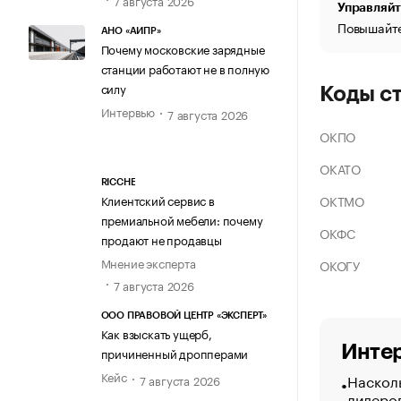
Управляйт
Повышайте
АНО «АИПР»
Почему московские зарядные
станции работают не в полную
силу
Коды с
Интервью
7 августа 2026
ОКПО
ОКАТО
RICCHE
ОКТМО
Клиентский сервис в
премиальной мебели: почему
ОКФС
продают не продавцы
Мнение эксперта
ОКОГУ
7 августа 2026
ООО ПРАВОВОЙ ЦЕНТР «ЭКСПЕРТ»
Как взыскать ущерб,
Интер
причиненный дропперами
Кейс
Насколь
7 августа 2026
лидеро