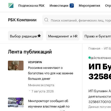
Подписка на РБК
Инвестиции
Мероприятия
Отр
Спорт
Школа управления РБК
РБК Образование
РБ
РБК Компании
Город
Стиль
Крипто
РБК Бизнес-среда
Дискусси
Выбор редакции
Менеджмент и HR
Право и бухгал
Спецпроекты СПб
Конференции СПб
Спецпроекты
Главная
ИП Б
Технологии и медиа
Финансы
Рынок наличной валют
Лента публикаций
ДЕЙСТВУЕТ
ОБНО
VESPERFIN
ИП Б
Россияне не мечтают о
богатстве: что для нас важнее
3258
больших денег
Мнение эксперта
ИП Булавин А
7 августа 2026
деятельности
Минпромторг сообщил об
32586170010
изучении властями идей по
Данные получен