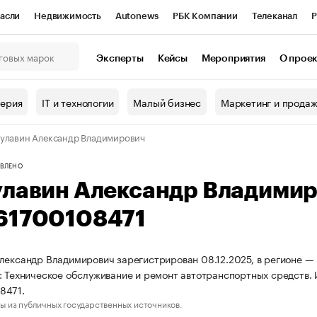
асли
Недвижимость
Autonews
РБК Компании
Телеканал
Р
К Курсы
РБК Life
Тренды
Визионеры
Национальные проекты
Эксперты
Кейсы
Мероприятия
О прое
онный клуб
Исследования
Кредитные рейтинги
Франшизы
Г
терия
IT и технологии
Малый бизнес
Маркетинг и прода
Проверка контрагентов
Политика
Экономика
Бизнес
улавин Александр Владимирович
ы
ВЛЕНО
улавин Александр Владими
61700108471
лександр Владимирович зарегистрирован 08.12.2025, в регионе —
: Техническое обслуживание и ремонт автотранспортных средств
8471.
ы из публичных государственных источников.