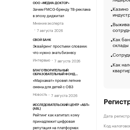
ООО «МЕДИА-ДОКТОР»
Казино
Зачем FMCG-бренду ТВ-реклама
индуст
в эпоху диджитал
Мнение эксперта
Выжива
сотруд
7 августа 2026
Как бан
СВОЙ БАНК
склады
Эквайринг простыми словами:
что нужно знать бизнесу
Сотрудн
Интервью
7 августа 2026
Как нал
кварти
БЛАГОТВОРИТЕЛЬНЫЙ
ОБРАЗОВАТЕЛЬНЫЙ ФОНД
«МАРХАМАТ»
«Мархамат» провел летние
смены для детей с ОВЗ
Новость
7 августа 2026
Регист
ИССЛЕДОВАТЕЛЬСКИЙ ЦЕНТР «АБП»
(ABL)
Рейтинг как капитал: кому
Дата регистр
принадлежит цифровая
Код налогово
репутация на платформах