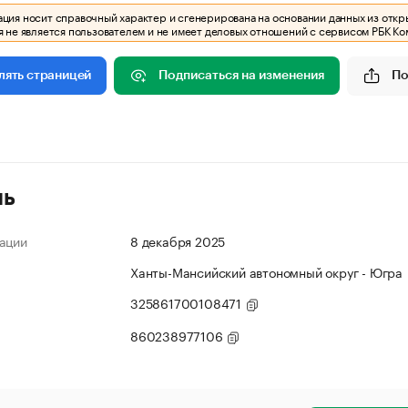
ия носит справочный характер и сгенерирована на основании данных из откр
 не является пользователем и не имеет деловых отношений с сервисом РБК Ко
Подписаться на изменения
По
лять страницей
ль
ации
8 декабря 2025
Ханты-Мансийский автономный округ - Югра
325861700108471
860238977106