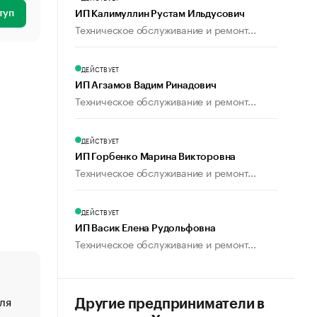
туп
ИП Калимуллин Рустам Ильдусович
Техническое обслуживание и ремонт...
ДЕЙСТВУЕТ
ИП Агзамов Вадим Ринадович
Техническое обслуживание и ремонт...
ДЕЙСТВУЕТ
ИП Горбенко Марина Викторовна
Техническое обслуживание и ремонт...
ДЕЙСТВУЕТ
ИП Васик Елена Рудольфовна
Техническое обслуживание и ремонт...
ля
«От спорта тело стареет иначе». Как живет глава ко
Другие предприниматели в
создавшей GTA