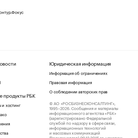
Контур.Фокус
овости
Юридическая информация
Информация об ограничениях
d
Правовая информация
О соблюдении авторских прав
е продукты РБК
© АО «РОСБИЗНЕСКОНСАЛТИНГ»,
 и хостинг
1995–2026.
Сообщения и материалы
информационного агентства «РБК»
лако
(зарегистрировано Федеральной
службой по надзору в сфере связи,
шения
информационных технологий
ства
и массовых коммуникаций
(Роскомнадзор) 09.12.2015 за номером