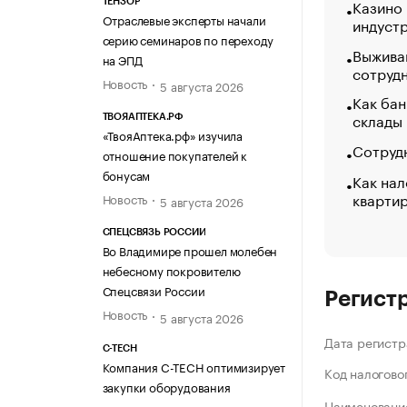
Казино
ТЕНЗОР
Отраслевые эксперты начали
индуст
серию семинаров по переходу
Выжива
на ЭПД
сотруд
Новость
5 августа 2026
Как бан
склады
ТВОЯАПТЕКА.РФ
«ТвояАптека.рф» изучила
Сотрудн
отношение покупателей к
бонусам
Как нал
кварти
Новость
5 августа 2026
СПЕЦСВЯЗЬ РОССИИ
Во Владимире прошел молебен
небесному покровителю
Спецсвязи России
Регист
Новость
5 августа 2026
Дата регистр
C-TECH
Компания C-TECH оптимизирует
Код налогово
закупки оборудования
Наименование