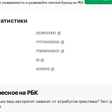
 узнаваемость и развивайте личный бренд на РБК
татистики
2039123431
71173000000
71939000001
16
4210015
есное на РБК
ко ваш авторитет зависит от атрибутов престижа? Тест д
в