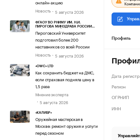
онлайн-акцию
Компания
Новость
5 августа 2026
Управ
ФГАОУ ВО РНИМУ ИМ. Н.И.
ПИРОГОВА МИНЗДРАВА РОССИИ
(ПИРОГОВСКИЙ УНИВЕРСИТЕТ)
Пироговский Университет
подготовил более 200
Профиль
наставников со всей России
Новость
5 августа 2026
Профи
«OWC» LTD
Как сохранить бюджет на ДМС,
Дата регистр
если страховая подняла цену в
Регион
1,5 раза
Мнение эксперта
ОГРНИП
5 августа 2026
ИНН
«КАЛИБР»
Оружейная мастерская в
Москве: ремонт оружия и услуги
перед сезоном
Управляйт