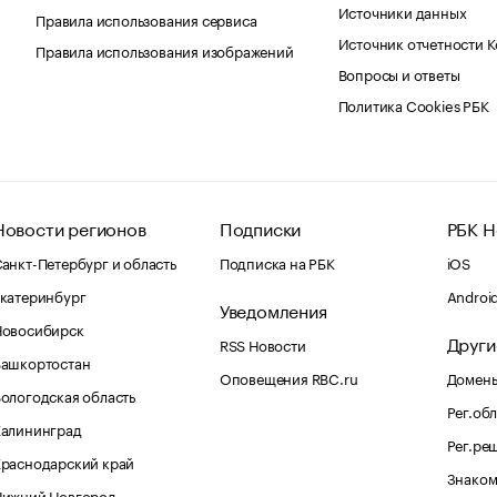
Источники данных
Правила использования сервиса
Источник отчетности 
Правила использования изображений
Вопросы и ответы
Политика Cookies РБК
Новости регионов
Подписки
РБК Н
анкт-Петербург и область
Подписка на РБК
iOS
катеринбург
Androi
Уведомления
Новосибирск
Други
RSS Новости
Башкортостан
Оповещения RBC.ru
Домены
ологодская область
Рег.об
Калининград
Рег.ре
раснодарский край
Знаком
Нижний Новгород