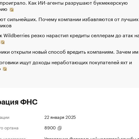
 проиграло. Как ИИ-агенты разрушают букмекерскую
рию
ют сильнейших. Почему компании избавляются от лучших
ников
к Wildberries резко нарастил кредиты селлерам до атак н
ики открыли новый способ вредить компаниям. Зачем им
оговики ищут доходы неработающих покупателей яхт и
р
рация ФНС
ации
22 января 2025
го органа
8900
 налогового
Управление Федеральной налоговой службы 