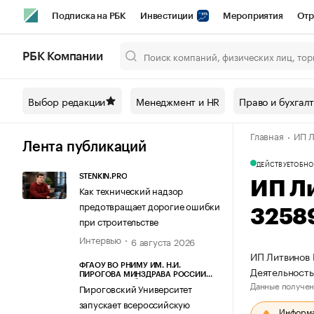
Подписка на РБК
Инвестиции
Мероприятия
Отр
Спорт
Школа управления РБК
РБК Образование
РБ
РБК Компании
Город
Стиль
Крипто
РБК Бизнес-среда
Дискусси
Выбор редакции
Менеджмент и HR
Право и бухгал
Спецпроекты СПб
Конференции СПб
Спецпроекты
Главная
ИП Л
Технологии и медиа
Финансы
Рынок наличной валют
Лента публикаций
ДЕЙСТВУЕТ
ОБНО
STENKIN.PRO
ИП Л
Как технический надзор
предотвращает дорогие ошибки
3258
при строительстве
Интервью
6 августа 2026
ИП Литвинов 
ФГАОУ ВО РНИМУ ИМ. Н.И.
Деятельность
ПИРОГОВА МИНЗДРАВА РОССИИ
Данные получен
(ПИРОГОВСКИЙ УНИВЕРСИТЕТ)
Пироговский Университет
запускает всероссийскую
Информац