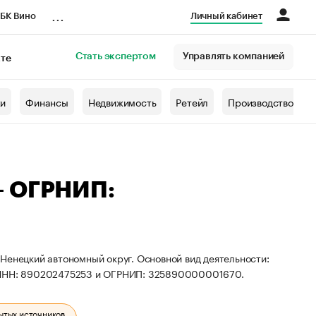
...
БК Вино
Личный кабинет
Стать экспертом
Управлять компанией
кте
азета
жи
Финансы
Недвижимость
Ретейл
Производство
— ОГРНИП:
Ненецкий автономный округ. Основной вид деятельности:
ы ИНН: 890202475253 и ОГРНИП: 325890000001670.
ытых источников.