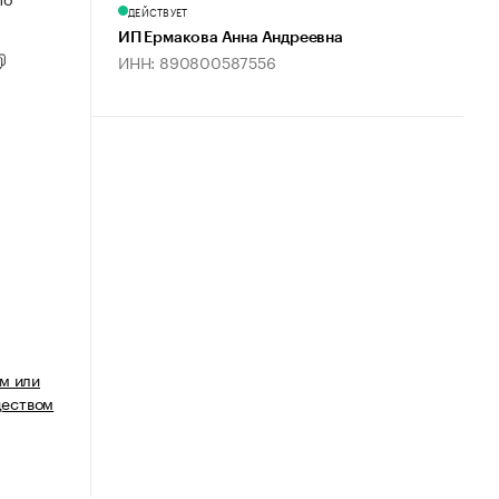
ДЕЙСТВУЕТ
ИП Ермакова Анна Андреевна
ИНН: 890800587556
м или
еством