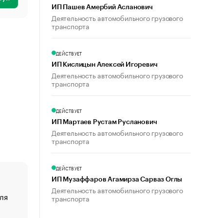
ИП Пашев Амербий Асланович
Деятельность автомобильного грузового
транспорта
ДЕЙСТВУЕТ
ИП Кислицын Алексей Игоревич
Деятельность автомобильного грузового
транспорта
ДЕЙСТВУЕТ
ИП Мартаев Рустам Русланович
Деятельность автомобильного грузового
транспорта
ДЕЙСТВУЕТ
ИП Музаффаров Агамирза Сарваз Оглы
Деятельность автомобильного грузового
ля
«От спорта тело стареет иначе». Как живет глава ко
транспорта
создавшей GTA