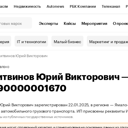
асли
Недвижимость
Autonews
РБК Компании
Телеканал
Р
К Курсы
РБК Life
Тренды
Визионеры
Национальные проекты
Эксперты
Кейсы
Мероприятия
О прое
онный клуб
Исследования
Кредитные рейтинги
Франшизы
Г
терия
IT и технологии
Малый бизнес
Маркетинг и прода
Проверка контрагентов
Политика
Экономика
Бизнес
итвинов Юрий Викторович
ы
ВЛЕНО
итвинов Юрий Викторович 
90000001670
Юрий Викторович зарегистрирован 22.01.2025, в регионе — Ямало-
 автомобильного грузового транспорта. ИП присвоены реквизит
ы из публичных государственных источников.
ия носит справочный характер и сгенерирована на основании данных из откр