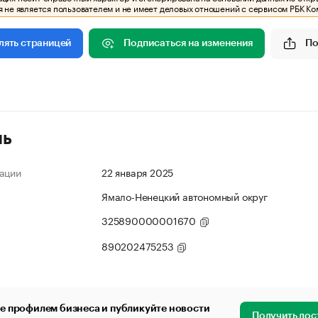
 не является пользователем и не имеет деловых отношений с сервисом РБК Ко
Подписаться на изменения
По
лять страницей
ль
ации
22 января 2025
Ямало-Ненецкий автономный округ
325890000001670
890202475253
е профилем бизнеса и публикуйте новости
Получить дос