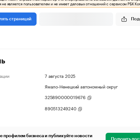
 не является пользователем и не имеет деловых отношений с сервисом РБК Ко
Под
лять страницей
ль
ации
7 августа 2025
Ямало-Ненецкий автономный округ
325890000019676
890513249240
е профилем бизнеса и публикуйте новости
Получить дос