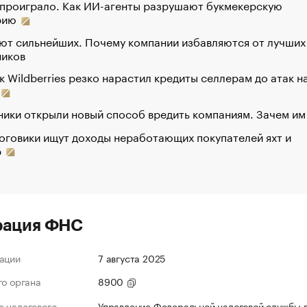
 проиграло. Как ИИ-агенты разрушают букмекерскую
рию
ют сильнейших. Почему компании избавляются от лучших
ников
к Wildberries резко нарастил кредиты селлерам до атак н
ики открыли новый способ вредить компаниям. Зачем им
оговики ищут доходы неработающих покупателей яхт и
р
рация ФНС
ации
7 августа 2025
го органа
8900
 налогового
Управление Федеральной налоговой службы 