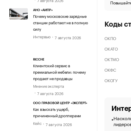
Повышайте
АНО «АИПР»
Почему московские зарядные
станции работают не в полную
Коды с
силу
Интервью
7 августа 2026
ОКПО
ОКАТО
ОКТМО
RICCHE
Клиентский сервис в
ОКФС
премиальной мебели: почему
продают не продавцы
ОКОГУ
Мнение эксперта
7 августа 2026
ООО ПРАВОВОЙ ЦЕНТР «ЭКСПЕРТ»
Интер
Как взыскать ущерб,
причиненный дропперами
Насколь
лидеро
Кейс
7 августа 2026