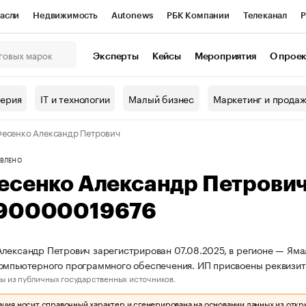
асли
Недвижимость
Autonews
РБК Компании
Телеканал
Р
К Курсы
РБК Life
Тренды
Визионеры
Национальные проекты
Эксперты
Кейсы
Мероприятия
О прое
онный клуб
Исследования
Кредитные рейтинги
Франшизы
Г
терия
IT и технологии
Малый бизнес
Маркетинг и прода
Проверка контрагентов
Политика
Экономика
Бизнес
есенко Александр Петрович
ы
ВЛЕНО
есенко Александр Петрови
90000019676
лександр Петрович зарегистрирован 07.08.2025, в регионе — Ямал
компьютерного программного обеспечения. ИП присвоены реквиз
ы из публичных государственных источников.
ия носит справочный характер и сгенерирована на основании данных из откр