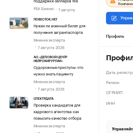
поддержке селлеров WB
Компания
РБК Бизнес
7 августа
Управ
ПОВЕСТОК.НЕТ
Нужен ли военный билет для
получения загранпаспорта
Профиль
Мнение эксперта
7 августа 2026
Профи
АО «ДЕЛОВОЙ ЦЕНТР
НЕЙРОХИРУРГИИ»
Судорожные приступы: что
Дата регистр
нужно знать пациенту
Мнение эксперта
Регион
7 августа 2026
ОГРНИП
СПЕКТРДАТА
ИНН
Проверка кандидатов для
кадрового агентства: как
повысить качество отбора
Мнение эксперта
Управляйт
7 августа 2026