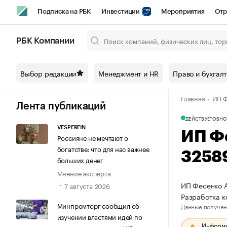
Подписка на РБК
Инвестиции
Мероприятия
Отр
Спорт
Школа управления РБК
РБК Образование
РБ
РБК Компании
Город
Стиль
Крипто
РБК Бизнес-среда
Дискусси
Выбор редакции
Менеджмент и HR
Право и бухгал
Спецпроекты СПб
Конференции СПб
Спецпроекты
Главная
ИП Ф
Технологии и медиа
Финансы
Рынок наличной валют
Лента публикаций
ДЕЙСТВУЕТ
ОБНО
VESPERFIN
ИП Ф
Россияне не мечтают о
богатстве: что для нас важнее
3258
больших денег
Мнение эксперта
ИП Фесенко А
7 августа 2026
Разработка 
Минпромторг сообщил об
Данные получен
изучении властями идей по
Информац