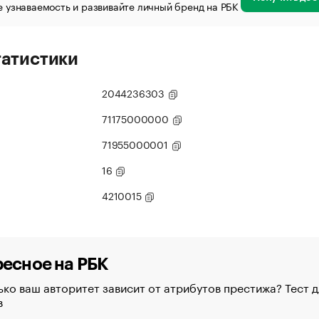
 узнаваемость и развивайте личный бренд на РБК
татистики
2044236303
71175000000
71955000001
16
4210015
есное на РБК
ко ваш авторитет зависит от атрибутов престижа? Тест д
в