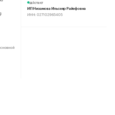
ДЕЙСТВУЕТ
ИП Низамова Ильсеяр Райефовна
ИНН: 027102965405
ОСНОВНОЙ