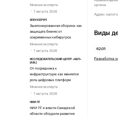
органа
Мнение эксперта
7 августа 2026
Адрес налого
SERVICEPIPE
Эшелонированная оборона: как
защищать бизнес от
Виды д
современных киберугроз
Мнение эксперта
62.01
7 августа 2026
Разработка 
ИССЛЕДОВАТЕЛЬСКИЙ ЦЕНТР «АБП»
(ABL)
От посредника к
инфраструктуре: как меняется
роль цифровых платформ
Мнение эксперта
7 августа 2026
НИИ ПГ
НИИ ПГ и власти Самарской
области обсудили развитие