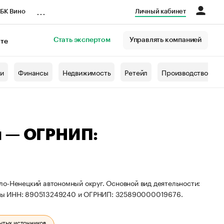
...
БК Вино
Личный кабинет
Стать экспертом
Управлять компанией
кте
азета
жи
Финансы
Недвижимость
Ретейл
Производство
ч — ОГРНИП:
о-Ненецкий автономный округ. Основной вид деятельности:
иты ИНН: 890513249240 и ОГРНИП: 325890000019676.
ытых источников.