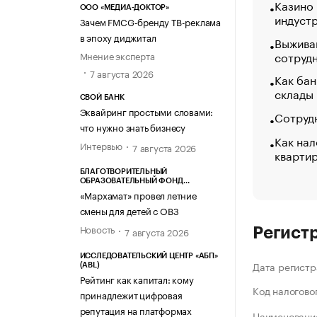
Казино
ООО «МЕДИА-ДОКТОР»
индуст
Зачем FMCG-бренду ТВ-реклама
в эпоху диджитал
Выжива
сотруд
Мнение эксперта
7 августа 2026
Как бан
склады
СВОЙ БАНК
Эквайринг простыми словами:
Сотрудн
что нужно знать бизнесу
Как нал
Интервью
7 августа 2026
кварти
БЛАГОТВОРИТЕЛЬНЫЙ
ОБРАЗОВАТЕЛЬНЫЙ ФОНД
«МАРХАМАТ»
«Мархамат» провел летние
смены для детей с ОВЗ
Новость
7 августа 2026
Регист
ИССЛЕДОВАТЕЛЬСКИЙ ЦЕНТР «АБП»
Дата регистр
(ABL)
Рейтинг как капитал: кому
Код налогово
принадлежит цифровая
репутация на платформах
Наименование