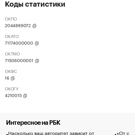
Коды статистики
ОКПО
2044889072
ОКАТО
71174000000
ОКТМО
71936000001
ОКФС
16
ОКОГУ
4210015
Интересное на РБК
Насколько ваш авторитет зависит от
«От спо