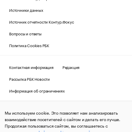
Источники данных
Источник отчетности Контур.Фокус
Вопросы и ответы
Политика Cookies РБК
Контактная информация
Редакция
Рассылка РБК Новости
Информация об ограничениях
Правовая информация
О соблюдении авторских прав
Мы используем cookie. Это позволяет нам анализировать
© АО «РОСБИЗНЕСКОНСАЛТИНГ»,
1995–2026.
Сообщения
и материалы информационного агентства «РБК»
взаимодействие посетителей с сайтом и делать его лучше.
(зарегистрировано Федеральной службой по надзору в сфере
Продолжая пользоваться сайтом, вы соглашаетесь с
связи, информационных технологий и массовых