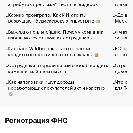
атрибутов престижа? Тест для лидеров
глава к
Казино проиграло. Как ИИ-агенты
«Деньги
разрушают букмекерскую индустрию
Маск в 
Выживают сильнейших. Почему компании
Функции
избавляются от лучших сотрудников
основ э
Как банк Wildberries резко нарастил
ЕС раз
кредиты селлерам до атак на склады
нефти —
Сотрудники открыли новый способ вредить
Стресс 
компаниям. Зачем им это
доходов
Как налоговики ищут доходы
Что обв
неработающих покупателей яхт и квартир
для Tel
Регистрация ФНС