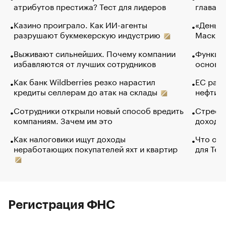
атрибутов престижа? Тест для лидеров
глава к
Казино проиграло. Как ИИ-агенты
«Деньги
разрушают букмекерскую индустрию
Маск в 
Выживают сильнейших. Почему компании
Функции
избавляются от лучших сотрудников
основ э
Как банк Wildberries резко нарастил
ЕС раз
кредиты селлерам до атак на склады
нефти —
Сотрудники открыли новый способ вредить
Стресс 
компаниям. Зачем им это
доходов
Как налоговики ищут доходы
Что обв
неработающих покупателей яхт и квартир
для Tel
Регистрация ФНС