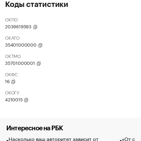
Коды статистики
ОКПО
2039619593
ОКАТО
35401000000
ОКТМО
35701000001
ОКФС
16
ОКОГУ
4210015
Интересное на РБК
Насколько ваш авторитет зависит от
«От спо