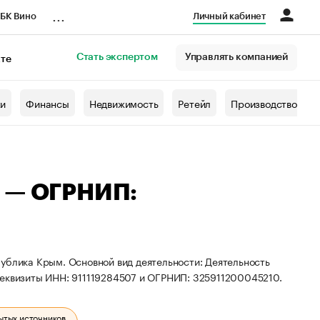
...
БК Вино
Личный кабинет
Стать экспертом
Управлять компанией
кте
азета
жи
Финансы
Недвижимость
Ретейл
Производство
ч — ОГРНИП:
ублика Крым. Основной вид деятельности: Деятельность
реквизиты ИНН: 911119284507 и ОГРНИП: 325911200045210.
ытых источников.