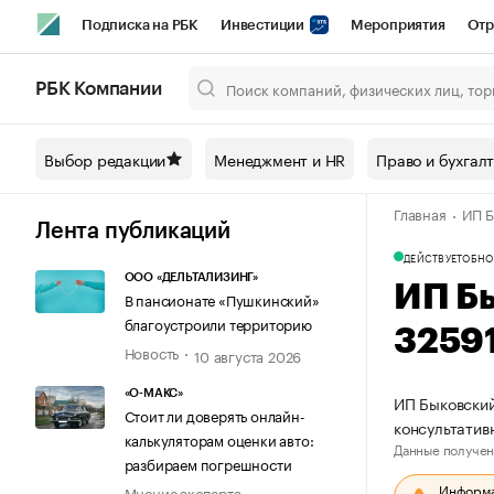
Подписка на РБК
Инвестиции
Мероприятия
Отр
Спорт
Школа управления РБК
РБК Образование
РБ
РБК Компании
Город
Стиль
Крипто
РБК Бизнес-среда
Дискусси
Выбор редакции
Менеджмент и HR
Право и бухгал
Спецпроекты СПб
Конференции СПб
Спецпроекты
Главная
ИП Б
Технологии и медиа
Финансы
Рынок наличной валют
Лента публикаций
ДЕЙСТВУЕТ
ОБНО
ООО «ДЕЛЬТАЛИЗИНГ»
ИП Б
В пансионате «Пушкинский»
благоустроили территорию
3259
Новость
10 августа 2026
«О-МАКС»
ИП Быковский
Стоит ли доверять онлайн-
консультатив
калькуляторам оценки авто:
Данные получен
разбираем погрешности
Информац
Мнение эксперта