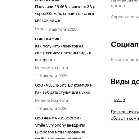
органа
Получили 26 468 заявок по 38 р
через ВК: кейс онлайн-школы в
Адрес налого
мягкой нише
Кейс
8 августа 2026
НЕФТЕТРАФИК
Социал
Как получить клиентов на
спецтехнику: находим лиды в
Регистрацио
интернете
Мнение эксперта
8 августа 2026
Виды д
ООО «МЕБЕЛЬ БИЗНЕС КОМФОРТ»
Как выбрать стулья для кухни
Мнение эксперта
62.02
8 августа 2026
Деятельность
области комп
ООО ФИРМА «НОВОСТОМ»
Smile Symphony внедрили
цифровое моделирование
улыбки перед винирами