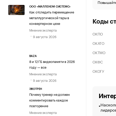
Повышайте
ООО «МАЛЛЕНОМ СИСТЕМС»
Как отследить перемещение
металлургической тары в
Коды с
конвертерном цехе
Мнение эксперта
ОКПО
9 августа 2026
ОКАТО
ОКТМО
BAZA
8 и 12 ГБ видеопамяти в 2026
ОКФС
году — все
ОКОГУ
Мнение эксперта
9 августа 2026
ЭВОТРЕН
Почему тренер не должен
Интер
комментировать каждое
Насколь
повторение
лидеро
Мнение эксперта