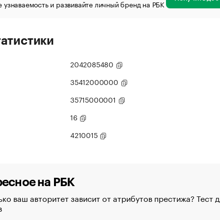
 узнаваемость и развивайте личный бренд на РБК
татистики
2042085480
35412000000
35715000001
16
4210015
есное на РБК
ко ваш авторитет зависит от атрибутов престижа? Тест д
в