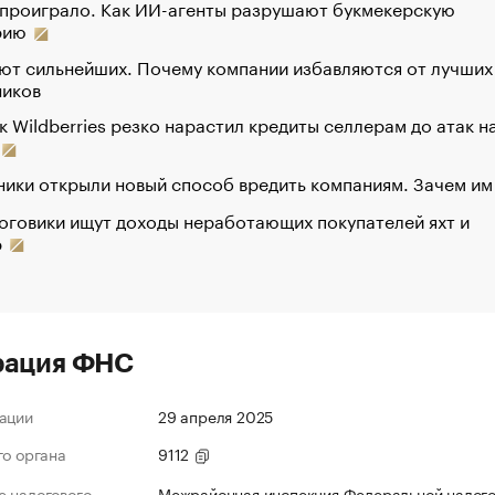
 проиграло. Как ИИ-агенты разрушают букмекерскую
рию
ют сильнейших. Почему компании избавляются от лучших
ников
к Wildberries резко нарастил кредиты селлерам до атак н
ики открыли новый способ вредить компаниям. Зачем им
оговики ищут доходы неработающих покупателей яхт и
р
рация ФНС
ации
29 апреля 2025
го органа
9112
 налогового
Межрайонная инспекция Федеральной налог