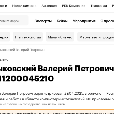
асли
Недвижимость
Autonews
РБК Компании
Телеканал
Р
К Курсы
РБК Life
Тренды
Визионеры
Национальные проекты
Эксперты
Кейсы
Мероприятия
О прое
онный клуб
Исследования
Кредитные рейтинги
Франшизы
Г
терия
IT и технологии
Малый бизнес
Маркетинг и прода
Проверка контрагентов
Политика
Экономика
Бизнес
ыковский Валерий Петрович
ы
ВЛЕНО
ыковский Валерий Петрови
11200045210
 Валерий Петрович зарегистрирован 29.04.2025, в регионе — Респ
ная и работы в области компьютерных технологий. ИП присвоены 
ы из публичных государственных источников.
ия носит справочный характер и сгенерирована на основании данных из откр