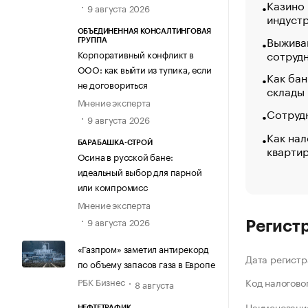
Казино
9 августа 2026
индуст
ОБЪЕДИНЕННАЯ КОНСАЛТИНГОВАЯ
Выжива
ГРУППА
сотруд
Корпоративный конфликт в
ООО: как выйти из тупика, если
Как бан
не договориться
склады
Мнение эксперта
Сотрудн
9 августа 2026
Как нал
БАРАБАШКА-СТРОЙ
кварти
Осина в русской бане:
идеальный выбор для парной
или компромисс
Мнение эксперта
9 августа 2026
Регист
«Газпром» заметил антирекорд
Дата регистр
по объему запасов газа в Европе
РБК Бизнес
Код налогово
8 августа
Наименование
НЕФТЕТРАФИК