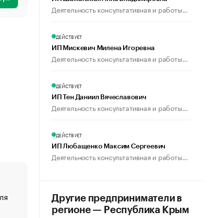
Деятельность консультативная и работы...
ДЕЙСТВУЕТ
ИП Мискевич Милена Игоревна
Деятельность консультативная и работы...
ДЕЙСТВУЕТ
ИП Тен Даниил Вячеславович
Деятельность консультативная и работы...
ДЕЙСТВУЕТ
ИП Любащенко Максим Сергеевич
Деятельность консультативная и работы...
ля
«От спорта тело стареет иначе». Как живет глава ко
Другие предприниматели в
создавшей GTA
регионе — Республика Крым