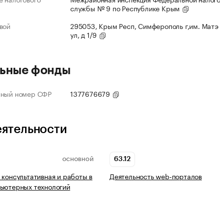
службы № 9 по Республике Крым
вой
295053, Крым Респ, Симферополь г,им. Матэ
ул, д 1/9
ьные фонды
нный номер СФР
1377676679
еятельности
63.12
ОСНОВНОЙ
 консультативная и работы в
Деятельность web-порталов
ьютерных технологий