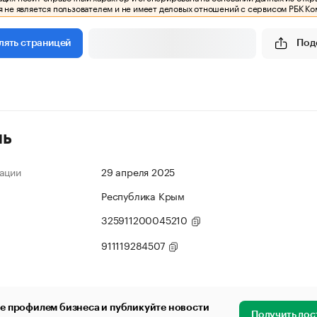
 не является пользователем и не имеет деловых отношений с сервисом РБК Ко
Под
лять страницей
ль
ации
29 апреля 2025
Республика Крым
325911200045210
911119284507
е профилем бизнеса и публикуйте новости
Получить дос