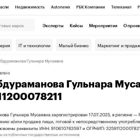
асли
Недвижимость
Autonews
РБК Компании
Телеканал
Р
К Курсы
РБК Life
Тренды
Визионеры
Национальные проекты
Эксперты
Кейсы
Мероприятия
О прое
онный клуб
Исследования
Кредитные рейтинги
Франшизы
Г
терия
IT и технологии
Малый бизнес
Маркетинг и прода
Проверка контрагентов
Политика
Экономика
Бизнес
бдураманова Гульнара Мусаевна
ы
ВЛЕНО
бдураманова Гульнара Мус
11200078211
ова Гульнара Мусаевна зарегистрирован 17.07.2025, в регионе — 
ению и/или продаже пищи, готовой к непосредственному употребл
исвоены реквизиты ИНН: 910610763597 и ОГРНИП: 32591120007821
ы из публичных государственных источников.