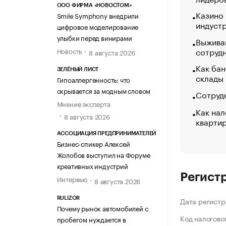
ООО ФИРМА «НОВОСТОМ»
Казино
Smile Symphony внедрили
индуст
цифровое моделирование
улыбки перед винирами
Выжива
сотруд
Новость
8 августа 2026
Как бан
ЗЕЛЁНЫЙ ЛИСТ
склады
Гипоаллергенность: что
скрывается за модным словом
Сотрудн
Мнение эксперта
Как нал
8 августа 2026
кварти
АССОЦИАЦИЯ ПРЕДПРИНИМАТЕЛЕЙ
Бизнес-спикер Алексей
Жолобов выступил на Форуме
креативных индустрий
Регист
Интервью
8 августа 2026
RULIZOR
Дата регистр
Почему рынок автомобилей с
Код налогово
пробегом нуждается в