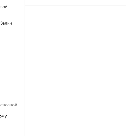
овой
 Залки
ОСНОВНОЙ
ому