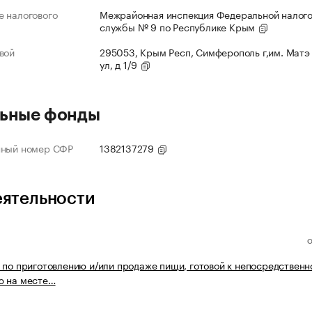
 налогового
Межрайонная инспекция Федеральной налог
службы № 9 по Республике Крым
вой
295053, Крым Респ, Симферополь г,им. Матэ
ул, д 1/9
ьные фонды
нный номер СФР
1382137279
еятельности
 по приготовлению и/или продаже пищи, готовой к непосредственн
ю на месте…