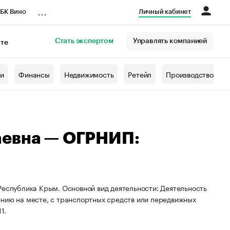
...
БК Вино
Личный кабинет
Стать экспертом
Управлять компанией
кте
азета
жи
Финансы
Недвижимость
Ретейл
Производство
аевна — ОГРНИП:
Республика Крым. Основной вид деятельности: Деятельность
ению на месте, с транспортных средств или передвижных
1.