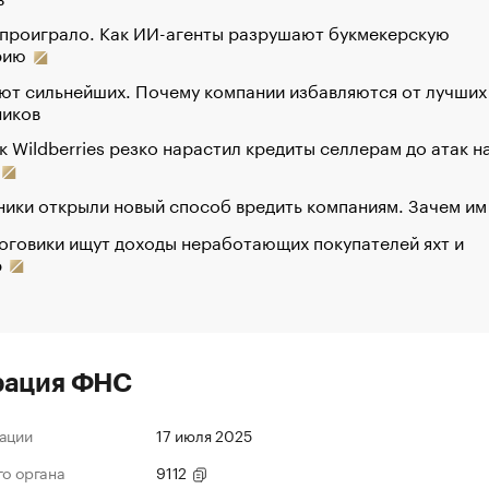
 проиграло. Как ИИ-агенты разрушают букмекерскую
рию
ют сильнейших. Почему компании избавляются от лучших
ников
к Wildberries резко нарастил кредиты селлерам до атак н
ики открыли новый способ вредить компаниям. Зачем им
оговики ищут доходы неработающих покупателей яхт и
р
рация ФНС
ации
17 июля 2025
го органа
9112