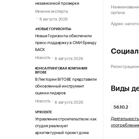
независимой проверке
Наименование
Мнение эксперта
органа
8 августа 2026
Адрес налого
«НОВЫЕ ГОРИЗОНТЫ»
Новые Горизонты обеспечили
пресс-поддержку в СМИ бренду
БАСК
Социал
Новость
8 августа 2026
Регистрацио
КОНСАЛТИНГОВАЯ КОМПАНИЯ
BITOBE
В Лектории BITOBE представили
обновленный инструмент
Виды д
оценки лидеров
Новость
8 августа 2026
56.10.2
VPROEKTE
Деятельность
Управление строительством: как
употреблени
студия реализует
архитектурный проект дома