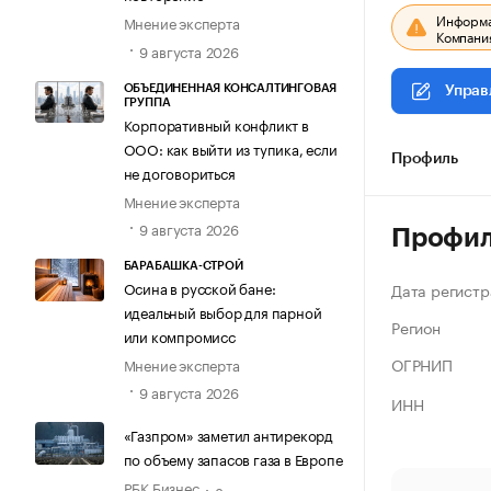
Информац
Мнение эксперта
Компания
9 августа 2026
ОБЪЕДИНЕННАЯ КОНСАЛТИНГОВАЯ
Управ
ГРУППА
Корпоративный конфликт в
ООО: как выйти из тупика, если
Профиль
не договориться
Мнение эксперта
9 августа 2026
Профи
БАРАБАШКА-СТРОЙ
Осина в русской бане:
Дата регистр
идеальный выбор для парной
Регион
или компромисс
ОГРНИП
Мнение эксперта
9 августа 2026
ИНН
«Газпром» заметил антирекорд
по объему запасов газа в Европе
РБК Бизнес
8 августа