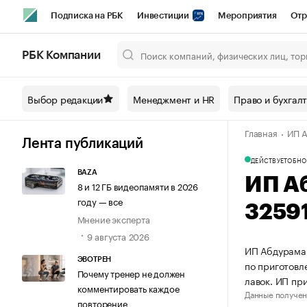
Подписка на РБК
Инвестиции
Мероприятия
Отр
Спорт
Школа управления РБК
РБК Образование
РБ
РБК Компании
Город
Стиль
Крипто
РБК Бизнес-среда
Дискусси
Выбор редакции
Менеджмент и HR
Право и бухгал
Спецпроекты СПб
Конференции СПб
Спецпроекты
Главная
ИП А
Технологии и медиа
Финансы
Рынок наличной валют
Лента публикаций
ДЕЙСТВУЕТ
ОБНО
BAZA
ИП А
8 и 12 ГБ видеопамяти в 2026
году — все
3259
Мнение эксперта
9 августа 2026
ИП Абдураман
ЭВОТРЕН
по приготовл
Почему тренер не должен
лавок. ИП пр
комментировать каждое
Данные получен
повторение