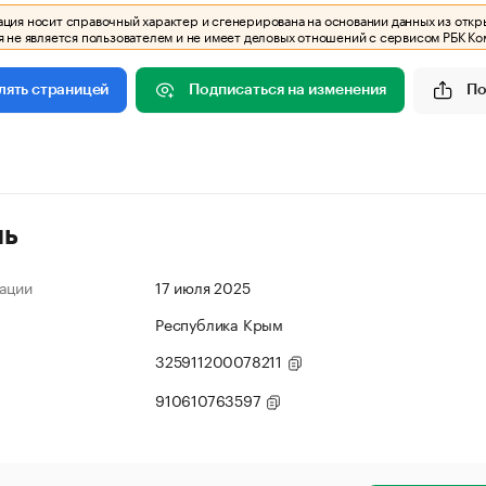
ия носит справочный характер и сгенерирована на основании данных из откр
 не является пользователем и не имеет деловых отношений с сервисом РБК Ко
Подписаться на изменения
По
лять страницей
ль
ации
17 июля 2025
Республика Крым
325911200078211
910610763597