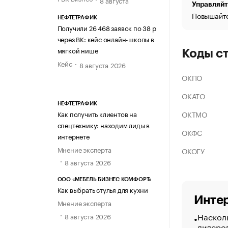
Управляйт
Повышайте
НЕФТЕТРАФИК
Получили 26 468 заявок по 38 р
через ВК: кейс онлайн-школы в
мягкой нише
Коды с
Кейс
8 августа 2026
ОКПО
ОКАТО
НЕФТЕТРАФИК
ОКТМО
Как получить клиентов на
спецтехнику: находим лиды в
ОКФС
интернете
Мнение эксперта
ОКОГУ
8 августа 2026
ООО «МЕБЕЛЬ БИЗНЕС КОМФОРТ»
Как выбрать стулья для кухни
Интер
Мнение эксперта
Насколь
8 августа 2026
лидеро