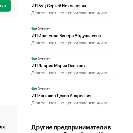
туп
ИП Буц Сергей Николаевич
Деятельность по приготовлению и/или...
ДЕЙСТВУЕТ
ИП Ислямова Винера Абдуллаевна
Деятельность по приготовлению и/или...
ДЕЙСТВУЕТ
ИП Лаврик Мария Олеговна
Деятельность по приготовлению и/или...
ДЕЙСТВУЕТ
ИП Ештокин Денис Андреевич
Деятельность по приготовлению и/или...
ля
«От спорта тело стареет иначе». Как живет глава ко
Другие предприниматели в
создавшей GTA