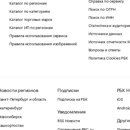
Справка по сервису
Каталог по регионам
Поиск по ОГРН
Каталог по категориям
Поиск по ИНН
Каталог торговых марок
Статистика и аудитори
Каталог ИП по регионам
Источники данных
Правила использования сервиса
Источник отчетности 
Правила использования изображений
Вопросы и ответы
Политика Cookies РБК
Новости регионов
Подписки
РБК Н
анкт-Петербург и область
Подписка на РБК
iOS
катеринбург
Androi
Уведомления
Новосибирск
Други
RSS Новости
Башкортостан
Оповещения RBC.ru
Домены