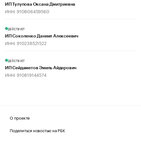
ИП Тулупова Оксана Дмитриевна
ИНН: 910806459560
ДЕЙСТВУЕТ
ИП Соколенко Даниил Алексеевич
ИНН: 910238521522
ДЕЙСТВУЕТ
ИП Сейдаметов Эмиль Айдерович
ИНН: 910819144574
О проекте
Поделиться новостью на РБК