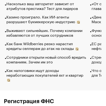
Насколько ваш авторитет зависит от
«От спо
атрибутов престижа? Тест для лидеров
глава к
Казино проиграло. Как ИИ-агенты
«Деньги
разрушают букмекерскую индустрию
Маск в 
Выживают сильнейших. Почему компании
Функции
избавляются от лучших сотрудников
основ э
Как банк Wildberries резко нарастил
ЕС раз
кредиты селлерам до атак на склады
нефти —
Сотрудники открыли новый способ вредить
Стресс 
компаниям. Зачем им это
доходов
Как налоговики ищут доходы
Что обв
неработающих покупателей яхт и квартир
для Tel
Регистрация ФНС