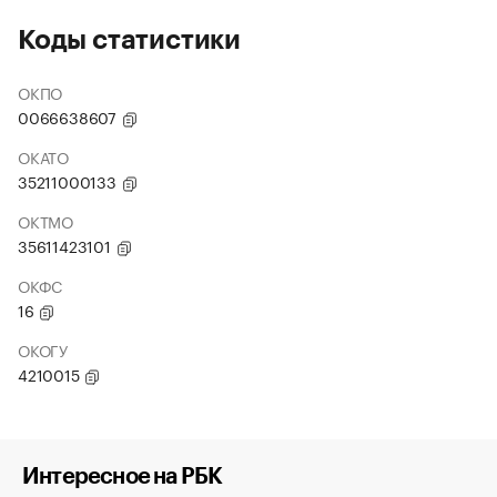
Коды статистики
ОКПО
0066638607
ОКАТО
35211000133
ОКТМО
35611423101
ОКФС
16
ОКОГУ
4210015
Интересное на РБК