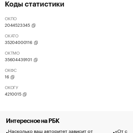
Коды статистики
ОКПО
2044523345
ОКАТО
35204000116
ОКТМО
35604439101
ОКФС
16
ОКОГУ
4210015
Интересное на РБК
Насколько ваш авторитет зависит от
«От спо