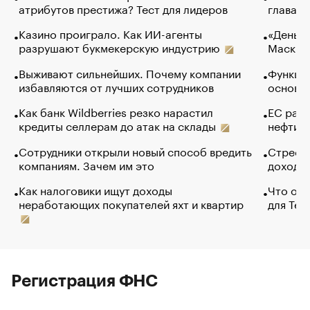
атрибутов престижа? Тест для лидеров
глава к
Казино проиграло. Как ИИ-агенты
«Деньги
разрушают букмекерскую индустрию
Маск в 
Выживают сильнейших. Почему компании
Функции
избавляются от лучших сотрудников
основ э
Как банк Wildberries резко нарастил
ЕС раз
кредиты селлерам до атак на склады
нефти —
Сотрудники открыли новый способ вредить
Стресс 
компаниям. Зачем им это
доходов
Как налоговики ищут доходы
Что обв
неработающих покупателей яхт и квартир
для Tel
Регистрация ФНС