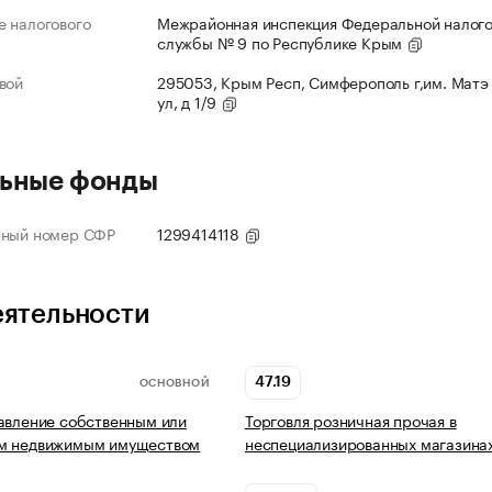
 налогового
Межрайонная инспекция Федеральной налог
службы № 9 по Республике Крым
вой
295053, Крым Респ, Симферополь г,им. Матэ
ул, д 1/9
ьные фонды
нный номер СФР
1299414118
еятельности
47.19
ОСНОВНОЙ
авление собственным или
Торговля розничная прочая в
м недвижимым имуществом
неспециализированных магазина