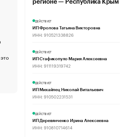
регионе — Республика Крым
«Деньги будут не нужны»: что рассказал Маск в инт
Economist
ДЕЙСТВУЕТ
Функции менеджмента: пять ключевых основ эффект
ИП Фролова Татьяна Викторовна
управления
ИНН: 910521338826
а
ЕС разрешил конфискацию российской нефти — чем
Москва
ДЕЙСТВУЕТ
 это
Стресс обеспеченных людей: почему рост доходов 
ИП Стафикопуло Мария Алексеевна
счастья
ИНН: 911119319742
Что обвинения против Павла Дурова значат для Tele
пользователей
ДЕЙСТВУЕТ
ИП Михайлец Николай Витальевич
ИНН: 910502231531
ДЕЙСТВУЕТ
ИП Деревянченко Ирина Алексеевна
ИНН: 910810714614