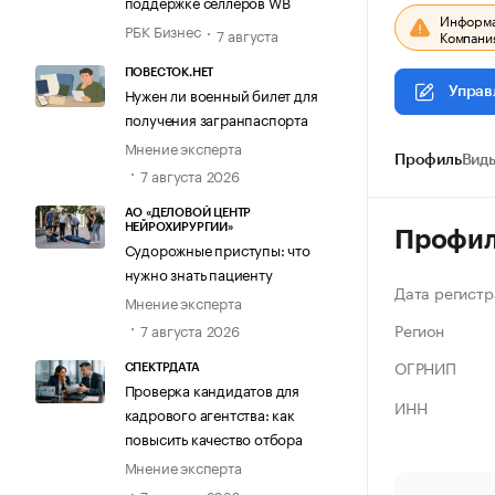
поддержке селлеров WB
Информац
РБК Бизнес
7 августа
Компания
ПОВЕСТОК.НЕТ
Нужен ли военный билет для
Управ
получения загранпаспорта
Мнение эксперта
Профиль
Виды
7 августа 2026
АО «ДЕЛОВОЙ ЦЕНТР
НЕЙРОХИРУРГИИ»
Профи
Судорожные приступы: что
нужно знать пациенту
Дата регистр
Мнение эксперта
Регион
7 августа 2026
ОГРНИП
СПЕКТРДАТА
Проверка кандидатов для
ИНН
кадрового агентства: как
повысить качество отбора
Мнение эксперта
7 августа 2026