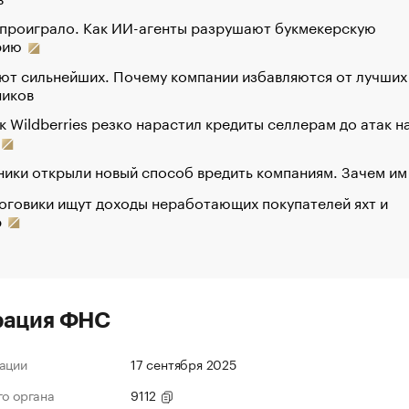
 проиграло. Как ИИ-агенты разрушают букмекерскую
рию
ют сильнейших. Почему компании избавляются от лучших
ников
к Wildberries резко нарастил кредиты селлерам до атак н
ики открыли новый способ вредить компаниям. Зачем им
оговики ищут доходы неработающих покупателей яхт и
р
рация ФНС
ации
17 сентября 2025
го органа
9112