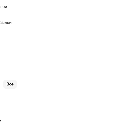
овой
 Залки
Все
х