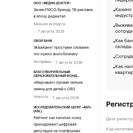
ООО «МЕДИА-ДОКТОР»
Казино
Зачем FMCG-бренду ТВ-реклама
индуст
в эпоху диджитал
Мнение эксперта
Выжива
сотруд
7 августа 2026
Как бан
СВОЙ БАНК
склады
Эквайринг простыми словами:
что нужно знать бизнесу
Сотрудн
Интервью
7 августа 2026
Как нал
кварти
БЛАГОТВОРИТЕЛЬНЫЙ
ОБРАЗОВАТЕЛЬНЫЙ ФОНД
«МАРХАМАТ»
«Мархамат» провел летние
смены для детей с ОВЗ
Новость
7 августа 2026
Регист
ИССЛЕДОВАТЕЛЬСКИЙ ЦЕНТР «АБП»
(ABL)
Рейтинг как капитал: кому
Дата регистр
принадлежит цифровая
Код налогово
репутация на платформах