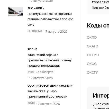
Управляйт
Повышайте
АНО «АИПР»
Почему московские зарядные
станции работают не в полную
силу
Коды с
Интервью
7 августа 2026
ОКПО
ОКАТО
RICCHE
ОКТМО
Клиентский сервис в
премиальной мебели: почему
ОКФС
продают не продавцы
Мнение эксперта
ОКОГУ
7 августа 2026
ООО ПРАВОВОЙ ЦЕНТР «ЭКСПЕРТ»
Как взыскать ущерб,
Интер
причиненный дропперами
Кейс
Насколь
7 августа 2026
лидеро