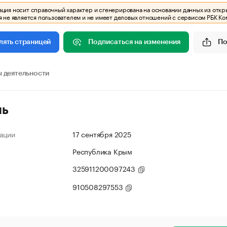
ия носит справочный характер и сгенерирована на основании данных из откр
 не является пользователем и не имеет деловых отношений с сервисом РБК Ко
Подписаться на изменения
По
лять страницей
 деятельности
ль
ации
17 сентября 2025
Республика Крым
325911200097243
910508297553