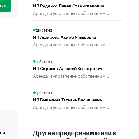
туп
ИП Руденко Павел Станиславович
Аренда и управление собственным...
ДЕЙСТВУЕТ
ИП Аширова Акиме Янышевна
Аренда и управление собственным...
ДЕЙСТВУЕТ
ИП Скрипка Алексей Викторович
Аренда и управление собственным...
ДЕЙСТВУЕТ
ИП Бывалина Татьяна Васильевна
Аренда и управление собственным...
ля
«От спорта тело стареет иначе». Как живет глава ко
Другие предприниматели в
создавшей GTA