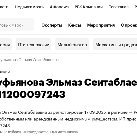
асли
Недвижимость
Autonews
РБК Компании
Телеканал
Р
К Курсы
РБК Life
Тренды
Визионеры
Национальные проекты
Эксперты
Кейсы
Мероприятия
О прое
онный клуб
Исследования
Кредитные рейтинги
Франшизы
Г
терия
IT и технологии
Малый бизнес
Маркетинг и прода
Проверка контрагентов
Политика
Экономика
Бизнес
уфьянова Эльмаз Сеитаблаевна
ы
ВЛЕНО
уфьянова Эльмаз Сеитабла
11200097243
 Эльмаз Сеитаблаевна зарегистрирован 17.09.2025, в регионе — Р
собственным или арендованным недвижимым имуществом. ИП прис
7243.
ы из публичных государственных источников.