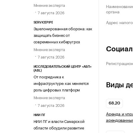
Мнение эксперта
Наименование
органа
7 августа 2026
Адрес налого
SERVICEPIPE
Эшелонированная оборона: как
защищать бизнес от
современных киберугроз
Социал
Мнение эксперта
7 августа 2026
Регистрацио
ИССЛЕДОВАТЕЛЬСКИЙ ЦЕНТР «АБП»
(ABL)
От посредника к
инфраструктуре: как меняется
Виды д
роль цифровых платформ
Мнение эксперта
68.20
7 августа 2026
Аренда и упр
НИИ ПГ
арендованны
НИИ ПГ и власти Самарской
области обсудили развитие