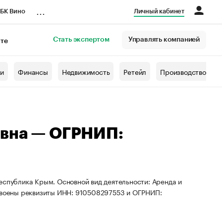
...
БК Вино
Личный кабинет
Стать экспертом
Управлять компанией
кте
азета
жи
Финансы
Недвижимость
Ретейл
Производство
евна — ОГРНИП:
еспублика Крым. Основной вид деятельности: Аренда и
воены реквизиты ИНН: 910508297553 и ОГРНИП: