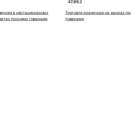
47.89.2
ничная в нестационарных
Торговля розничная на рынках п
ектах прочими товарами
товарами