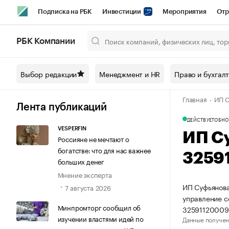
Подписка на РБК
Инвестиции
Мероприятия
Отр
Спорт
Школа управления РБК
РБК Образование
РБ
РБК Компании
Город
Стиль
Крипто
РБК Бизнес-среда
Дискусси
Выбор редакции
Менеджмент и HR
Право и бухгал
Спецпроекты СПб
Конференции СПб
Спецпроекты
Главная
ИП С
Технологии и медиа
Финансы
Рынок наличной валют
Лента публикаций
ДЕЙСТВУЕТ
ОБНО
VESPERFIN
ИП С
Россияне не мечтают о
богатстве: что для нас важнее
3259
больших денег
Мнение эксперта
ИП Суфьянова
7 августа 2026
управление 
Минпромторг сообщил об
32591120009
изучении властями идей по
Данные получен