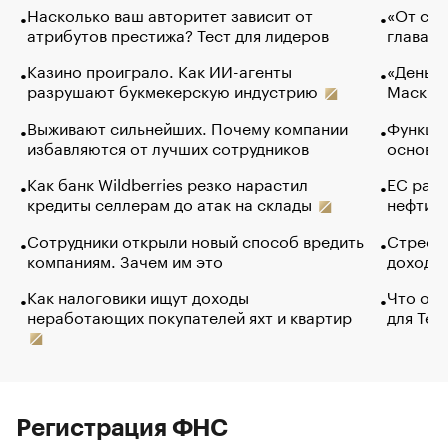
Насколько ваш авторитет зависит от
«От спо
атрибутов престижа? Тест для лидеров
глава к
Казино проиграло. Как ИИ-агенты
«Деньги
разрушают букмекерскую индустрию
Маск в 
Выживают сильнейших. Почему компании
Функции
избавляются от лучших сотрудников
основ э
Как банк Wildberries резко нарастил
ЕС раз
кредиты селлерам до атак на склады
нефти —
Сотрудники открыли новый способ вредить
Стресс 
компаниям. Зачем им это
доходов
Как налоговики ищут доходы
Что обв
неработающих покупателей яхт и квартир
для Tel
Регистрация ФНС