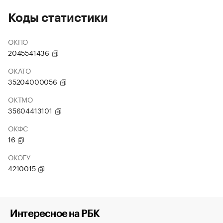
Коды статистики
ОКПО
2045541436
ОКАТО
35204000056
ОКТМО
35604413101
ОКФС
16
ОКОГУ
4210015
Интересное на РБК