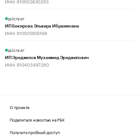
ИНН: 910502630293
ДЕЙСТВУЕТ
ИП Бекирова Эльвира Ибраимовна
ИНН: 910505855168
ДЕЙСТВУЕТ
ИП Эреджепов Мухаммед Эреджепович
ИНН: 910403497280
О проекте
Поделиться новостью на РБК
Получить пробный доступ