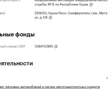
службы № 9 по Республике Крым
вой
295053, Крым Респ, Симферополь г,им. Матэ
ул, д 1/9
ьные фонды
нный номер СФР
1384112965
еятельности
инг легковых автомобилей и легких автотранспортных средств