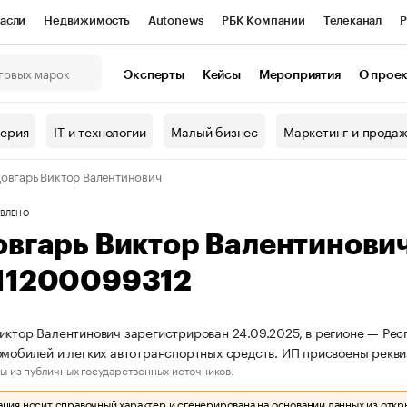
асли
Недвижимость
Autonews
РБК Компании
Телеканал
Р
К Курсы
РБК Life
Тренды
Визионеры
Национальные проекты
Эксперты
Кейсы
Мероприятия
О прое
онный клуб
Исследования
Кредитные рейтинги
Франшизы
Г
терия
IT и технологии
Малый бизнес
Маркетинг и прода
Проверка контрагентов
Политика
Экономика
Бизнес
овгарь Виктор Валентинович
ы
ВЛЕНО
овгарь Виктор Валентинови
11200099312
иктор Валентинович зарегистрирован 24.09.2025, в регионе — Рес
омобилей и легких автотранспортных средств. ИП присвоены рек
ы из публичных государственных источников.
ия носит справочный характер и сгенерирована на основании данных из откр