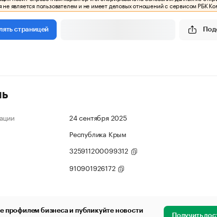
 не является пользователем и не имеет деловых отношений с сервисом РБК Ко
Под
лять страницей
ль
ации
24 сентября 2025
Республика Крым
325911200099312
910901926172
е профилем бизнеса и публикуйте новости
Получить дос