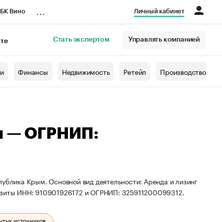
...
БК Вино
Личный кабинет
Стать экспертом
Управлять компанией
кте
азета
жи
Финансы
Недвижимость
Ретейл
Производство
ч — ОГРНИП:
публика Крым. Основной вид деятельности: Аренда и лизинг
визиты ИНН: 910901926172 и ОГРНИП: 325911200099312.
ытых источников.