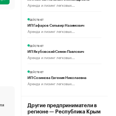
Аренда и лизинг легковых...
ДЕЙСТВУЕТ
ИП Гафаров Сельвир Назимович
Аренда и лизинг легковых...
ДЕЙСТВУЕТ
ИП Якубовский Семен Павлович
Аренда и лизинг легковых...
ДЕЙСТВУЕТ
ИП Созинова Евгения Николаевна
Аренда и лизинг легковых...
ля
«От спорта тело стареет иначе». Как живет глава ко
Другие предприниматели в
создавшей GTA
регионе — Республика Крым