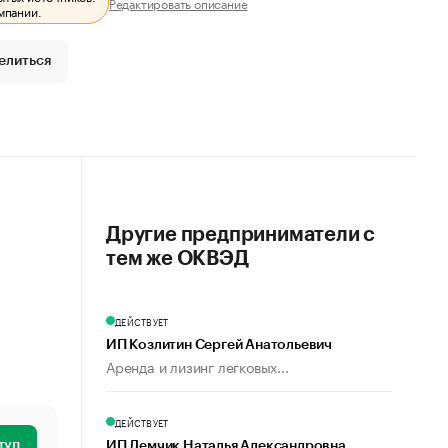
Редактировать описание
мпании.
елиться
Другие предприниматели с
тем же ОКВЭД
ДЕЙСТВУЕТ
ИП Козлитин Сергей Анатольевич
Аренда и лизинг легковых...
ДЕЙСТВУЕТ
туп
ИП Лемчик Наталья Александровна