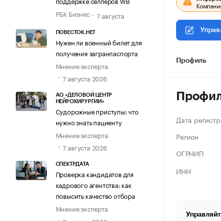
поддержке селлеров WB
Компания
РБК Бизнес
7 августа
Управ
ПОВЕСТОК.НЕТ
Нужен ли военный билет для
получения загранпаспорта
Профиль
Мнение эксперта
7 августа 2026
Профи
АО «ДЕЛОВОЙ ЦЕНТР
НЕЙРОХИРУРГИИ»
Судорожные приступы: что
Дата регистр
нужно знать пациенту
Мнение эксперта
Регион
7 августа 2026
ОГРНИП
СПЕКТРДАТА
ИНН
Проверка кандидатов для
кадрового агентства: как
повысить качество отбора
Мнение эксперта
Управляйт
7 августа 2026