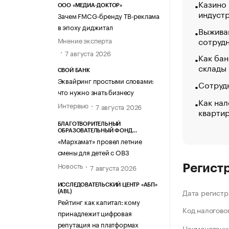
Казино
ООО «МЕДИА-ДОКТОР»
индуст
Зачем FMCG-бренду ТВ-реклама
в эпоху диджитал
Выжива
сотруд
Мнение эксперта
7 августа 2026
Как бан
склады
СВОЙ БАНК
Эквайринг простыми словами:
Сотрудн
что нужно знать бизнесу
Как нал
Интервью
7 августа 2026
кварти
БЛАГОТВОРИТЕЛЬНЫЙ
ОБРАЗОВАТЕЛЬНЫЙ ФОНД
«МАРХАМАТ»
«Мархамат» провел летние
смены для детей с ОВЗ
Новость
7 августа 2026
Регист
ИССЛЕДОВАТЕЛЬСКИЙ ЦЕНТР «АБП»
Дата регистр
(ABL)
Рейтинг как капитал: кому
Код налогово
принадлежит цифровая
репутация на платформах
Наименование