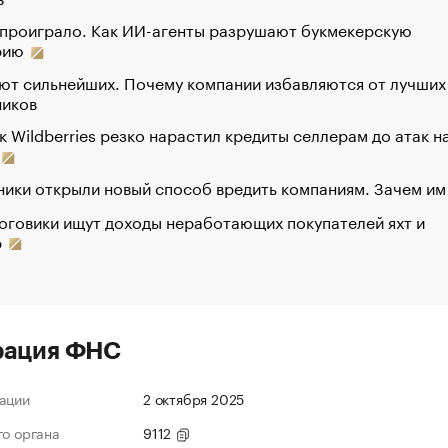
 проиграло. Как ИИ-агенты разрушают букмекерскую
рию
ют сильнейших. Почему компании избавляются от лучших
ников
к Wildberries резко нарастил кредиты селлерам до атак н
ики открыли новый способ вредить компаниям. Зачем им
оговики ищут доходы неработающих покупателей яхт и
р
рация ФНС
ации
2 октября 2025
го органа
9112