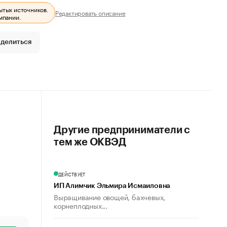
ытых источников.
Редактировать описание
мпании.
делиться
Другие предприниматели с
тем же ОКВЭД
ДЕЙСТВУЕТ
ИП Алимчик Эльмира Исмаиловна
Выращивание овощей, бахчевых,
корнеплодных...