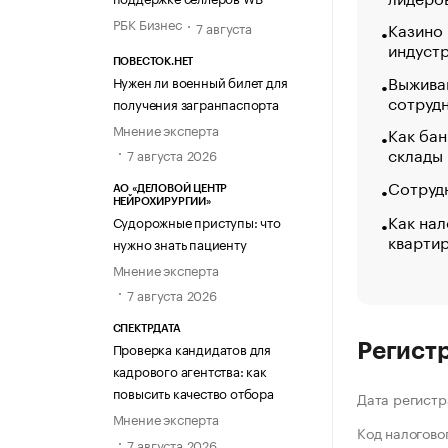
РБК Бизнес
Казино
7 августа
индуст
ПОВЕСТОК.НЕТ
Выжива
Нужен ли военный билет для
сотруд
получения загранпаспорта
Мнение эксперта
Как бан
склады
7 августа 2026
Сотрудн
АО «ДЕЛОВОЙ ЦЕНТР
НЕЙРОХИРУРГИИ»
Как нал
Судорожные приступы: что
кварти
нужно знать пациенту
Мнение эксперта
7 августа 2026
СПЕКТРДАТА
Проверка кандидатов для
Регист
кадрового агентства: как
повысить качество отбора
Дата регистр
Мнение эксперта
Код налогово
7 августа 2026