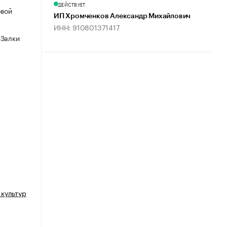
ДЕЙСТВУЕТ
овой
ИП Хромченков Александр Михайлович
ИНН: 910801371417
 Залки
культур