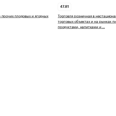
47.81
прочих плодовых и ягодных
Торговля розничная в нестацион
торговых объектах и на рынках 
продуктами, напитками и …