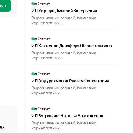
ДЕЙСТВУЕТ
туп
ИП Коршун Дмитрий Валерьевич
Выращивание овощей, бахчевых,
корнеплодных...
ДЕЙСТВУЕТ
ИП Хакимова Дилафруз Шарифжановна
Выращивание овощей, бахчевых,
корнеплодных...
ДЕЙСТВУЕТ
ИП Абдурахманов Рустем Фархатович
Выращивание овощей, бахчевых,
корнеплодных...
ДЕЙСТВУЕТ
ИП Бугранова Наталья Анатольевна
Выращивание овощей, бахчевых,
ля
«От спорта тело стареет иначе». Как живет глава ко
корнеплодных...
создавшей GTA