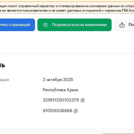
ия носит справочный характер и сгенерирована на основании данных из откр
 не является пользователем и не имеет деловых отношений с сервисом РБК Ко
Подписаться на изменения
По
лять страницей
ль
ации
2 октября 2025
Республика Крым
325911200102379
910516536886