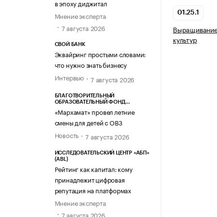
в эпоху диджитал
01.25.1
Мнение эксперта
7 августа 2026
Выращивание 
культур
СВОЙ БАНК
Эквайринг простыми словами:
что нужно знать бизнесу
Интервью
7 августа 2026
БЛАГОТВОРИТЕЛЬНЫЙ
ОБРАЗОВАТЕЛЬНЫЙ ФОНД
«МАРХАМАТ»
«Мархамат» провел летние
смены для детей с ОВЗ
Новость
7 августа 2026
ИССЛЕДОВАТЕЛЬСКИЙ ЦЕНТР «АБП»
(ABL)
Рейтинг как капитал: кому
принадлежит цифровая
репутация на платформах
Мнение эксперта
7 августа 2026