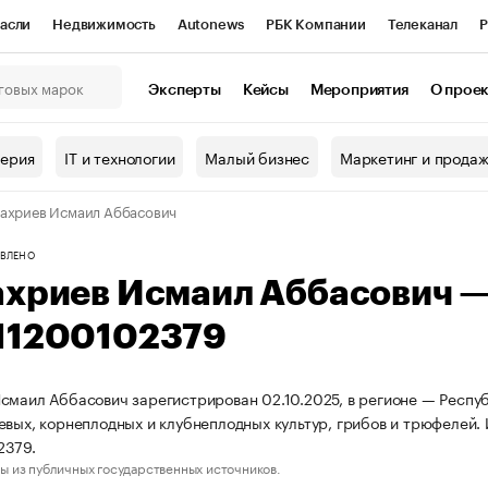
асли
Недвижимость
Autonews
РБК Компании
Телеканал
Р
К Курсы
РБК Life
Тренды
Визионеры
Национальные проекты
Эксперты
Кейсы
Мероприятия
О прое
онный клуб
Исследования
Кредитные рейтинги
Франшизы
Г
терия
IT и технологии
Малый бизнес
Маркетинг и прода
Проверка контрагентов
Политика
Экономика
Бизнес
ахриев Исмаил Аббасович
ы
ВЛЕНО
ахриев Исмаил Аббасович 
11200102379
смаил Аббасович зарегистрирован 02.10.2025, в регионе — Респу
евых, корнеплодных и клубнеплодных культур, грибов и трюфелей
2379.
ы из публичных государственных источников.