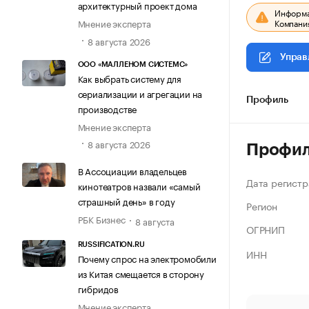
архитектурный проект дома
Информац
Компания
Мнение эксперта
8 августа 2026
Управ
ООО «МАЛЛЕНОМ СИСТЕМС»
Как выбрать систему для
сериализации и агрегации на
Профиль
производстве
Мнение эксперта
8 августа 2026
Профи
В Ассоциации владельцев
Дата регистр
кинотеатров назвали «самый
страшный день» в году
Регион
РБК Бизнес
8 августа
ОГРНИП
RUSSIFICATION.RU
ИНН
Почему спрос на электромобили
из Китая смещается в сторону
гибридов
Мнение эксперта