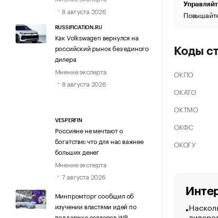
Управляйт
8 августа 2026
Повышайте
RUSSIFICATION.RU
Как Volkswagen вернулся на
российский рынок без единого
Коды с
дилера
Мнение эксперта
ОКПО
8 августа 2026
ОКАТО
ОКТМО
VESPERFIN
ОКФС
Россияне не мечтают о
богатстве: что для нас важнее
ОКОГУ
больших денег
Мнение эксперта
7 августа 2026
Интер
Минпромторг сообщил об
Насколь
изучении властями идей по
лидеро
поддержке селлеров WB