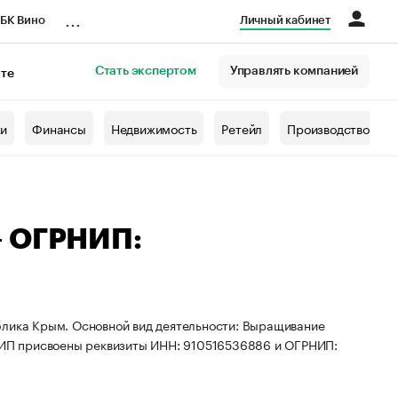
...
БК Вино
Личный кабинет
Стать экспертом
Управлять компанией
кте
азета
жи
Финансы
Недвижимость
Ретейл
Производство
— ОГРНИП:
блика Крым. Основной вид деятельности: Выращивание
. ИП присвоены реквизиты ИНН: 910516536886 и ОГРНИП: