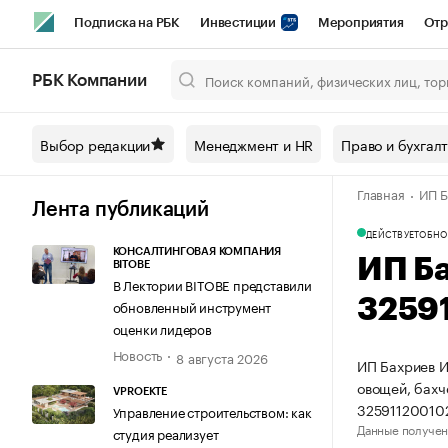
Подписка на РБК
Инвестиции
Мероприятия
Отр
Спорт
Школа управления РБК
РБК Образование
РБ
РБК Компании
Город
Стиль
Крипто
РБК Бизнес-среда
Дискусси
Выбор редакции
Менеджмент и HR
Право и бухгал
Спецпроекты СПб
Конференции СПб
Спецпроекты
Главная
ИП Б
Технологии и медиа
Финансы
Рынок наличной валют
Лента публикаций
ДЕЙСТВУЕТ
ОБНО
КОНСАЛТИНГОВАЯ КОМПАНИЯ
ИП Б
BITOBE
В Лектории BITOBE представили
3259
обновленный инструмент
оценки лидеров
Новость
8 августа 2026
ИП Бахриев И
овощей, бахч
VPROEKTE
32591120010
Управление строительством: как
Данные получен
студия реализует