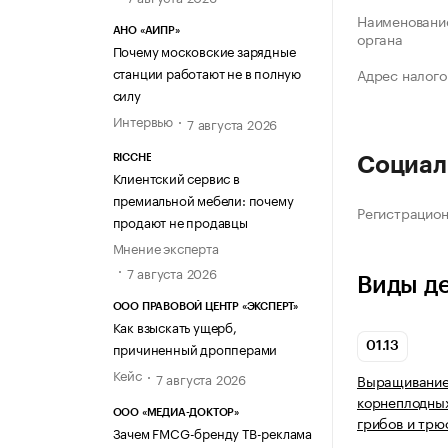
Наименование
АНО «АИПР»
органа
Почему московские зарядные
станции работают не в полную
Адрес налого
силу
Интервью
7 августа 2026
RICCHE
Социал
Клиентский сервис в
премиальной мебели: почему
Регистрацио
продают не продавцы
Мнение эксперта
7 августа 2026
Виды д
ООО ПРАВОВОЙ ЦЕНТР «ЭКСПЕРТ»
Как взыскать ущерб,
причиненный дропперами
01.13
Кейс
7 августа 2026
Выращивание
корнеплодных
ООО «МЕДИА-ДОКТОР»
грибов и трю
Зачем FMCG-бренду ТВ-реклама