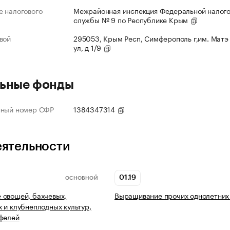
 налогового
Межрайонная инспекция Федеральной налог
службы № 9 по Республике Крым
вой
295053, Крым Респ, Симферополь г,им. Матэ
ул, д 1/9
ьные фонды
нный номер СФР
1384347314
еятельности
01.19
ОСНОВНОЙ
 овощей, бахчевых,
Выращивание прочих однолетних 
 и клубнеплодных культур,
фелей