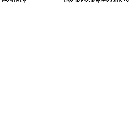
пьютерных игр
Издание прочих программных пр