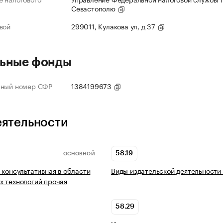
Севастополю
вой
299011, Кулакова ул, д 37
ьные фонды
нный номер СФР
1384199673
еятельности
58.19
ОСНОВНОЙ
 консультативная в области
Виды издательской деятельности
 технологий прочая
58.29