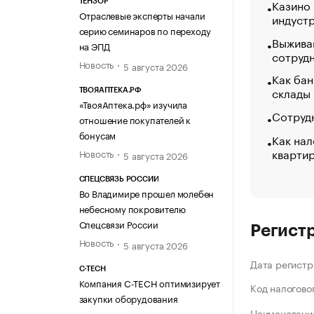
Казино
ТЕНЗОР
Отраслевые эксперты начали
индуст
серию семинаров по переходу
Выжива
на ЭПД
сотруд
Новость
5 августа 2026
Как бан
склады
ТВОЯАПТЕКА.РФ
«ТвояАптека.рф» изучила
Сотрудн
отношение покупателей к
бонусам
Как нал
кварти
Новость
5 августа 2026
СПЕЦСВЯЗЬ РОССИИ
Во Владимире прошел молебен
небесному покровителю
Спецсвязи России
Регист
Новость
5 августа 2026
Дата регистр
C-TECH
Компания C-TECH оптимизирует
Код налогово
закупки оборудования
Наименование