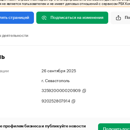
 не является пользователем и не имеет деловых отношений с сервисом РБК Ко
Подписаться на изменения
По
лять страницей
 деятельности
ль
ации
26 сентября 2025
г. Севастополь
325920000020909
920252807914
е профилем бизнеса и публикуйте новости
Получить дос