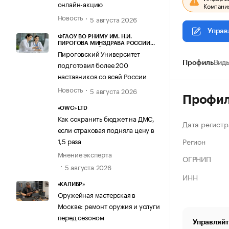
онлайн-акцию
Компания
Новость
5 августа 2026
Управ
ФГАОУ ВО РНИМУ ИМ. Н.И.
ПИРОГОВА МИНЗДРАВА РОССИИ
(ПИРОГОВСКИЙ УНИВЕРСИТЕТ)
Пироговский Университет
подготовил более 200
Профиль
Виды
наставников со всей России
Новость
5 августа 2026
Профи
«OWC» LTD
Как сохранить бюджет на ДМС,
Дата регистр
если страховая подняла цену в
Регион
1,5 раза
Мнение эксперта
ОГРНИП
5 августа 2026
ИНН
«КАЛИБР»
Оружейная мастерская в
Москве: ремонт оружия и услуги
перед сезоном
Управляйт