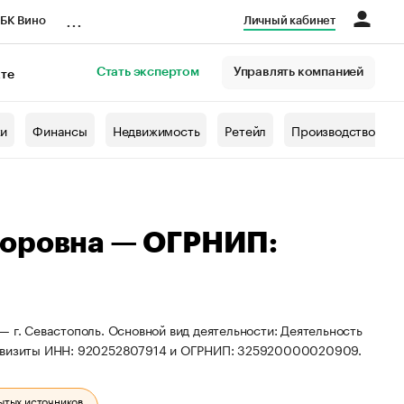
...
БК Вино
Личный кабинет
Стать экспертом
Управлять компанией
кте
азета
жи
Финансы
Недвижимость
Ретейл
Производство
торовна — ОГРНИП:
 г. Севастополь. Основной вид деятельности: Деятельность
реквизиты ИНН: 920252807914 и ОГРНИП: 325920000020909.
ытых источников.