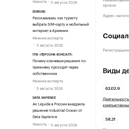
Новость
5 августа 2026
органа
ESIM365
Адрес налого
Рассказываю, как туристу
выбрать SIM-карту и мобильный
интернет в Армении
Социал
Мнение эксперта
5 августа 2026
Регистрацио
ГПК «ПЕРСОНА КОНСАЛТ»
Почему ключевые решения по-
прежнему проходят через
Виды д
собственника
Мнение эксперта
5 августа 2026
62.02.9
Деятельность
DATA SAPIENCE
Air Liquide в России внедрила
компьютерных
решение Industrial Ocean от
Data Sapience
58.21
Новость
5 августа 2026