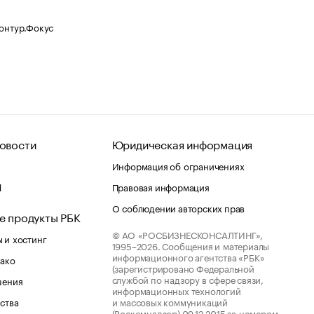
Контур.Фокус
овости
Юридическая информация
Информация об ограничениях
d
Правовая информация
О соблюдении авторских прав
е продукты РБК
© АО «РОСБИЗНЕСКОНСАЛТИНГ»,
 и хостинг
1995–2026.
Сообщения и материалы
информационного агентства «РБК»
лако
(зарегистрировано Федеральной
службой по надзору в сфере связи,
шения
информационных технологий
ства
и массовых коммуникаций
(Роскомнадзор) 09.12.2015 за номером