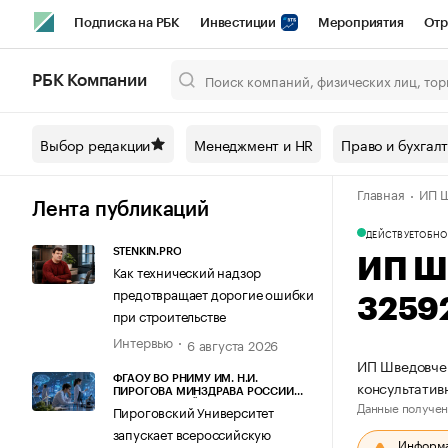
Подписка на РБК
Инвестиции
Мероприятия
Отр
Спорт
Школа управления РБК
РБК Образование
РБ
РБК Компании
Город
Стиль
Крипто
РБК Бизнес-среда
Дискусси
Выбор редакции
Менеджмент и HR
Право и бухгал
Спецпроекты СПб
Конференции СПб
Спецпроекты
Главная
ИП Ш
Технологии и медиа
Финансы
Рынок наличной валют
Лента публикаций
ДЕЙСТВУЕТ
ОБНО
STENKIN.PRO
ИП Ш
Как технический надзор
предотвращает дорогие ошибки
3259
при строительстве
Интервью
6 августа 2026
ИП Шведовчен
ФГАОУ ВО РНИМУ ИМ. Н.И.
консультатив
ПИРОГОВА МИНЗДРАВА РОССИИ
Данные получен
(ПИРОГОВСКИЙ УНИВЕРСИТЕТ)
Пироговский Университет
запускает всероссийскую
Информац