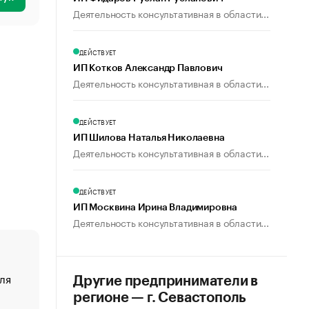
Деятельность консультативная в области...
ДЕЙСТВУЕТ
ИП Котков Александр Павлович
Деятельность консультативная в области...
ДЕЙСТВУЕТ
ИП Шилова Наталья Николаевна
Деятельность консультативная в области...
ДЕЙСТВУЕТ
ИП Москвина Ирина Владимировна
Деятельность консультативная в области...
ля
«От спорта тело стареет иначе». Как живет глава ко
Другие предприниматели в
создавшей GTA
регионе — г. Севастополь