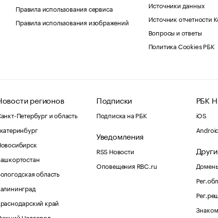
Источники данных
Правила использования сервиса
Источник отчетности 
Правила использования изображений
Вопросы и ответы
Политика Cookies РБК
Новости регионов
Подписки
РБК Н
анкт-Петербург и область
Подписка на РБК
iOS
катеринбург
Androi
Уведомления
Новосибирск
Други
RSS Новости
Башкортостан
Оповещения RBC.ru
Домены
ологодская область
Рег.об
Калининград
Рег.ре
раснодарский край
Знаком
Нижний Новгород