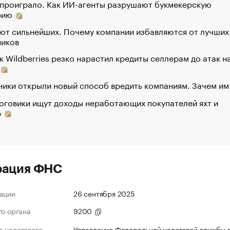
 проиграло. Как ИИ-агенты разрушают букмекерскую
рию
ют сильнейших. Почему компании избавляются от лучших
ников
к Wildberries резко нарастил кредиты селлерам до атак н
ики открыли новый способ вредить компаниям. Зачем им
оговики ищут доходы неработающих покупателей яхт и
р
рация ФНС
ации
26 сентября 2025
го органа
9200
 налогового
Управление Федеральной налоговой службы п