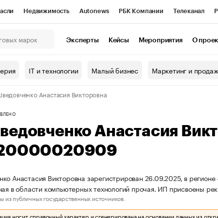
асли
Недвижимость
Autonews
РБК Компании
Телеканал
Р
К Курсы
РБК Life
Тренды
Визионеры
Национальные проекты
Эксперты
Кейсы
Мероприятия
О прое
онный клуб
Исследования
Кредитные рейтинги
Франшизы
Г
терия
IT и технологии
Малый бизнес
Маркетинг и прода
Проверка контрагентов
Политика
Экономика
Бизнес
ведовченко Анастасия Викторовна
ы
ВЛЕНО
ведовченко Анастасия Вик
20000020909
ко Анастасия Викторовна зарегистрирован 26.09.2025, в регионе —
ная в области компьютерных технологий прочая. ИП присвоены 
ы из публичных государственных источников.
ия носит справочный характер и сгенерирована на основании данных из откр