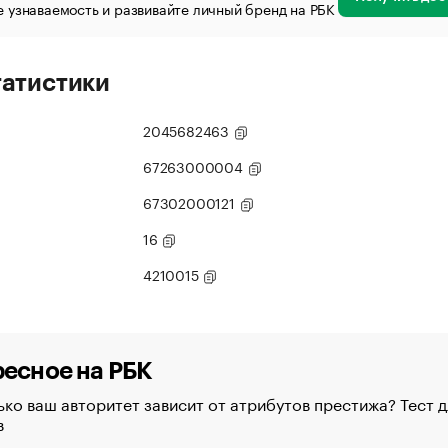
 узнаваемость и развивайте личный бренд на РБК
татистики
2045682463
67263000004
67302000121
16
4210015
есное на РБК
ко ваш авторитет зависит от атрибутов престижа? Тест д
в