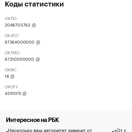
Коды статистики
ОКПО
2048703763
ОКАТО
67264000000
ОКТМО
67310000000
ОКФС
16
ОКОГУ
4210015
Интересное на РБК
Насколько ваш авторитет зависит от
«От спо