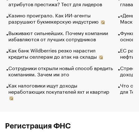
атрибутов престижа? Тест для лидеров
глава к
Казино проиграло. Как ИИ-агенты
«Деньги
разрушают букмекерскую индустрию
Маск в 
Выживают сильнейших. Почему компании
Функции
избавляются от лучших сотрудников
основ э
Как банк Wildberries резко нарастил
ЕС раз
кредиты селлерам до атак на склады
нефти —
Сотрудники открыли новый способ вредить
Стресс 
компаниям. Зачем им это
доходов
Как налоговики ищут доходы
Что обв
неработающих покупателей яхт и квартир
для Tel
Регистрация ФНС