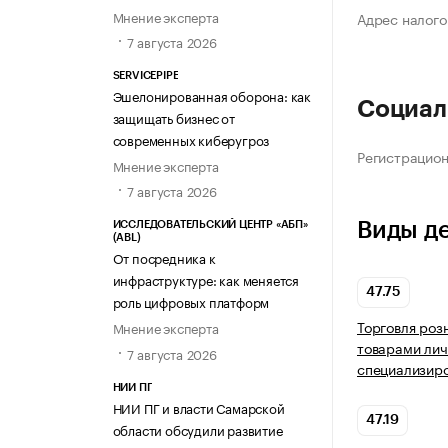
Мнение эксперта
Адрес налого
7 августа 2026
SERVICEPIPE
Эшелонированная оборона: как
Социал
защищать бизнес от
современных киберугроз
Регистрацио
Мнение эксперта
7 августа 2026
Виды д
ИССЛЕДОВАТЕЛЬСКИЙ ЦЕНТР «АБП»
(ABL)
От посредника к
инфраструктуре: как меняется
47.75
роль цифровых платформ
Торговля роз
Мнение эксперта
товарами лич
7 августа 2026
специализир
НИИ ПГ
НИИ ПГ и власти Самарской
47.19
области обсудили развитие