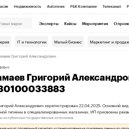
асли
Недвижимость
Autonews
РБК Компании
Телеканал
Р
К Курсы
РБК Life
Тренды
Визионеры
Национальные проекты
Эксперты
Кейсы
Мероприятия
О прое
онный клуб
Исследования
Кредитные рейтинги
Франшизы
Г
терия
IT и технологии
Малый бизнес
Маркетинг и прода
Проверка контрагентов
Политика
Экономика
Бизнес
амаев Григорий Александрович
ы
ВЛЕНО
амаев Григорий Александр
30100033883
игорий Александрович зарегистрирован 22.04.2025. Основной вид 
ной гигиены в специализированных магазинах. ИП присвоены ре
ы из публичных государственных источников.
ия носит справочный характер и сгенерирована на основании данных из откр