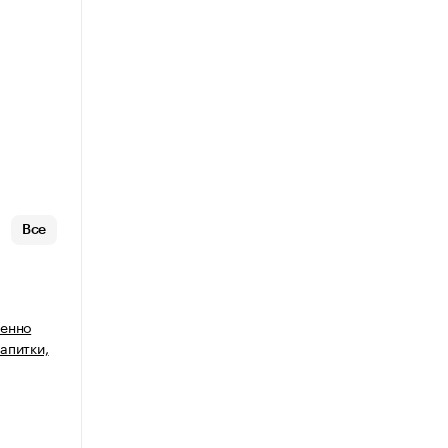
Все
венно
апитки,