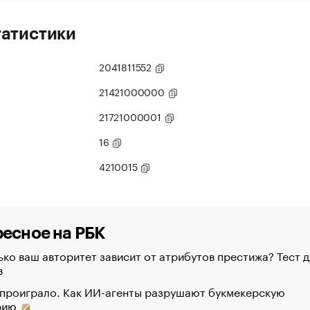
татистики
2041811552
21421000000
21721000001
16
4210015
есное на РБК
ко ваш авторитет зависит от атрибутов престижа? Тест д
в
 проиграло. Как ИИ-агенты разрушают букмекерскую
рию