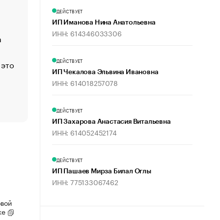
Функции менеджмента: пять ключевых основ эффект
ДЕЙСТВУЕТ
управления
ИП Иманова Нина Анатольевна
ИНН: 614346033306
а
ЕС разрешил конфискацию российской нефти — чем
Москва
ДЕЙСТВУЕТ
 это
Стресс обеспеченных людей: почему рост доходов 
счастья
ИП Чекалова Эльвина Ивановна
ИНН: 614018257078
Что обвинения против Павла Дурова значат для Tele
пользователей
ДЕЙСТВУЕТ
ИП Захарова Анастасия Витальевна
ИНН: 614052452174
ДЕЙСТВУЕТ
ИП Пашаев Мирза Билал Оглы
ИНН: 775133067462
овой
ке