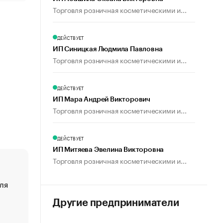
Торговля розничная косметическими и...
ДЕЙСТВУЕТ
ИП Синицкая Людмила Павловна
Торговля розничная косметическими и...
ДЕЙСТВУЕТ
ИП Мара Андрей Викторович
Торговля розничная косметическими и...
ДЕЙСТВУЕТ
ИП Митяева Эвелина Викторовна
Торговля розничная косметическими и...
ля
«От спорта тело стареет иначе». Как живет глава ко
создавшей GTA
Другие предприниматели
«Деньги будут не нужны»: что рассказал Маск в инт
Economist