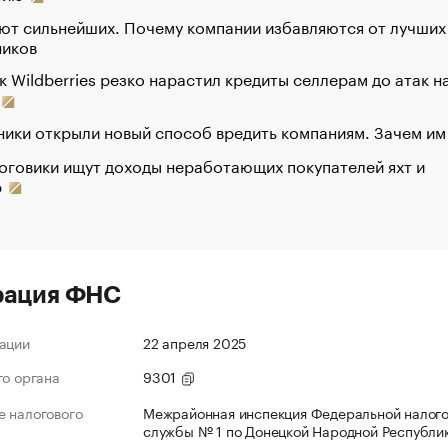
ют сильнейших. Почему компании избавляются от лучших
ников
к Wildberries резко нарастил кредиты селлерам до атак н
ики открыли новый способ вредить компаниям. Зачем им
оговики ищут доходы неработающих покупателей яхт и
р
рация ФНС
ации
22 апреля 2025
го органа
9301
 налогового
Межрайонная инспекция Федеральной налог
службы № 1 по Донецкой Народной Республи