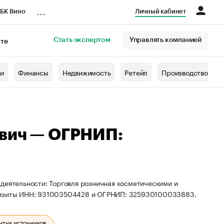
...
БК Вино
Личный кабинет
Стать экспертом
Управлять компанией
кте
азета
жи
Финансы
Недвижимость
Ретейл
Производство
ович — ОГРНИП:
деятельности: Торговля розничная косметическими и
квизиты ИНН: 931003504428 и ОГРНИП: 325930100033883.
ытых источников.