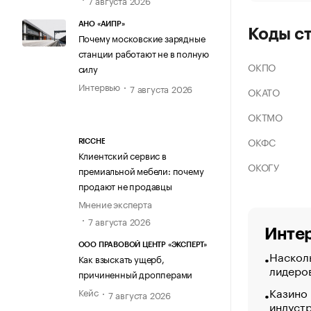
АНО «АИПР»
Коды с
Почему московские зарядные
станции работают не в полную
ОКПО
силу
Интервью
7 августа 2026
ОКАТО
ОКТМО
ОКФС
RICCHE
Клиентский сервис в
ОКОГУ
премиальной мебели: почему
продают не продавцы
Мнение эксперта
7 августа 2026
Интер
ООО ПРАВОВОЙ ЦЕНТР «ЭКСПЕРТ»
Насколь
Как взыскать ущерб,
лидеро
причиненный дропперами
Казино
Кейс
7 августа 2026
индуст