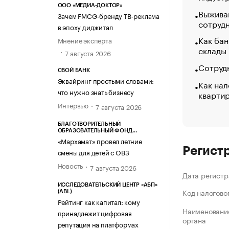
ООО «МЕДИА-ДОКТОР»
Выжива
Зачем FMCG-бренду ТВ-реклама
сотруд
в эпоху диджитал
Как бан
Мнение эксперта
склады
7 августа 2026
Сотрудн
СВОЙ БАНК
Эквайринг простыми словами:
Как нал
что нужно знать бизнесу
кварти
Интервью
7 августа 2026
БЛАГОТВОРИТЕЛЬНЫЙ
ОБРАЗОВАТЕЛЬНЫЙ ФОНД
«МАРХАМАТ»
«Мархамат» провел летние
Регист
смены для детей с ОВЗ
Новость
7 августа 2026
Дата регистр
ИССЛЕДОВАТЕЛЬСКИЙ ЦЕНТР «АБП»
Код налогово
(ABL)
Рейтинг как капитал: кому
Наименование
принадлежит цифровая
органа
репутация на платформах