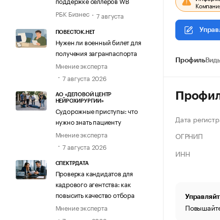
поддержке селлеров WB
Компания
РБК Бизнес
7 августа
Управ
ПОВЕСТОК.НЕТ
Нужен ли военный билет для
получения загранпаспорта
Профиль
Виды
Мнение эксперта
7 августа 2026
Профи
АО «ДЕЛОВОЙ ЦЕНТР
НЕЙРОХИРУРГИИ»
Судорожные приступы: что
Дата регистр
нужно знать пациенту
Мнение эксперта
ОГРНИП
7 августа 2026
ИНН
СПЕКТРДАТА
Проверка кандидатов для
кадрового агентства: как
повысить качество отбора
Управляйт
Повышайте
Мнение эксперта
7 августа 2026