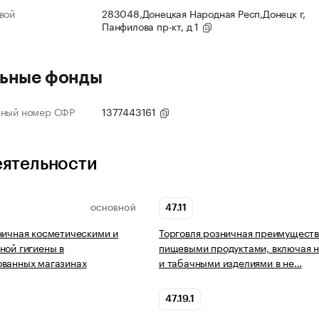
вой
283048,Донецкая Народная Респ,Донецк г,
Панфилова пр-кт, д 1
ьные фонды
нный номер СФР
1377443161
еятельности
47.11
ОСНОВНОЙ
ничная косметическими и
Торговля розничная преимущест
ной гигиены в
пищевыми продуктами, включая н
ованных магазинах
и табачными изделиями в не…
47.19.1