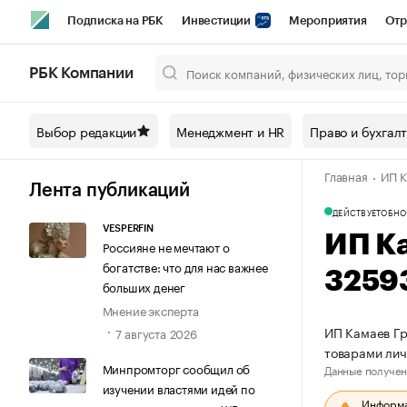
Подписка на РБК
Инвестиции
Мероприятия
Отр
Спорт
Школа управления РБК
РБК Образование
РБ
РБК Компании
Город
Стиль
Крипто
РБК Бизнес-среда
Дискусси
Выбор редакции
Менеджмент и HR
Право и бухгал
Спецпроекты СПб
Конференции СПб
Спецпроекты
Главная
ИП К
Технологии и медиа
Финансы
Рынок наличной валют
Лента публикаций
ДЕЙСТВУЕТ
ОБНО
VESPERFIN
ИП К
Россияне не мечтают о
богатстве: что для нас важнее
3259
больших денег
Мнение эксперта
ИП Камаев Гр
7 августа 2026
товарами лич
Минпромторг сообщил об
Данные получен
изучении властями идей по
Информац