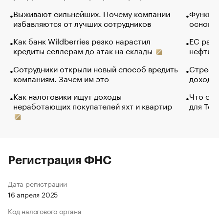
Выживают сильнейших. Почему компании
Функции
избавляются от лучших сотрудников
основ э
Как банк Wildberries резко нарастил
ЕС раз
кредиты селлерам до атак на склады
нефти —
Сотрудники открыли новый способ вредить
Стресс 
компаниям. Зачем им это
доходов
Как налоговики ищут доходы
Что обв
неработающих покупателей яхт и квартир
для Tel
Регистрация ФНС
Дата регистрации
16 апреля 2025
Код налогового органа