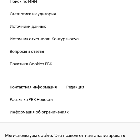
Поиск по ИНН
Статистика и аудитория
Источники данных
Источник отчетности Контур.Фокус
Вопросы и ответы
Политика Cookies РБК
Контактная информация
Редакция
Рассылка РБК Новости
Информация об ограничениях
Правовая информация
О соблюдении авторских прав
Мы используем cookie. Это позволяет нам анализировать
© АО «РОСБИЗНЕСКОНСАЛТИНГ»,
1995–2026.
Сообщения