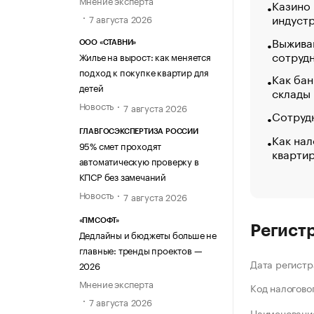
Мнение эксперта
Казино
индуст
7 августа 2026
Выжива
ООО «СТАВНИ»
сотруд
Жилье на вырост: как меняется
подход к покупке квартир для
Как бан
детей
склады
Новость
7 августа 2026
Сотрудн
ГЛАВГОСЭКСПЕРТИЗА РОССИИ
Как нал
95% смет проходят
кварти
автоматическую проверку в
КПСР без замечаний
Новость
7 августа 2026
«ПМСОФТ»
Регист
Дедлайны и бюджеты больше не
главные: тренды проектов —
Дата регистр
2026
Мнение эксперта
Код налогово
7 августа 2026
Наименование