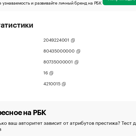
 узнаваемость и развивайте личный бренд на РБК
татистики
2049224001
80435000000
80735000001
16
4210015
есное на РБК
ко ваш авторитет зависит от атрибутов престижа? Тест д
в