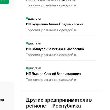
Торговля розничная одеждой в...
ДЕЙСТВУЕТ
ИП Будылина Алёна Владимировна
Торговля розничная одеждой в...
ДЕЙСТВУЕТ
ИП Валиуллина Регина Николаевна
Торговля розничная одеждой в...
ДЕЙСТВУЕТ
ИП Дьяков Сергей Владимирович
Торговля розничная одеждой в...
ля
«От спорта тело стареет иначе». Как живет глава ко
Другие предприниматели в
создавшей GTA
регионе — Республика