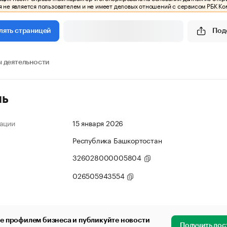
 не является пользователем и не имеет деловых отношений с сервисом РБК Ко
Под
лять страницей
 деятельности
ль
ации
15 января 2026
Республика Башкортостан
326028000005804
026505943554
е профилем бизнеса и публикуйте новости
Получить дос