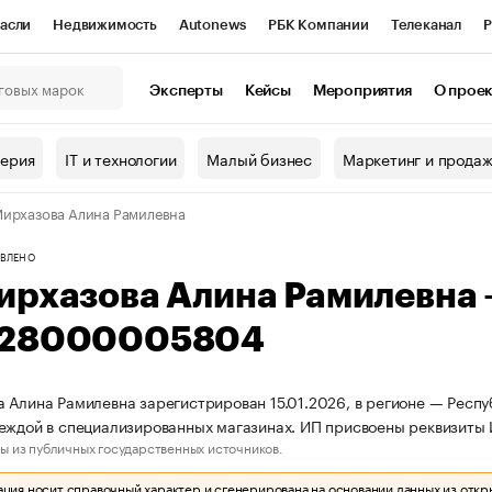
асли
Недвижимость
Autonews
РБК Компании
Телеканал
Р
К Курсы
РБК Life
Тренды
Визионеры
Национальные проекты
Эксперты
Кейсы
Мероприятия
О прое
онный клуб
Исследования
Кредитные рейтинги
Франшизы
Г
терия
IT и технологии
Малый бизнес
Маркетинг и прода
Проверка контрагентов
Политика
Экономика
Бизнес
ирхазова Алина Рамилевна
ы
ВЛЕНО
ирхазова Алина Рамилевна
28000005804
 Алина Рамилевна зарегистрирован 15.01.2026, в регионе — Респу
деждой в специализированных магазинах. ИП присвоены реквизи
ы из публичных государственных источников.
ия носит справочный характер и сгенерирована на основании данных из откр