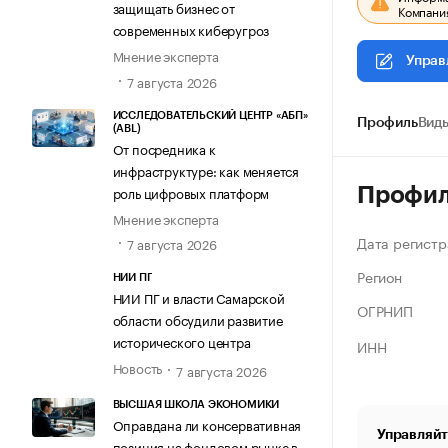
защищать бизнес от
Компания
современных киберугроз
Мнение эксперта
Управ
7 августа 2026
ИССЛЕДОВАТЕЛЬСКИЙ ЦЕНТР «АБП»
Профиль
Виды
(ABL)
От посредника к
инфраструктуре: как меняется
роль цифровых платформ
Профи
Мнение эксперта
Дата регистр
7 августа 2026
Регион
НИИ ПГ
НИИ ПГ и власти Самарской
ОГРНИП
области обсудили развитие
исторического центра
ИНН
Новость
7 августа 2026
ВЫСШАЯ ШКОЛА ЭКОНОМИКИ
Оправдана ли консервативная
Управляйт
позиция на фондовом рынке в