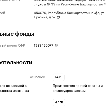
службы № 39 по Республике Башкортостан
вой
450076, Республика Башкортостан, г.Уфа, ул
Красина, д.52
ьные фонды
нный номер СФР
1399465077
еятельности
14.19
ОСНОВНОЙ
ничная одеждой в
Производство прочей одежды и
ованных магазинах
аксессуаров одежды
47.78