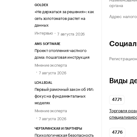
органа
GOLDEX
«Не держаться за решения»: как
Адрес налого
сеть золотоматов растет на
данных
Интервью
7 августа 2026
Социал
AMS SOFTWARE
Проект отопления частного
дома: пошаговая инструкция
Регистрацио
Мнение эксперта
7 августа 2026
Виды д
LCH.LEGAL
Первый рамочный закон об ИИ:
фокус на фундаментальных
47.71
моделях
Торговля роз
Мнение эксперта
специализир
7 августа 2026
ЧЕРТАРИНСКАЯ И ПАРТНЕРЫ
47.76
Психологическая безопасность