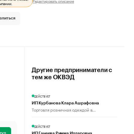
Редактировать описание
мпании.
елиться
Другие предприниматели с
тем же ОКВЭД
ДЕЙСТВУЕТ
ИП Курбанова Клара Ашрафовна
Торговля розничная одеждой в...
ДЕЙСТВУЕТ
туп
ИП Ганеева Римма Илдаровна