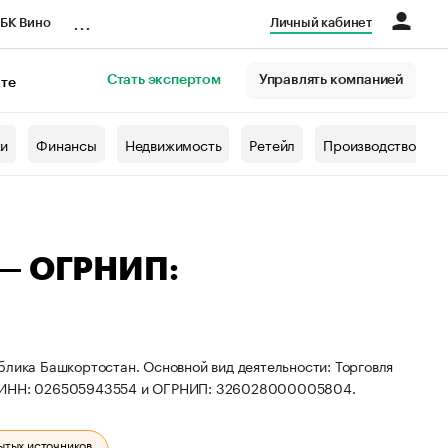
...
БК Вино
Личный кабинет
Стать экспертом
Управлять компанией
кте
азета
жи
Финансы
Недвижимость
Ретейл
Производство
 — ОГРНИП:
блика Башкортостан. Основной вид деятельности: Торговля
ты ИНН: 026505943554 и ОГРНИП: 326028000005804.
ытых источников.