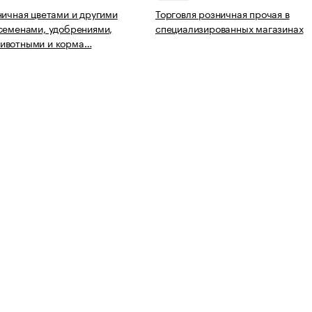
ничная цветами и другими
Торговля розничная прочая в
семенами, удобрениями,
специализированных магазинах
ивотными и корма…