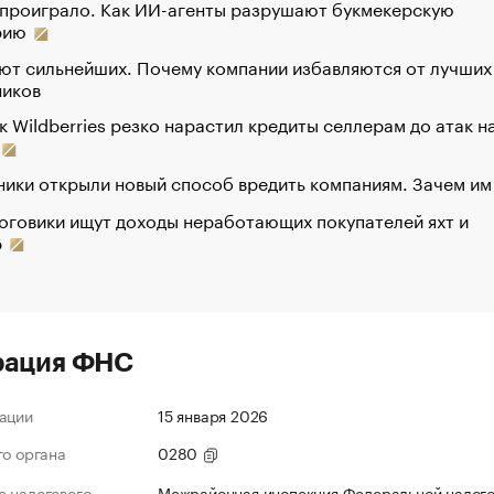
 проиграло. Как ИИ-агенты разрушают букмекерскую
рию
ют сильнейших. Почему компании избавляются от лучших
ников
к Wildberries резко нарастил кредиты селлерам до атак н
ики открыли новый способ вредить компаниям. Зачем им
оговики ищут доходы неработающих покупателей яхт и
р
рация ФНС
ации
15 января 2026
го органа
0280
 налогового
Межрайонная инспекция Федеральной налог