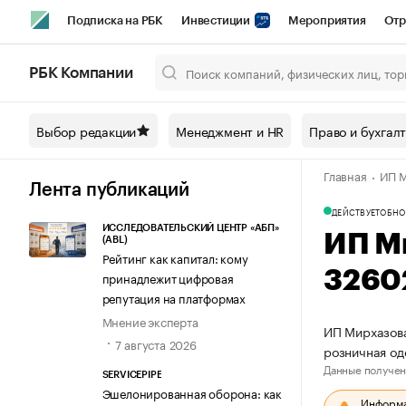
Подписка на РБК
Инвестиции
Мероприятия
Отр
Спорт
Школа управления РБК
РБК Образование
РБ
РБК Компании
Город
Стиль
Крипто
РБК Бизнес-среда
Дискусси
Выбор редакции
Менеджмент и HR
Право и бухгал
Спецпроекты СПб
Конференции СПб
Спецпроекты
Главная
ИП М
Технологии и медиа
Финансы
Рынок наличной валют
Лента публикаций
ДЕЙСТВУЕТ
ОБНО
ИССЛЕДОВАТЕЛЬСКИЙ ЦЕНТР «АБП»
ИП М
(ABL)
Рейтинг как капитал: кому
3260
принадлежит цифровая
репутация на платформах
Мнение эксперта
ИП Мирхазова
7 августа 2026
розничная о
Данные получен
SERVICEPIPE
Эшелонированная оборона: как
Информац