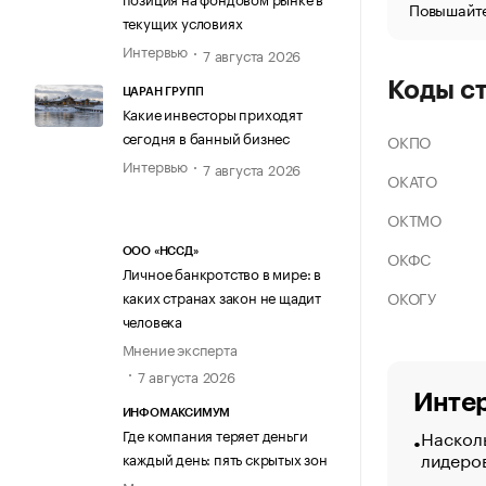
Повышайте
текущих условиях
Интервью
7 августа 2026
Коды с
ЦАРАН ГРУПП
Какие инвесторы приходят
сегодня в банный бизнес
ОКПО
Интервью
7 августа 2026
ОКАТО
ОКТМО
ООО «НССД»
ОКФС
Личное банкротство в мире: в
ОКОГУ
каких странах закон не щадит
человека
Мнение эксперта
7 августа 2026
Интер
ИНФОМАКСИМУМ
Насколь
Где компания теряет деньги
лидеро
каждый день: пять скрытых зон