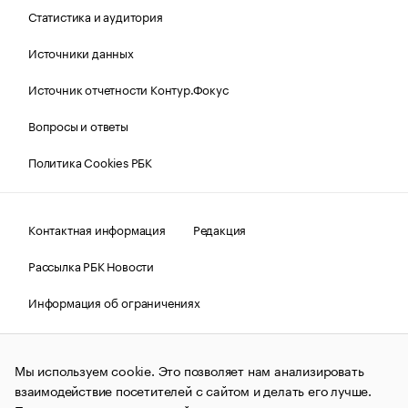
Статистика и аудитория
Источники данных
Источник отчетности Контур.Фокус
Вопросы и ответы
Политика Cookies РБК
Контактная информация
Редакция
Рассылка РБК Новости
Информация об ограничениях
Правовая информация
О соблюдении авторских прав
Мы используем cookie. Это позволяет нам анализировать
© АО «РОСБИЗНЕСКОНСАЛТИНГ»,
1995–2026.
Сообщения
и материалы информационного агентства «РБК»
взаимодействие посетителей с сайтом и делать его лучше.
(зарегистрировано Федеральной службой по надзору в сфере