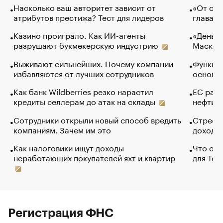
Насколько ваш авторитет зависит от
«От спо
атрибутов престижа? Тест для лидеров
глава к
Казино проиграло. Как ИИ-агенты
«Деньги
разрушают букмекерскую индустрию
Маск в 
Выживают сильнейших. Почему компании
Функции
избавляются от лучших сотрудников
основ э
Как банк Wildberries резко нарастил
ЕС раз
кредиты селлерам до атак на склады
нефти —
Сотрудники открыли новый способ вредить
Стресс 
компаниям. Зачем им это
доходов
Как налоговики ищут доходы
Что обв
неработающих покупателей яхт и квартир
для Tel
Регистрация ФНС