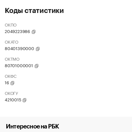
Коды статистики
ОКПО
2049223986
ОКАТО
80401390000
ОКТМО
80701000001
ОКФС
16
ОКОГУ
4210015
Интересное на РБК