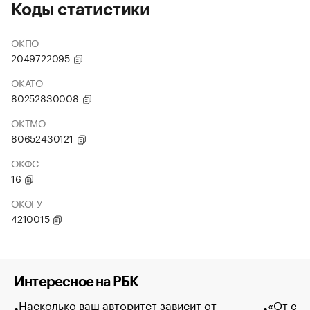
Коды статистики
ОКПО
2049722095
ОКАТО
80252830008
ОКТМО
80652430121
ОКФС
16
ОКОГУ
4210015
Интересное на РБК
Насколько ваш авторитет зависит от
«От спо