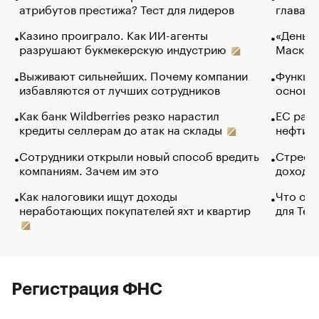
атрибутов престижа? Тест для лидеров
глава к
Казино проиграло. Как ИИ-агенты
«Деньги
разрушают букмекерскую индустрию
Маск в 
Выживают сильнейших. Почему компании
Функции
избавляются от лучших сотрудников
основ э
Как банк Wildberries резко нарастил
ЕС раз
кредиты селлерам до атак на склады
нефти —
Сотрудники открыли новый способ вредить
Стресс 
компаниям. Зачем им это
доходов
Как налоговики ищут доходы
Что обв
неработающих покупателей яхт и квартир
для Tel
Регистрация ФНС