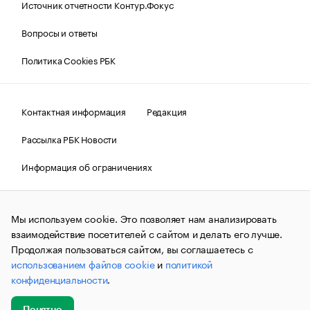
Источник отчетности Контур.Фокус
Вопросы и ответы
Политика Cookies РБК
Контактная информация
Редакция
Рассылка РБК Новости
Информация об ограничениях
Правовая информация
О соблюдении авторских прав
Мы используем cookie. Это позволяет нам анализировать
© АО «РОСБИЗНЕСКОНСАЛТИНГ»,
1995–2026.
Сообщения
и материалы информационного агентства «РБК»
взаимодействие посетителей с сайтом и делать его лучше.
(зарегистрировано Федеральной службой по надзору в сфере
Продолжая пользоваться сайтом, вы соглашаетесь с
связи, информационных технологий и массовых
использованием файлов cookie
и
политикой
коммуникаций (Роскомнадзор) 09.12.2015 за номером ИА
№ФС77-63848) сопровождаются пометкой «РБК». Отдельные
конфиденциальности
.
публикации могут содержать информацию,
не предназначенную для пользователей
до 18 лет.
companycardsfeedback@rbc.ru