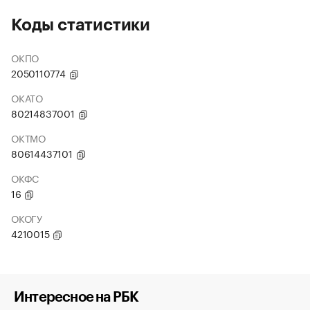
Коды статистики
ОКПО
2050110774
ОКАТО
80214837001
ОКТМО
80614437101
ОКФС
16
ОКОГУ
4210015
Интересное на РБК