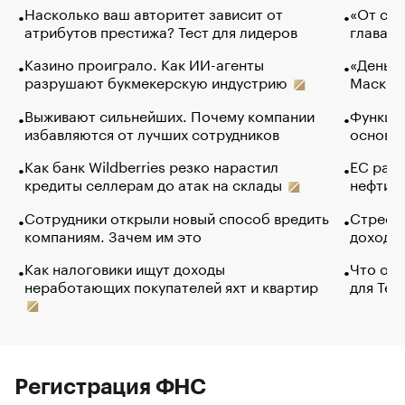
Насколько ваш авторитет зависит от
«От спо
атрибутов престижа? Тест для лидеров
глава к
Казино проиграло. Как ИИ-агенты
«Деньги
разрушают букмекерскую индустрию
Маск в 
Выживают сильнейших. Почему компании
Функции
избавляются от лучших сотрудников
основ э
Как банк Wildberries резко нарастил
ЕС раз
кредиты селлерам до атак на склады
нефти —
Сотрудники открыли новый способ вредить
Стресс 
компаниям. Зачем им это
доходов
Как налоговики ищут доходы
Что обв
неработающих покупателей яхт и квартир
для Tel
Регистрация ФНС