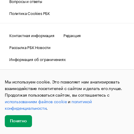
Вопросы и ответы
Политика Cookies РБК
Контактная информация
Редакция
Рассылка РБК Новости
Информация об ограничениях
Правовая информация
О соблюдении авторских прав
Мы используем cookie. Это позволяет нам анализировать
© АО «РОСБИЗНЕСКОНСАЛТИНГ»,
1995–2026.
Сообщения
и материалы информационного агентства «РБК»
взаимодействие посетителей с сайтом и делать его лучше.
(зарегистрировано Федеральной службой по надзору в сфере
Продолжая пользоваться сайтом, вы соглашаетесь с
связи, информационных технологий и массовых
использованием файлов cookie
и
политикой
коммуникаций (Роскомнадзор) 09.12.2015 за номером ИА
№ФС77-63848) сопровождаются пометкой «РБК». Отдельные
конфиденциальности
.
публикации могут содержать информацию,
не предназначенную для пользователей
до 18 лет.
companycardsfeedback@rbc.ru
Понятно
Добавить
Главное
Эксперты
Кейсы
Мероприятия
новость