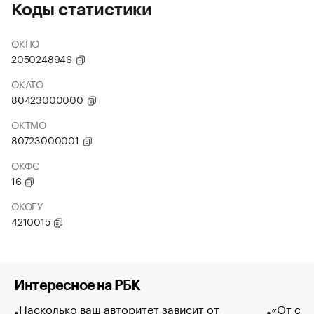
Коды статистики
ОКПО
2050248946
ОКАТО
80423000000
ОКТМО
80723000001
ОКФС
16
ОКОГУ
4210015
Интересное на РБК
Насколько ваш авторитет зависит от
«От спо