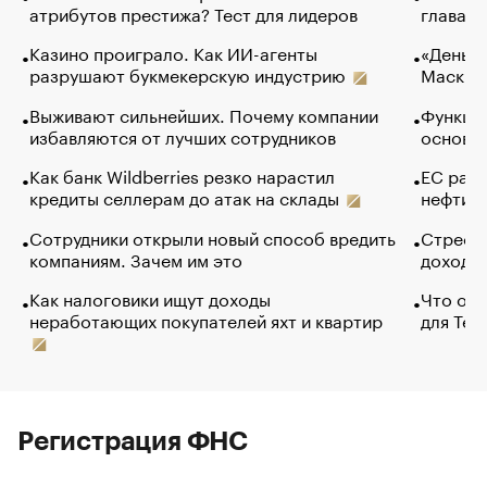
атрибутов престижа? Тест для лидеров
глава к
Казино проиграло. Как ИИ-агенты
«Деньги
разрушают букмекерскую индустрию
Маск в 
Выживают сильнейших. Почему компании
Функции
избавляются от лучших сотрудников
основ э
Как банк Wildberries резко нарастил
ЕС раз
кредиты селлерам до атак на склады
нефти —
Сотрудники открыли новый способ вредить
Стресс 
компаниям. Зачем им это
доходов
Как налоговики ищут доходы
Что обв
неработающих покупателей яхт и квартир
для Tel
Регистрация ФНС