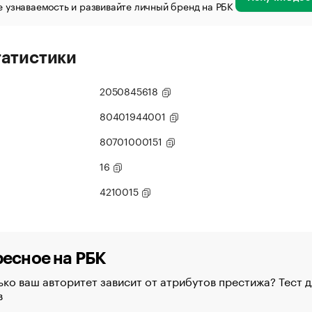
 узнаваемость и развивайте личный бренд на РБК
татистики
2050845618
80401944001
80701000151
16
4210015
есное на РБК
ко ваш авторитет зависит от атрибутов престижа? Тест д
в