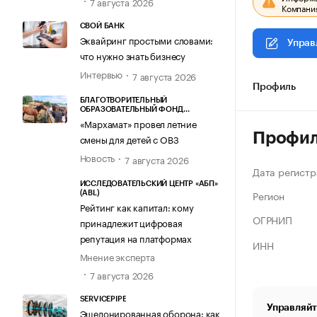
7 августа 2026
Компания
СВОЙ БАНК
Эквайринг простыми словами:
Управ
что нужно знать бизнесу
Интервью
7 августа 2026
Профиль
БЛАГОТВОРИТЕЛЬНЫЙ
ОБРАЗОВАТЕЛЬНЫЙ ФОНД
«МАРХАМАТ»
«Мархамат» провел летние
Профи
смены для детей с ОВЗ
Новость
7 августа 2026
Дата регистр
ИССЛЕДОВАТЕЛЬСКИЙ ЦЕНТР «АБП»
Регион
(ABL)
Рейтинг как капитал: кому
ОГРНИП
принадлежит цифровая
репутация на платформах
ИНН
Мнение эксперта
7 августа 2026
SERVICEPIPE
Управляйт
Эшелонированная оборона: как