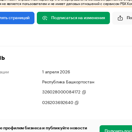
 не является пользователем и не имеет деловых отношений с сервисом РБК Ко
Подписаться на изменения
По
лять страницей
ль
ации
1 апреля 2026
Республика Башкортостан
326028000084172
026203692640
е профилем бизнеса и публикуйте новости
Получить дос