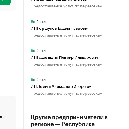
Предоставление услуг по перевозкам
ДЕЙСТВУЕТ
ИП Горшунов Вадим Павлович
Предоставление услуг по перевозкам
ДЕЙСТВУЕТ
ИП Гадельшин Ильмир Ильдарович
Предоставление услуг по перевозкам
ДЕЙСТВУЕТ
ИП Лемиш Александр Игоревич
Предоставление услуг по перевозкам
ля
«От спорта тело стареет иначе». Как живет глава ко
Другие предприниматели в
создавшей GTA
регионе — Республика