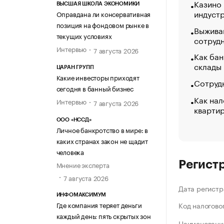
Казино
ВЫСШАЯ ШКОЛА ЭКОНОМИКИ
индуст
Оправдана ли консервативная
позиция на фондовом рынке в
Выжива
текущих условиях
сотруд
Интервью
7 августа 2026
Как бан
склады
ЦАРАН ГРУПП
Какие инвесторы приходят
Сотрудн
сегодня в банный бизнес
Как нал
Интервью
7 августа 2026
кварти
ООО «НССД»
Личное банкротство в мире: в
каких странах закон не щадит
человека
Регист
Мнение эксперта
7 августа 2026
Дата регистр
ИНФОМАКСИМУМ
Где компания теряет деньги
Код налогово
каждый день: пять скрытых зон
Наименование