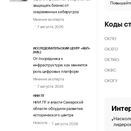
Повышайте
защищать бизнес от
современных киберугроз
Мнение эксперта
Коды с
7 августа 2026
ОКПО
ОКАТО
ИССЛЕДОВАТЕЛЬСКИЙ ЦЕНТР «АБП»
(ABL)
От посредника к
ОКТМО
инфраструктуре: как меняется
ОКФС
роль цифровых платформ
Мнение эксперта
ОКОГУ
7 августа 2026
НИИ ПГ
НИИ ПГ и власти Самарской
Интер
области обсудили развитие
исторического центра
Насколь
Новость
лидеро
7 августа 2026