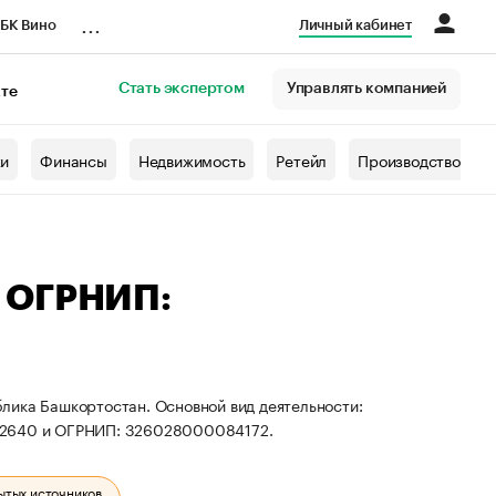
...
БК Вино
Личный кабинет
Стать экспертом
Управлять компанией
кте
азета
жи
Финансы
Недвижимость
Ретейл
Производство
— ОГРНИП:
лика Башкортостан. Основной вид деятельности:
692640 и ОГРНИП: 326028000084172.
ытых источников.