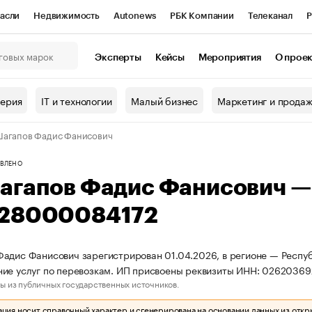
асли
Недвижимость
Autonews
РБК Компании
Телеканал
Р
К Курсы
РБК Life
Тренды
Визионеры
Национальные проекты
Эксперты
Кейсы
Мероприятия
О прое
онный клуб
Исследования
Кредитные рейтинги
Франшизы
Г
терия
IT и технологии
Малый бизнес
Маркетинг и прода
Проверка контрагентов
Политика
Экономика
Бизнес
агапов Фадис Фанисович
ы
ВЛЕНО
агапов Фадис Фанисович 
28000084172
адис Фанисович зарегистрирован 01.04.2026, в регионе — Респуб
ние услуг по перевозкам. ИП присвоены реквизиты ИНН: 026203
ы из публичных государственных источников.
ия носит справочный характер и сгенерирована на основании данных из откр