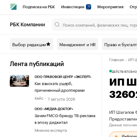
Подписка на РБК
Инвестиции
Мероприятия
Отр
Спорт
Школа управления РБК
РБК Образование
РБ
РБК Компании
Город
Стиль
Крипто
РБК Бизнес-среда
Дискусси
Выбор редакции
Менеджмент и HR
Право и бухгал
Спецпроекты СПб
Конференции СПб
Спецпроекты
Главная
ИП Ш
Технологии и медиа
Финансы
Рынок наличной валют
Лента публикаций
ДЕЙСТВУЕТ
ОБНО
ООО ПРАВОВОЙ ЦЕНТР «ЭКСПЕРТ»
ИП Ш
Как взыскать ущерб,
причиненный дропперами
3260
Кейс
7 августа 2026
ООО «МЕДИА-ДОКТОР»
ИП Шагапов Ф
Зачем FMCG-бренду ТВ-реклама
Предоставле
в эпоху диджитал
Данные получен
Мнение эксперта
Информац