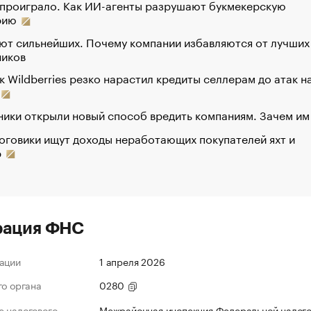
 проиграло. Как ИИ-агенты разрушают букмекерскую
рию
ют сильнейших. Почему компании избавляются от лучших
ников
к Wildberries резко нарастил кредиты селлерам до атак н
ики открыли новый способ вредить компаниям. Зачем им
оговики ищут доходы неработающих покупателей яхт и
р
рация ФНС
ации
1 апреля 2026
го органа
0280
 налогового
Межрайонная инспекция Федеральной налог