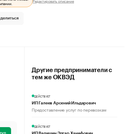
Редактировать описание
мпании.
делиться
Другие предприниматели с
тем же ОКВЭД
ДЕЙСТВУЕТ
ИП Галеев Арсений Ильдарович
Предоставление услуг по перевозкам
ДЕЙСТВУЕТ
туп
ИП Валишин Эдгар Ханифович