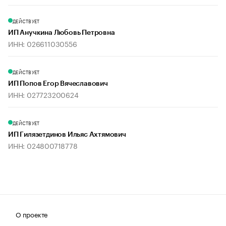
ДЕЙСТВУЕТ
ИП Анучкина Любовь Петровна
ИНН: 026611030556
ДЕЙСТВУЕТ
ИП Попов Егор Вячеславович
ИНН: 027723200624
ДЕЙСТВУЕТ
ИП Гилязетдинов Ильяс Ахтямович
ИНН: 024800718778
О проекте