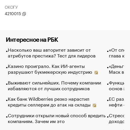
ОКОГУ
4210015
Интересное на РБК
Насколько ваш авторитет зависит от
«От спор
атрибутов престижа? Тест для лидеров
глава ко
Казино проиграло. Как ИИ-агенты
«Деньги б
разрушают букмекерскую индустрию
Маск в и
Выживают сильнейших. Почему компании
Функции 
избавляются от лучших сотрудников
основ эф
Как банк Wildberries резко нарастил
ЕС разре
кредиты селлерам до атак на склады
нефти — 
Сотрудники открыли новый способ вредить
Стресс о
компаниям. Зачем им это
доходов 