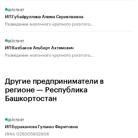
ДЕЙСТВУЕТ
ИП Губайдуллина Алима Серикпаевна
Разведение молочного крупного рогатого...
ДЕЙСТВУЕТ
ИП Казбаков Альберт Ахтямович
Разведение молочного крупного рогатого...
Другие предприниматели в
регионе — Республика
Башкортостан
ДЕЙСТВУЕТ
ИП Бураканова Гульназ Фаритовна
ИНН: 026305602606