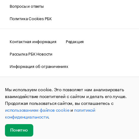
Вопросы и ответы
Политика Cookies РБК
Контактная информация
Редакция
Рассылка РБК Новости
Информация об ограничениях
Правовая информация
О соблюдении авторских прав
Мы используем cookie. Это позволяет нам анализировать
© АО «РОСБИЗНЕСКОНСАЛТИНГ»,
1995–2026.
Сообщения
и материалы информационного агентства «РБК»
взаимодействие посетителей с сайтом и делать его лучше.
(зарегистрировано Федеральной службой по надзору в сфере
Продолжая пользоваться сайтом, вы соглашаетесь с
связи, информационных технологий и массовых
использованием файлов cookie
и
политикой
коммуникаций (Роскомнадзор) 09.12.2015 за номером ИА
№ФС77-63848) сопровождаются пометкой «РБК». Отдельные
конфиденциальности
.
публикации могут содержать информацию,
не предназначенную для пользователей
до 18 лет.
companycardsfeedback@rbc.ru
Понятно
Добавить