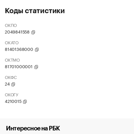
Коды статистики
ОКПО
2049841558
ОКАТО
81401368000
ОКТМО
81701000001
ОКФС
24
ОКОГУ
4210015
Интересное на РБК