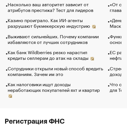
Насколько ваш авторитет зависит от
«От спо
атрибутов престижа? Тест для лидеров
глава к
Казино проиграло. Как ИИ-агенты
«Деньги
разрушают букмекерскую индустрию
Маск в 
Выживают сильнейших. Почему компании
Функции
избавляются от лучших сотрудников
основ э
Как банк Wildberries резко нарастил
ЕС раз
кредиты селлерам до атак на склады
нефти —
Сотрудники открыли новый способ вредить
Стресс 
компаниям. Зачем им это
доходов
Как налоговики ищут доходы
Что обв
неработающих покупателей яхт и квартир
для Tel
Регистрация ФНС