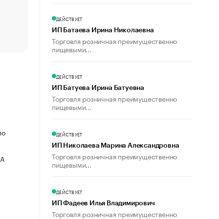
счастья
Что обвинения против Павла Дурова значат для Tele
ДЕЙСТВУЕТ
пользователей
ИП Батаева Ирина Николаевна
Торговля розничная преимущественно
пищевыми...
ДЕЙСТВУЕТ
ИП Батуева Ирина Батуевна
Торговля розничная преимущественно
пищевыми...
по
ДЕЙСТВУЕТ
ИП Николаева Марина Александровна
Торговля розничная преимущественно
ВА
пищевыми...
ДЕЙСТВУЕТ
ИП Фадеев Илья Владимирович
Торговля розничная преимущественно