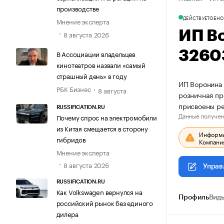
производстве
ДЕЙСТВУЕТ
ОБНО
Мнение эксперта
ИП В
8 августа 2026
3260
В Ассоциации владельцев
кинотеатров назвали «самый
страшный день» в году
ИП Воронина 
РБК Бизнес
8 августа
розничная пр
присвоены р
RUSSIFICATION.RU
Данные получен
Почему спрос на электромобили
из Китая смещается в сторону
Информац
гибридов
Компания
Мнение эксперта
8 августа 2026
Управ
RUSSIFICATION.RU
Как Volkswagen вернулся на
Профиль
Виды
российский рынок без единого
дилера