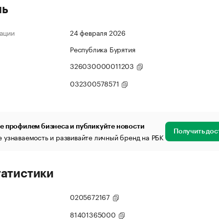
ль
ации
24 февраля 2026
Республика Бурятия
326030000011203
032300578571
е профилем бизнеса и публикуйте новости
Получить дос
 узнаваемость и развивайте личный бренд на РБК
татистики
0205672167
81401365000