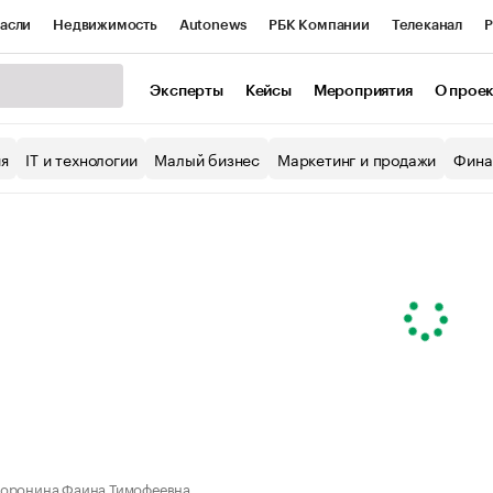
асли
Недвижимость
Autonews
РБК Компании
Телеканал
Р
К Курсы
РБК Life
Тренды
Визионеры
Национальные проекты
Эксперты
Кейсы
Мероприятия
О прое
уб
Исследования
Кредитные рейтинги
Франшизы
Газета
ия
IT и технологии
Малый бизнес
Маркетинг и продажи
Фина
Проверка контрагентов
Политика
Экономика
Бизнес
ы
оронина Фаина Тимофеевна