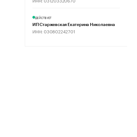
ИНН: 031203320670
ДЕЙСТВУЕТ
ИП Старжевская Екатерина Николаевна
ИНН: 030802242701