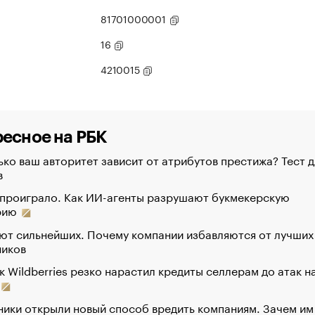
81701000001
16
4210015
есное на РБК
ко ваш авторитет зависит от атрибутов престижа? Тест д
в
 проиграло. Как ИИ-агенты разрушают букмекерскую
рию
ют сильнейших. Почему компании избавляются от лучших
ников
к Wildberries резко нарастил кредиты селлерам до атак н
ики открыли новый способ вредить компаниям. Зачем им