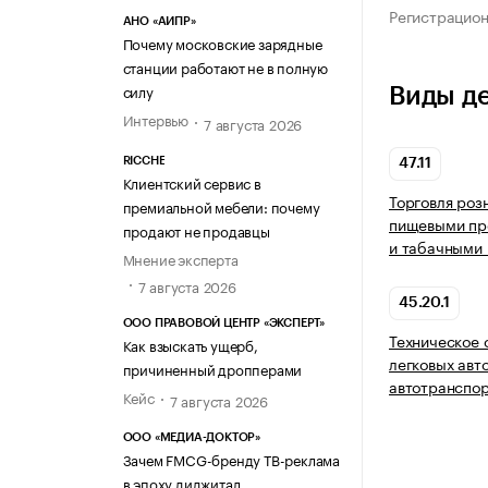
Регистрацио
АНО «АИПР»
Почему московские зарядные
станции работают не в полную
силу
Виды д
Интервью
7 августа 2026
RICCHE
47.11
Клиентский сервис в
Торговля роз
премиальной мебели: почему
пищевыми про
продают не продавцы
и табачными 
Мнение эксперта
7 августа 2026
45.20.1
ООО ПРАВОВОЙ ЦЕНТР «ЭКСПЕРТ»
Техническое 
Как взыскать ущерб,
легковых авт
причиненный дропперами
автотранспор
Кейс
7 августа 2026
ООО «МЕДИА-ДОКТОР»
Зачем FMCG-бренду ТВ-реклама
в эпоху диджитал