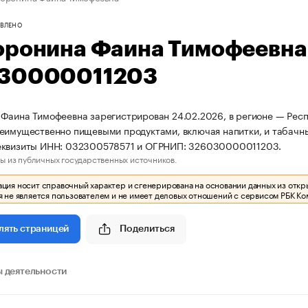
ВЛЕНО
оронина Фаина Тимофеевна
30000011203
Фаина Тимофеевна зарегистрирован 24.02.2026, в регионе — Респу
еимущественно пищевыми продуктами, включая напитки, и табачн
еквизиты ИНН: 032300578571 и ОГРНИП: 326030000011203.
ы из публичных государственных источников.
ия носит справочный характер и сгенерирована на основании данных из откр
 не является пользователем и не имеет деловых отношений с сервисом РБК Ко
Поделиться
лять страницей
 деятельности