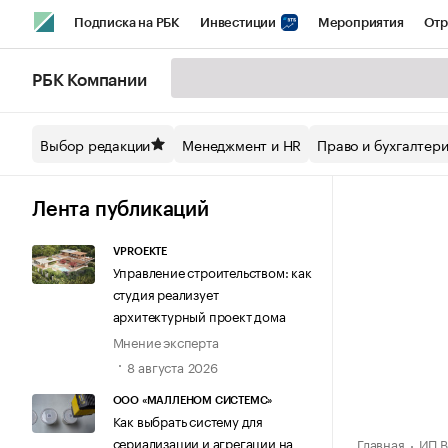
Подписка на РБК
Инвестиции
Мероприятия
Отр
Спорт
Школа управления РБК
РБК Образование
РБ
РБК Компании
Стиль
Крипто
РБК Бизнес-среда
Дискуссионный кл
Выбор редакции
Менеджмент и HR
Право и бухгалтер
Спецпроекты СПб
Конференции СПб
Спецпроекты
Технологии и медиа
Финансы
Рынок наличной валют
Лента публикаций
VPROEKTE
Управление строительством: как
студия реализует
архитектурный проект дома
Мнение эксперта
8 августа 2026
ООО «МАЛЛЕНОМ СИСТЕМС»
Как выбрать систему для
сериализации и агрегации на
Главная
ИП В