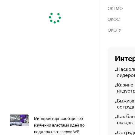
ОКТМО
ОКФС
ОКОГУ
Интер
Насколь
лидеро
Казино
индуст
Выжива
сотруд
Как бан
Минпромторг сообщил об
склады
изучении властями идей по
Сотрудн
поддержке селлеров WB