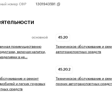
нный номер СФР
1301943591
еятельности
45.20
ОСНОВНОЙ
ничная преимущественно
Техническое обслуживание и рем
дуктами, включая напитки,
автотранспортных средств
изделиями в не…
45.20.2
обслуживание и ремонт
Техническое обслуживание и рем
омобилей и легких грузовых
прочих автотранспортных средст
тных средств