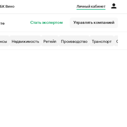
БК Вино
Личный кабинет
Город
Стать экспертом
Управлять компанией
кте
нсы
Недвижимость
Ретейл
Производство
Транспорт
Образ