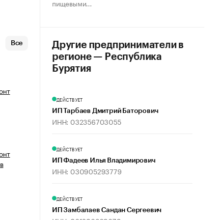
пищевыми...
Все
Другие предприниматели в
регионе — Республика
Бурятия
онт
ДЕЙСТВУЕТ
ИП Тарбаев Дмитрий Баторович
ИНН: 032356703055
ДЕЙСТВУЕТ
онт
ИП Фадеев Илья Владимирович
в
ИНН: 030905293779
ДЕЙСТВУЕТ
ИП Замбалаев Сандан Сергеевич