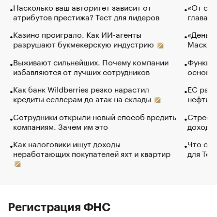
Насколько ваш авторитет зависит от
«От спо
атрибутов престижа? Тест для лидеров
глава к
Казино проиграло. Как ИИ-агенты
«Деньги
разрушают букмекерскую индустрию
Маск в 
Выживают сильнейших. Почему компании
Функции
избавляются от лучших сотрудников
основ э
Как банк Wildberries резко нарастил
ЕС раз
кредиты селлерам до атак на склады
нефти —
Сотрудники открыли новый способ вредить
Стресс 
компаниям. Зачем им это
доходов
Как налоговики ищут доходы
Что обв
неработающих покупателей яхт и квартир
для Tel
Регистрация ФНС