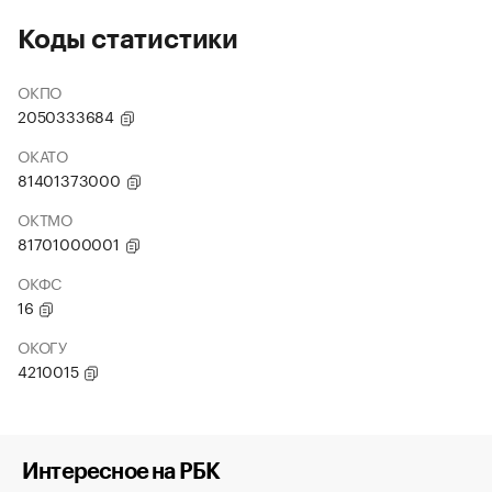
Коды статистики
ОКПО
2050333684
ОКАТО
81401373000
ОКТМО
81701000001
ОКФС
16
ОКОГУ
4210015
Интересное на РБК