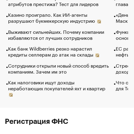
атрибутов престижа? Тест для лидеров
глава к
Казино проиграло. Как ИИ-агенты
«Деньги
разрушают букмекерскую индустрию
Маск в 
Выживают сильнейших. Почему компании
Функции
избавляются от лучших сотрудников
основ э
Как банк Wildberries резко нарастил
ЕС раз
кредиты селлерам до атак на склады
нефти —
Сотрудники открыли новый способ вредить
Стресс 
компаниям. Зачем им это
доходов
Как налоговики ищут доходы
Что обв
неработающих покупателей яхт и квартир
для Tel
Регистрация ФНС