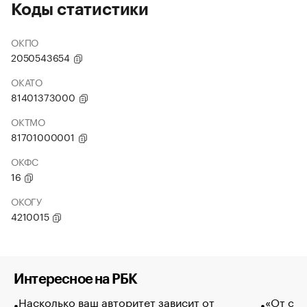
Коды статистики
ОКПО
2050543654
ОКАТО
81401373000
ОКТМО
81701000001
ОКФС
16
ОКОГУ
4210015
Интересное на РБК
Насколько ваш авторитет зависит от
«От спо