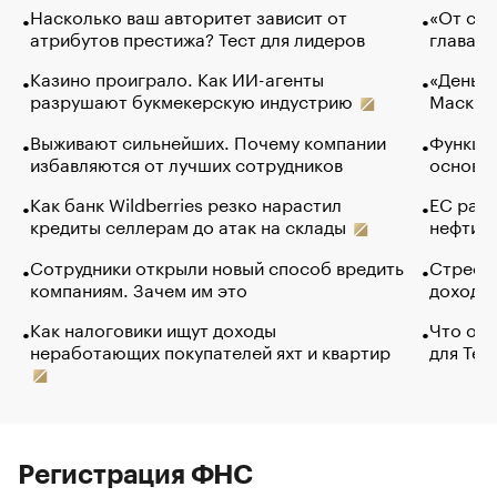
Насколько ваш авторитет зависит от
«От спо
атрибутов престижа? Тест для лидеров
глава к
Казино проиграло. Как ИИ-агенты
«Деньги
разрушают букмекерскую индустрию
Маск в 
Выживают сильнейших. Почему компании
Функции
избавляются от лучших сотрудников
основ э
Как банк Wildberries резко нарастил
ЕС раз
кредиты селлерам до атак на склады
нефти —
Сотрудники открыли новый способ вредить
Стресс 
компаниям. Зачем им это
доходов
Как налоговики ищут доходы
Что обв
неработающих покупателей яхт и квартир
для Tel
Регистрация ФНС