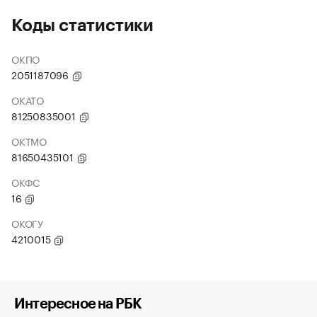
Коды статистики
ОКПО
2051187096
ОКАТО
81250835001
ОКТМО
81650435101
ОКФС
16
ОКОГУ
4210015
Интересное на РБК