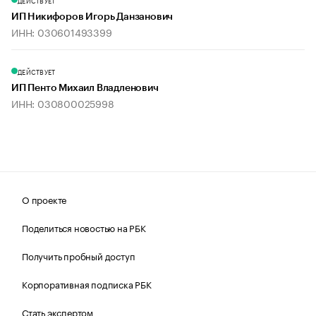
ДЕЙСТВУЕТ
ИП Никифоров Игорь Данзанович
ИНН: 030601493399
ДЕЙСТВУЕТ
ИП Пенто Михаил Владленович
ИНН: 030800025998
О проекте
Поделиться новостью на РБК
Получить пробный доступ
Корпоративная подписка РБК
Стать экспертом