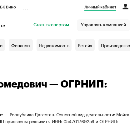
...
БК Вино
Личный кабинет
Стать экспертом
Управлять компанией
кте
азета
жи
Финансы
Недвижимость
Ретейл
Производство
омедович — ОГРНИП:
е — Республика Дагестан. Основной вид деятельности: Мойка
. ИП присвоены реквизиты ИНН: 054701769259 и ОГРНИП: