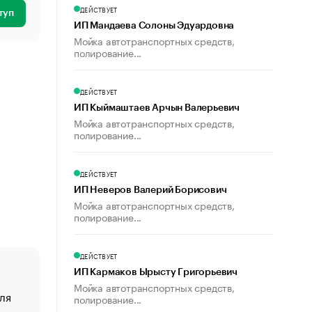
ДЕЙСТВУЕТ
туп
ИП Мандаева Солоны Эдуардовна
Мойка автотранспортных средств,
полирование...
ДЕЙСТВУЕТ
ИП Кыймаштаев Арчын Валерьевич
Мойка автотранспортных средств,
полирование...
ДЕЙСТВУЕТ
ИП Неверов Валерий Борисович
Мойка автотранспортных средств,
полирование...
ДЕЙСТВУЕТ
ИП Кармаков Ырысту Григорьевич
Мойка автотранспортных средств,
ля
«От спорта тело стареет иначе». Как живет глава ко
полирование...
создавшей GTA