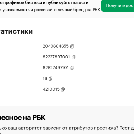
е профилем бизнеса и публикуйте новости
Получить дос
 узнаваемость и развивайте личный бренд на РБК
татистики
2049864655
82227897001
82627497101
16
4210015
есное на РБК
ко ваш авторитет зависит от атрибутов престижа? Тест д
в