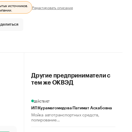
ытых источников.
Редактировать описание
мпании.
делиться
Другие предприниматели с
тем же ОКВЭД
ДЕЙСТВУЕТ
ИП Курамагомедова Патимат Асхабовна
Мойка автотранспортных средств,
полирование...