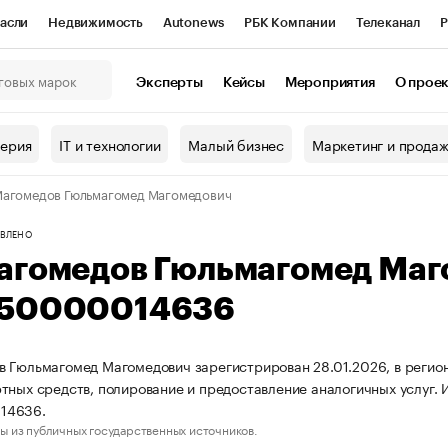
асли
Недвижимость
Autonews
РБК Компании
Телеканал
Р
К Курсы
РБК Life
Тренды
Визионеры
Национальные проекты
Эксперты
Кейсы
Мероприятия
О прое
онный клуб
Исследования
Кредитные рейтинги
Франшизы
Г
терия
IT и технологии
Малый бизнес
Маркетинг и прода
Проверка контрагентов
Политика
Экономика
Бизнес
агомедов Гюльмагомед Магомедович
ы
ВЛЕНО
агомедов Гюльмагомед Маг
50000014636
 Гюльмагомед Магомедович зарегистрирован 28.01.2026, в регион
тных средств, полирование и предоставление аналогичных услуг
14636.
ы из публичных государственных источников.