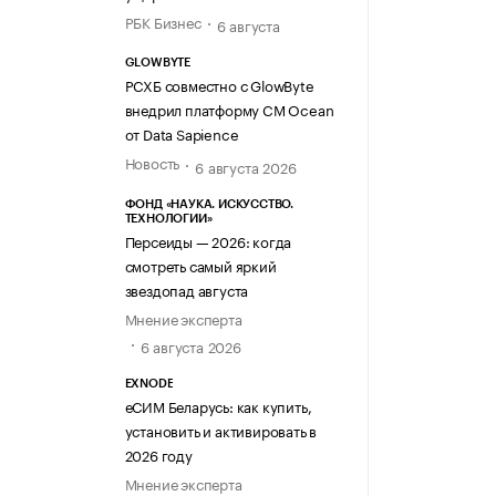
РБК Бизнес
6 августа
GLOWBYTE
РСХБ совместно с GlowByte
внедрил платформу CM Ocean
от Data Sapience
Новость
6 августа 2026
ФОНД «НАУКА. ИСКУССТВО.
ТЕХНОЛОГИИ»
Персеиды — 2026: когда
смотреть самый яркий
звездопад августа
Мнение эксперта
6 августа 2026
EXNODE
еСИМ Беларусь: как купить,
установить и активировать в
2026 году
Мнение эксперта