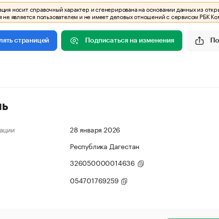
ия носит справочный характер и сгенерирована на основании данных из откр
 не является пользователем и не имеет деловых отношений с сервисом РБК Ко
Подписаться на изменения
По
лять страницей
ль
ации
28 января 2026
Республика Дагестан
326050000014636
054701769259