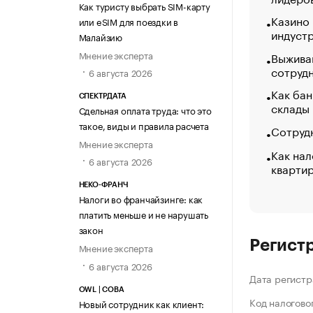
Как туристу выбрать SIM-карту
Казино
или eSIM для поездки в
индуст
Малайзию
Мнение эксперта
Выжива
сотруд
6 августа 2026
Как бан
СПЕКТРДАТА
склады
Сдельная оплата труда: что это
такое, виды и правила расчета
Сотрудн
Мнение эксперта
Как нал
6 августа 2026
кварти
НЕКО-ФРАНЧ
Налоги во франчайзинге: как
платить меньше и не нарушать
закон
Регист
Мнение эксперта
6 августа 2026
Дата регистр
OWL | СОВА
Код налогово
Новый сотрудник как клиент: