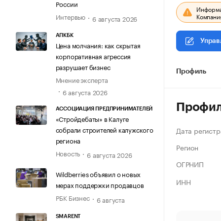
России
Информац
Компания
Интервью
6 августа 2026
АПКБК
Управ
Цена молчания: как скрытая
корпоративная агрессия
разрушает бизнес
Профиль
Мнение эксперта
6 августа 2026
Профи
АССОЦИАЦИЯ ПРЕДПРИНИМАТЕЛЕЙ
«Стройдебаты» в Калуге
собрали строителей калужского
Дата регистр
региона
Регион
Новость
6 августа 2026
ОГРНИП
Wildberries объявил о новых
ИНН
мерах поддержки продавцов
РБК Бизнес
6 августа
SMARENT