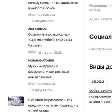
почему компании вкладываются
Наименование
в welcome-боксы
органа
Мнение эксперта
Адрес налого
6 августа 2026
АВИ КЭПИТАЛ
Сохранить агроэкспортеру
Социал
194,5 млн рублей: кейс «АВИ
Кэпитал»
Регистрацио
Кейс
6 августа 2026
НОВАЯ АНАТОМИЯ
Мужчины пришли к
Виды д
косметологу: как выглядит
новый пациент
45.20.3
Мнение эксперта
6 августа 2026
Мойка автотр
полирование 
В Wildberries рассказали, как
аналогичных 
предпринимателям подтвердить
ущерб от атак