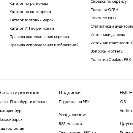
Справка по сервису
Каталог по регионам
Поиск по ОГРН
Каталог по категориям
Поиск по ИНН
Каталог торговых марок
Статистика и аудитори
Каталог ИП по регионам
Источники данных
Правила использования сервиса
Источник отчетности 
Правила использования изображений
Вопросы и ответы
Политика Cookies РБК
Новости регионов
Подписки
РБК Н
анкт-Петербург и область
Подписка на РБК
iOS
катеринбург
Androi
Уведомления
Новосибирск
Други
RSS Новости
Башкортостан
Оповещения RBC.ru
Домены