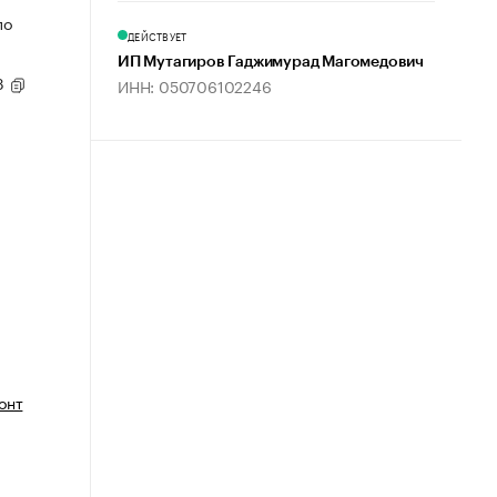
по
ДЕЙСТВУЕТ
ИП Мутагиров Гаджимурад Магомедович
93
ИНН: 050706102246
онт