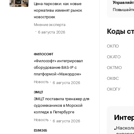
Цена парковки: как новые
Управляйт
Повышайте
нормативы изменят рынок
новостроек
Мнение эксперта
Коды с
6 августа 2026
ОКПО
ФИЛОСОФТ
ОКАТО
«Философт» интегрировал
ОКТМО
оборудование BAS-IP с
платформой «Мажордом»
ОКФС
Новость
6 августа 2026
ОКОГУ
ЭМЦТ
ЭМЦТ поставила тренажер для
судомехаников в Морской
колледж в Петербурге
Интер
Новость
6 августа 2026
Насколь
ESIM365
лидеро