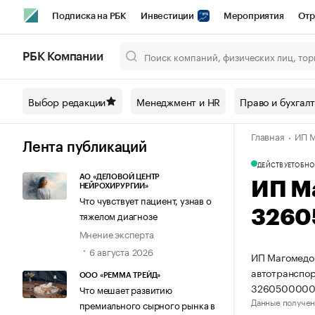
Подписка на РБК
Инвестиции
Мероприятия
Отр
Спорт
Школа управления РБК
РБК Образование
РБ
РБК Компании
Город
Стиль
Крипто
РБК Бизнес-среда
Дискусси
Выбор редакции
Менеджмент и HR
Право и бухгал
Спецпроекты СПб
Конференции СПб
Спецпроекты
Главная
ИП М
Технологии и медиа
Финансы
Рынок наличной валют
Лента публикаций
ДЕЙСТВУЕТ
ОБНО
АО «ДЕЛОВОЙ ЦЕНТР
ИП М
НЕЙРОХИРУРГИИ»
Что чувствует пациент, узнав о
3260
тяжелом диагнозе
Мнение эксперта
6 августа 2026
ИП Магомедов
автотранспор
ООО «РЕММА ТРЕЙД»
3260500000
Что мешает развитию
Данные получен
премиального сырного рынка в