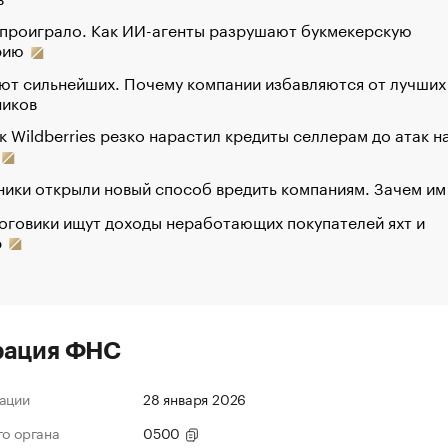
 проиграло. Как ИИ-агенты разрушают букмекерскую
рию
ют сильнейших. Почему компании избавляются от лучших
ников
к Wildberries резко нарастил кредиты селлерам до атак н
ики открыли новый способ вредить компаниям. Зачем им
оговики ищут доходы неработающих покупателей яхт и
р
рация ФНС
ации
28 января 2026
го органа
0500