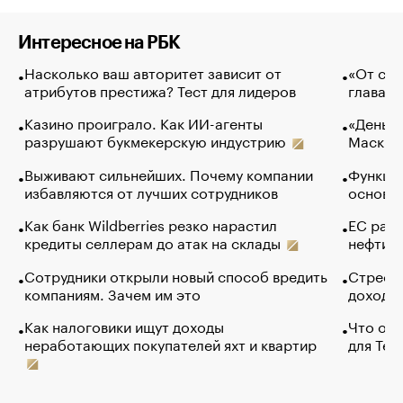
Интересное на РБК
Насколько ваш авторитет зависит от
«От спо
атрибутов престижа? Тест для лидеров
глава к
Казино проиграло. Как ИИ-агенты
«Деньги
разрушают букмекерскую индустрию
Маск в 
Выживают сильнейших. Почему компании
Функции
избавляются от лучших сотрудников
основ э
Как банк Wildberries резко нарастил
ЕС раз
кредиты селлерам до атак на склады
нефти —
Сотрудники открыли новый способ вредить
Стресс 
компаниям. Зачем им это
доходов
Как налоговики ищут доходы
Что обв
неработающих покупателей яхт и квартир
для Tel