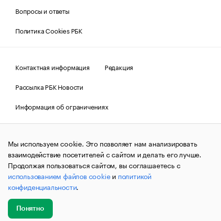
Вопросы и ответы
Политика Cookies РБК
Контактная информация
Редакция
Рассылка РБК Новости
Информация об ограничениях
Правовая информация
О соблюдении авторских прав
Мы используем cookie. Это позволяет нам анализировать
© АО «РОСБИЗНЕСКОНСАЛТИНГ»,
1995–2026.
Сообщения
и материалы информационного агентства «РБК»
взаимодействие посетителей с сайтом и делать его лучше.
(зарегистрировано Федеральной службой по надзору в сфере
Продолжая пользоваться сайтом, вы соглашаетесь с
связи, информационных технологий и массовых
использованием файлов cookie
и
политикой
коммуникаций (Роскомнадзор) 09.12.2015 за номером ИА
№ФС77-63848) сопровождаются пометкой «РБК». Отдельные
конфиденциальности
.
публикации могут содержать информацию,
не предназначенную для пользователей
до 18 лет.
companycardsfeedback@rbc.ru
Понятно