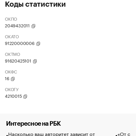
Коды статистики
ОКПО
2049432011
ОКАТО
91220000006
ОКТМО
91620425101
ОКФС
16
ОКОГУ
4210015
Интересное на РБК
Насколько ваш авторитет зависит от
«От спо