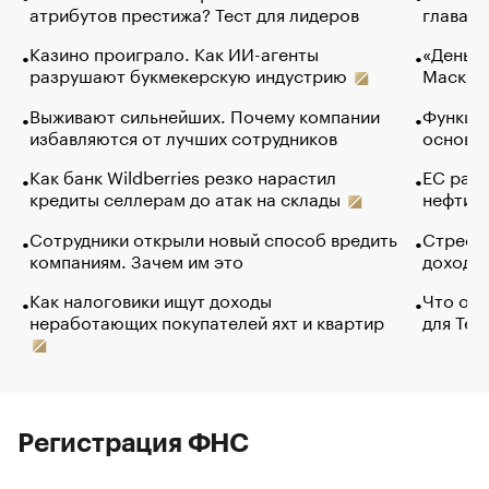
атрибутов престижа? Тест для лидеров
глава к
Казино проиграло. Как ИИ-агенты
«Деньги
разрушают букмекерскую индустрию
Маск в 
Выживают сильнейших. Почему компании
Функции
избавляются от лучших сотрудников
основ э
Как банк Wildberries резко нарастил
ЕС раз
кредиты селлерам до атак на склады
нефти —
Сотрудники открыли новый способ вредить
Стресс 
компаниям. Зачем им это
доходов
Как налоговики ищут доходы
Что обв
неработающих покупателей яхт и квартир
для Tel
Регистрация ФНС