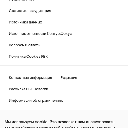
Статистика и аудитория
Источники данных
Источник отчетности Контур.Фокус
Вопросы и ответы
Политика Cookies РБК
Контактная информация
Редакция
Рассылка РБК Новости
Информация об ограничениях
Правовая информация
О соблюдении авторских прав
Мы используем cookie. Это позволяет нам анализировать
© АО «РОСБИЗНЕСКОНСАЛТИНГ»,
1995–2026.
Сообщения
и материалы информационного агентства «РБК»
взаимодействие посетителей с сайтом и делать его лучше.