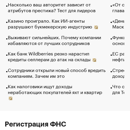
Насколько ваш авторитет зависит от
«От спо
атрибутов престижа? Тест для лидеров
глава к
Казино проиграло. Как ИИ-агенты
«Деньги
разрушают букмекерскую индустрию
Маск в 
Выживают сильнейших. Почему компании
Функции
избавляются от лучших сотрудников
основ э
Как банк Wildberries резко нарастил
ЕС раз
кредиты селлерам до атак на склады
нефти —
Сотрудники открыли новый способ вредить
Стресс 
компаниям. Зачем им это
доходов
Как налоговики ищут доходы
Что обв
неработающих покупателей яхт и квартир
для Tel
Регистрация ФНС