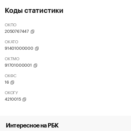
Коды статистики
ОКПО
2050767447
ОКАТО
91401000000
ОКТМО
91701000001
ОКФС
16
ОКОГУ
4210015
Интересное на РБК