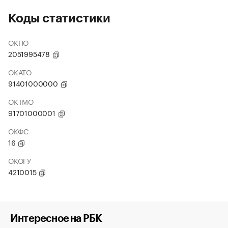
Коды статистики
ОКПО
2051995478
ОКАТО
91401000000
ОКТМО
91701000001
ОКФС
16
ОКОГУ
4210015
Интересное на РБК