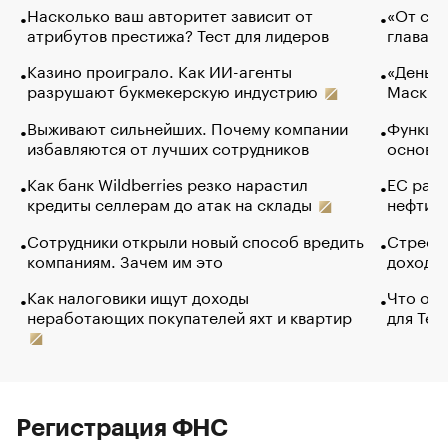
Насколько ваш авторитет зависит от
«От спо
атрибутов престижа? Тест для лидеров
глава к
Казино проиграло. Как ИИ-агенты
«Деньги
разрушают букмекерскую индустрию
Маск в 
Выживают сильнейших. Почему компании
Функции
избавляются от лучших сотрудников
основ э
Как банк Wildberries резко нарастил
ЕС раз
кредиты селлерам до атак на склады
нефти —
Сотрудники открыли новый способ вредить
Стресс 
компаниям. Зачем им это
доходов
Как налоговики ищут доходы
Что обв
неработающих покупателей яхт и квартир
для Tel
Регистрация ФНС