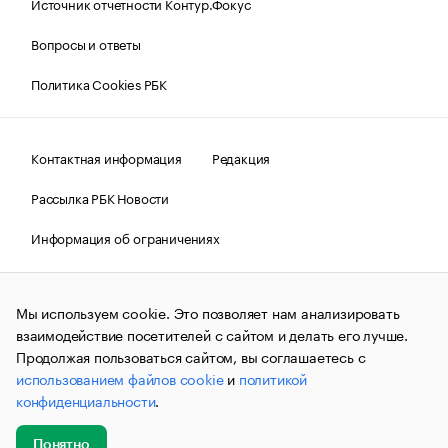
Источник отчетности Контур.Фокус
Вопросы и ответы
Политика Cookies РБК
Контактная информация
Редакция
Рассылка РБК Новости
Информация об ограничениях
Правовая информация
О соблюдении авторских прав
Мы используем cookie. Это позволяет нам анализировать
© АО «РОСБИЗНЕСКОНСАЛТИНГ»,
1995–2026.
Сообщения
и материалы информационного агентства «РБК»
взаимодействие посетителей с сайтом и делать его лучше.
(зарегистрировано Федеральной службой по надзору в сфере
Продолжая пользоваться сайтом, вы соглашаетесь с
связи, информационных технологий и массовых
использованием файлов cookie
и
политикой
коммуникаций (Роскомнадзор) 09.12.2015 за номером ИА
№ФС77-63848) сопровождаются пометкой «РБК». Отдельные
конфиденциальности
.
публикации могут содержать информацию,
не предназначенную для пользователей
до 18 лет.
companycardsfeedback@rbc.ru
Понятно