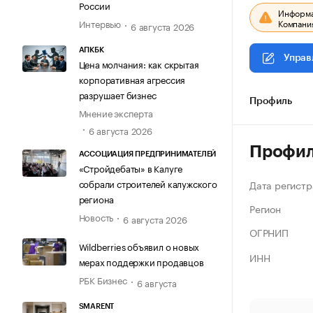
России
Информац
Компания
Интервью
6 августа 2026
АПКБК
Управ
Цена молчания: как скрытая
корпоративная агрессия
разрушает бизнес
Профиль
Мнение эксперта
6 августа 2026
Профи
АССОЦИАЦИЯ ПРЕДПРИНИМАТЕЛЕЙ
«Стройдебаты» в Калуге
собрали строителей калужского
Дата регистр
региона
Регион
Новость
6 августа 2026
ОГРНИП
Wildberries объявил о новых
ИНН
мерах поддержки продавцов
РБК Бизнес
6 августа
SMARENT