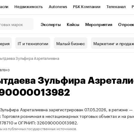
асли
Недвижимость
Autonews
РБК Компании
Телеканал
Р
К Курсы
РБК Life
Тренды
Визионеры
Национальные проекты
Эксперты
Кейсы
Мероприятия
О прое
онный клуб
Исследования
Кредитные рейтинги
Франшизы
Г
терия
IT и технологии
Малый бизнес
Маркетинг и прода
Проверка контрагентов
Политика
Экономика
Бизнес
ытдаева Зульфира Азреталиевна
ы
ВЛЕНО
ытдаева Зульфира Азретал
90000013982
Зульфира Азреталиевна зарегистрирован 07.05.2026, в регионе —
: Торговля розничная в нестационарных торговых объектах и на ры
178710 и ОГРНИП: 326090000013982.
ы из публичных государственных источников.