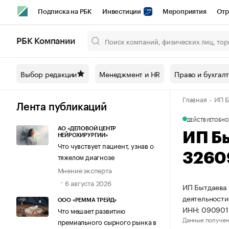
Подписка на РБК
Инвестиции
Мероприятия
Отр
Спорт
Школа управления РБК
РБК Образование
РБ
РБК Компании
Город
Стиль
Крипто
РБК Бизнес-среда
Дискусси
Выбор редакции
Менеджмент и HR
Право и бухгал
Спецпроекты СПб
Конференции СПб
Спецпроекты
Главная
ИП Б
Технологии и медиа
Финансы
Рынок наличной валют
Лента публикаций
ДЕЙСТВУЕТ
ОБНО
АО «ДЕЛОВОЙ ЦЕНТР
ИП Б
НЕЙРОХИРУРГИИ»
Что чувствует пациент, узнав о
3260
тяжелом диагнозе
Мнение эксперта
6 августа 2026
ИП Бытдаева 
деятельности
ООО «РЕММА ТРЕЙД»
ИНН: 090901
Что мешает развитию
Данные получен
премиального сырного рынка в