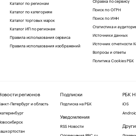
Справка по сервису
Каталог по регионам
Поиск по ОГРН
Каталог по категориям
Поиск по ИНН
Каталог торговых марок
Статистика и аудитори
Каталог ИП по регионам
Источники данных
Правила использования сервиса
Источник отчетности 
Правила использования изображений
Вопросы и ответы
Политика Cookies РБК
Новости регионов
Подписки
РБК Н
анкт-Петербург и область
Подписка на РБК
iOS
катеринбург
Androi
Уведомления
Новосибирск
Други
RSS Новости
Башкортостан
Оповещения RBC.ru
Домены