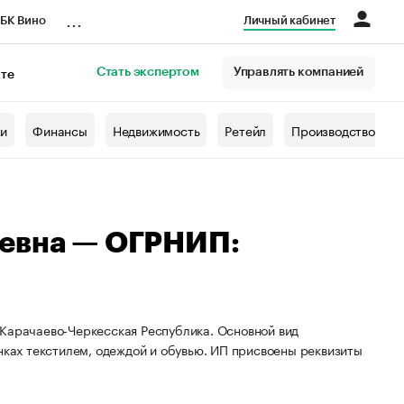
...
БК Вино
Личный кабинет
Стать экспертом
Управлять компанией
кте
азета
жи
Финансы
Недвижимость
Ретейл
Производство
иевна — ОГРНИП:
 Карачаево-Черкесская Республика. Основной вид
нках текстилем, одеждой и обувью. ИП присвоены реквизиты