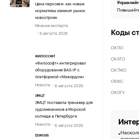
Цена парковки: как новые
Управляйт
Повышайте
нормативы изменят рынок
новостроек
Мнение эксперта
Коды с
6 августа 2026
ОКПО
ФИЛОСОФТ
ОКАТО
«Философт» интегрировал
ОКТМО
оборудование BAS-IP с
платформой «Мажордом»
ОКФС
Новость
6 августа 2026
ОКОГУ
ЭМЦТ
ЭМЦТ поставила тренажер для
судомехаников в Морской
колледж в Петербурге
Интер
Новость
6 августа 2026
Насколь
ESIM365
лидеро