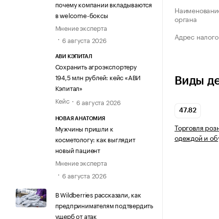
почему компании вкладываются
Наименование
в welcome-боксы
органа
Мнение эксперта
Адрес налого
6 августа 2026
АВИ КЭПИТАЛ
Сохранить агроэкспортеру
194,5 млн рублей: кейс «АВИ
Виды д
Кэпитал»
Кейс
6 августа 2026
47.82
НОВАЯ АНАТОМИЯ
Торговля роз
Мужчины пришли к
одеждой и об
косметологу: как выглядит
новый пациент
Мнение эксперта
6 августа 2026
В Wildberries рассказали, как
предпринимателям подтвердить
ущерб от атак