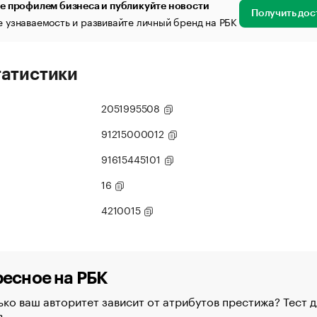
е профилем бизнеса и публикуйте новости
Получить дос
 узнаваемость и развивайте личный бренд на РБК
татистики
2051995508
91215000012
91615445101
16
4210015
есное на РБК
ко ваш авторитет зависит от атрибутов престижа? Тест д
в