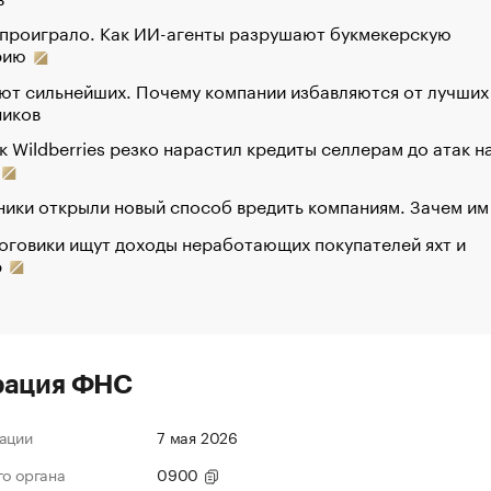
 проиграло. Как ИИ-агенты разрушают букмекерскую
рию
ют сильнейших. Почему компании избавляются от лучших
ников
к Wildberries резко нарастил кредиты селлерам до атак н
ики открыли новый способ вредить компаниям. Зачем им
оговики ищут доходы неработающих покупателей яхт и
р
рация ФНС
ации
7 мая 2026
го органа
0900