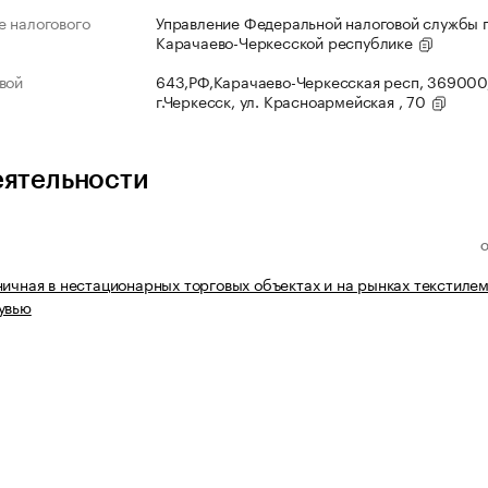
 налогового
Управление Федеральной налоговой службы 
Карачаево-Черкесской республике
вой
643,РФ,Карачаево-Черкесская респ, 369000
г.Черкесск, ул. Красноармейская , 70
еятельности
ничная в нестационарных торговых объектах и на рынках текстилем
увью