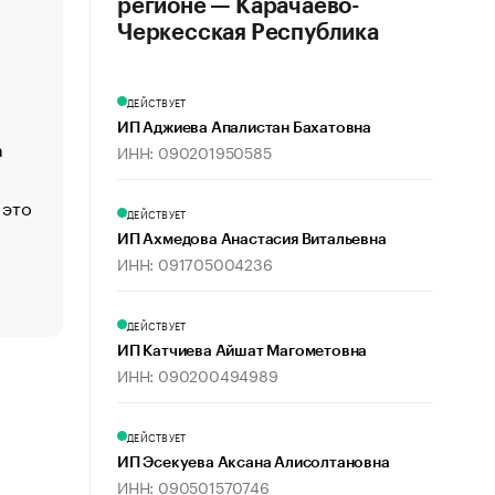
регионе — Карачаево-
«Деньги будут не нужны»: что рассказал Маск в инт
Черкесская Республика
Economist
Функции менеджмента: пять ключевых основ эффект
ДЕЙСТВУЕТ
управления
ИП Аджиева Апалистан Бахатовна
а
ЕС разрешил конфискацию российской нефти — чем
ИНН: 090201950585
Москва
 это
Стресс обеспеченных людей: почему рост доходов 
ДЕЙСТВУЕТ
счастья
ИП Ахмедова Анастасия Витальевна
Что обвинения против Павла Дурова значат для Tele
ИНН: 091705004236
пользователей
ДЕЙСТВУЕТ
ИП Катчиева Айшат Магометовна
ИНН: 090200494989
ДЕЙСТВУЕТ
ИП Эсекуева Аксана Алисолтановна
ИНН: 090501570746