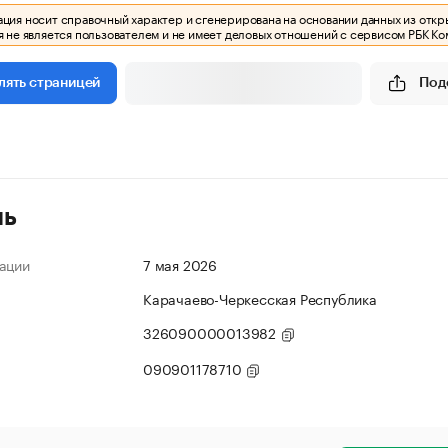
ия носит справочный характер и сгенерирована на основании данных из откр
 не является пользователем и не имеет деловых отношений с сервисом РБК Ко
Под
лять страницей
ль
ации
7 мая 2026
Карачаево-Черкесская Республика
326090000013982
090901178710