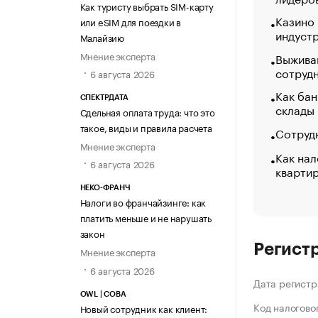
Как туристу выбрать SIM-карту
Казино
или eSIM для поездки в
индуст
Малайзию
Мнение эксперта
Выжива
сотруд
6 августа 2026
Как бан
СПЕКТРДАТА
склады
Сдельная оплата труда: что это
такое, виды и правила расчета
Сотрудн
Мнение эксперта
Как нал
6 августа 2026
кварти
НЕКО-ФРАНЧ
Налоги во франчайзинге: как
платить меньше и не нарушать
закон
Регист
Мнение эксперта
6 августа 2026
Дата регистр
OWL | СОВА
Код налогово
Новый сотрудник как клиент: