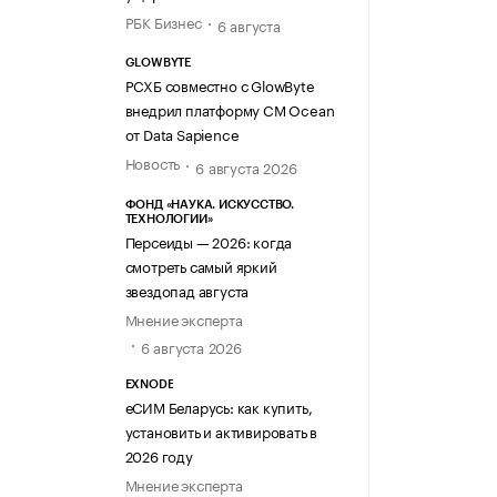
РБК Бизнес
6 августа
GLOWBYTE
РСХБ совместно с GlowByte
внедрил платформу CM Ocean
от Data Sapience
Новость
6 августа 2026
ФОНД «НАУКА. ИСКУССТВО.
ТЕХНОЛОГИИ»
Персеиды — 2026: когда
смотреть самый яркий
звездопад августа
Мнение эксперта
6 августа 2026
EXNODE
еСИМ Беларусь: как купить,
установить и активировать в
2026 году
Мнение эксперта