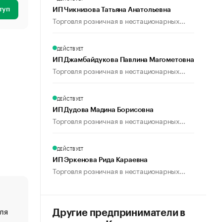
туп
ИП Чикнизова Татьяна Анатольевна
Торговля розничная в нестационарных...
ДЕЙСТВУЕТ
ИП Джамбайдукова Павлина Магометовна
Торговля розничная в нестационарных...
ДЕЙСТВУЕТ
ИП Дудова Мадина Борисовна
Торговля розничная в нестационарных...
ДЕЙСТВУЕТ
ИП Эркенова Рида Караевна
Торговля розничная в нестационарных...
ля
«От спорта тело стареет иначе». Как живет глава ко
Другие предприниматели в
создавшей GTA