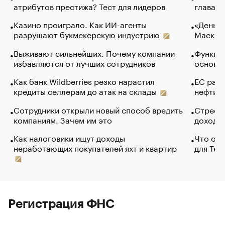
атрибутов престижа? Тест для лидеров
глава к
Казино проиграло. Как ИИ-агенты
«Деньги
разрушают букмекерскую индустрию
Маск в 
Выживают сильнейших. Почему компании
Функции
избавляются от лучших сотрудников
основ э
Как банк Wildberries резко нарастил
ЕС раз
кредиты селлерам до атак на склады
нефти —
Сотрудники открыли новый способ вредить
Стресс 
компаниям. Зачем им это
доходов
Как налоговики ищут доходы
Что обв
неработающих покупателей яхт и квартир
для Tel
Регистрация ФНС