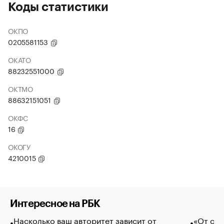
Коды статистики
ОКПО
0205581153
ОКАТО
88232551000
ОКТМО
88632151051
ОКФС
16
ОКОГУ
4210015
Интересное на РБК
Насколько ваш авторитет зависит от
«От спо